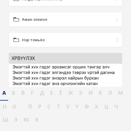
Аман зохиол
Нэр томьёо
ХӨРВҮҮЛЭХ
А
Б
В
Г
Д
Е
Ё
Ж
З
И
К
Л
М
Н
О
П
Р
С
Т
У
Ү
Ф
Х
Ц
Ч
Ш
Э
Ю
Я