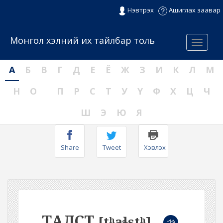
Нэвтрэх
Ашиглах заавар
Монгол хэлний их тайлбар толь
Menu
А
Б
В
Г
Д
Е
Ё
Ж
З
И
К
Л
М
Н
О
П
Р
С
Т
У
Ү
Ф
Х
Ц
Ч
Ш
Э
Ю
Я
Share
Tweet
Хэвлэх
ТАЛСТ
[tʰaɬstʰ]