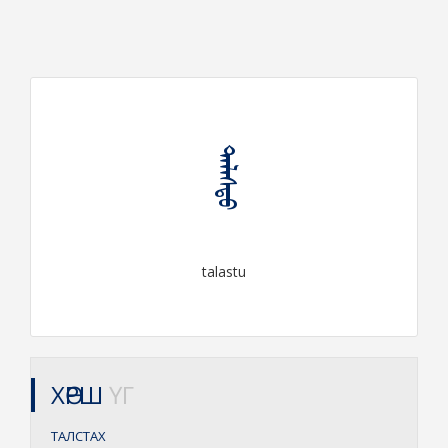
ᠲᠠᠯᠠᠰᠲᠤ
talastu
ХӨРШ
ҮГ
ТАЛСТАХ