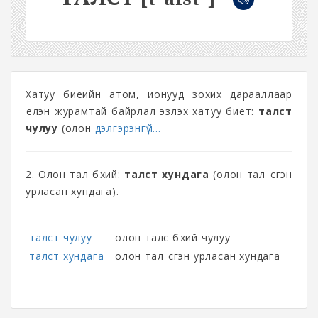
Хатуу биеийн атом, ионууд зохих дарааллаар
үелэн журамтай байрлал эзлэх хатуу биет:
талст
чулуу
(олон
дэлгэрэнгүй...
2. Олон тал бүхий:
талст хундага
(олон тал үүсгэн
урласан хундага).
талст чулуу
олон талс бүхий чулуу
талст хундага
олон тал үүсгэн урласан хундага