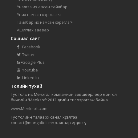
Үнэлгээ их авсан тайлбар
Үг их нэмсэн хэрэглэгч
Тайлбар их нэмсэн хэрэглэгч
Ашиглах заавар
Сошиал сайт
Facebook
Twitter
Google Plus
Youtube
Linked In
Толийн тухай
Тус толь нь Мөнхгал компанийн зөвшөөрлөөр монгол
бичгийн 'Menksoft 2012' үсгийн тиг хэрэглэж байна.
www.Menksoft.com
Тус толийн талаарх санал хүсэлтээ
contact@mongoltoli.mn
хаягаар ирүүлнэ үү.