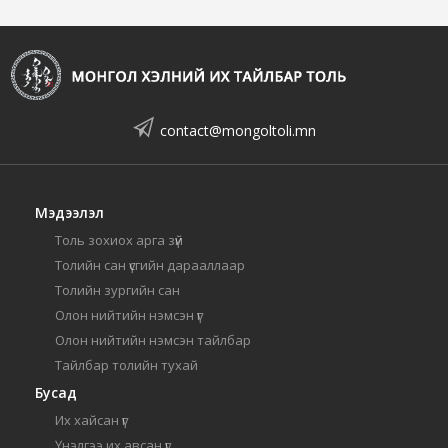
contact@mongoltoli.mn
Мэдээлэл
Толь зохиох арга зүй
Толийн сан үсгийн дарааллаар
Толийн зургийн сан
Олон нийтийн нэмсэн үг
Олон нийтийн нэмсэн тайлбар
Тайлбар толийн тухай
Бусад
Их хайсан үг
Үнэлгээ их авсан үг