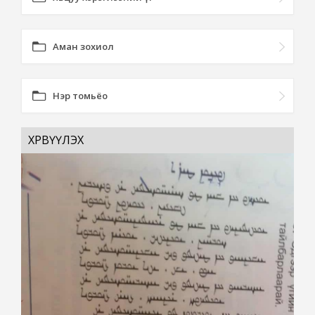
Аман зохиол
Нэр томьёо
ХӨРВҮҮЛЭХ