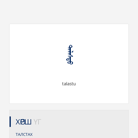
ᠲᠠᠯᠠᠰᠲᠤ
talastu
ХӨРШ
ҮГ
ТАЛСТАХ