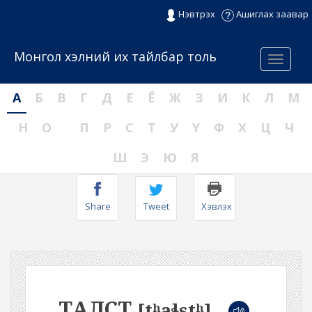
Нэвтрэх
Ашиглах заавар
Монгол хэлний их тайлбар толь
Menu
А
Б
В
Г
Д
Е
Ё
Ж
З
И
К
Л
М
Н
О
П
Р
С
Т
У
Ү
Ф
Х
Ц
Ч
Ш
Э
Ю
Я
Share
Tweet
Хэвлэх
ТАЛСТ
[tʰaɬstʰ]