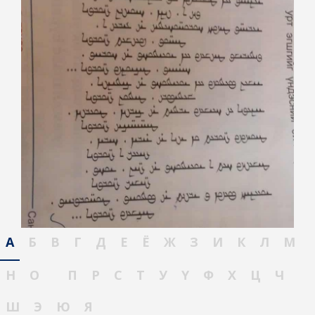
А
Б
В
Г
Д
Е
Ё
Ж
З
И
К
Л
М
Н
О
П
Р
С
Т
У
Ү
Ф
Х
Ц
Ч
Ш
Э
Ю
Я