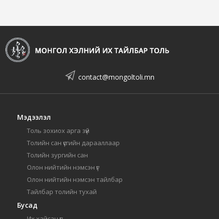
contact@mongoltoli.mn
Мэдээлэл
Толь зохиох арга зүй
Толийн сан үсгийн дарааллаар
Толийн зургийн сан
Олон нийтийн нэмсэн үг
Олон нийтийн нэмсэн тайлбар
Тайлбар толийн тухай
Бусад
Их хайсан үг