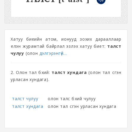
Хатуу биеийн атом, ионууд зохих дарааллаар
үелэн журамтай байрлал эзлэх хатуу биет:
талст
чулуу
(олон
дэлгэрэнгүй...
2. Олон тал бүхий:
талст хундага
(олон тал үүсгэн
урласан хундага).
талст чулуу
олон талс бүхий чулуу
талст хундага
олон тал үүсгэн урласан хундага