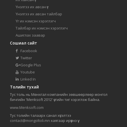
Үнэлгээ их авсан үг
Үнэлгээ их авсан тайлбар
Үг их нэмсэн хэрэглэгч
Тайлбар их нэмсэн хэрэглэгч
Ашиглах заавар
Сошиал сайт
Facebook
Twitter
Google Plus
Youtube
Linked In
Толийн тухай
Тус толь нь Мөнхгал компанийн зөвшөөрлөөр монгол
бичгийн 'Menksoft 2012' үсгийн тиг хэрэглэж байна.
www.Menksoft.com
Тус толийн талаарх санал хүсэлтээ
contact@mongoltoli.mn
хаягаар ирүүлнэ үү.