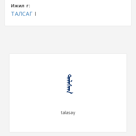
Ижил үг:
ТАЛСАГ
I
ᠲᠠᠯᠠᠰᠠᠭ
talasaγ