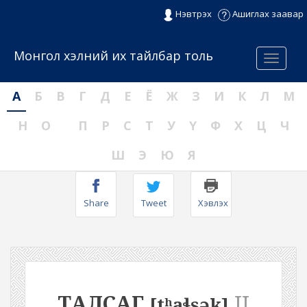
Нэвтрэх
Ашиглах заавар
Монгол хэлний их тайлбар толь
Menu
А
Б
В
Г
Д
Е
Ё
Ж
З
И
К
Л
М
Н
О
П
Р
С
Т
У
Ү
Ф
Х
Ц
Ч
Ш
Э
Ю
Я
Share
Tweet
Хэвлэх
ТАЛСАГ
II
[tʰaɬsək]