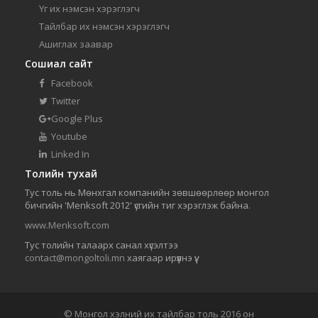
Үг их нэмсэн хэрэглэгч
Тайлбар их нэмсэн хэрэглэгч
Ашиглах заавар
Сошиал сайт
Facebook
Twitter
Google Plus
Youtube
Linked In
Толийн тухай
Тус толь нь Мөнхгал компанийн зөвшөөрлөөр монгол
бичгийн 'Menksoft 2012' үсгийн тиг хэрэглэж байна.
www.Menksoft.com
Тус толийн талаарх санал хүсэлтээ
contact@mongoltoli.mn
хаягаар ирүүлнэ үү.
© Монгол хэлний их тайлбар толь 2016 он