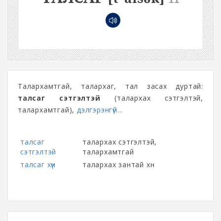
Талархамтгай, талархаг, тал засах дуртай:
талсаг сэтгэлтэй
(талархах сэтгэлтэй,
талархамтгай),
дэлгэрэнгүй...
талсаг
талархах сэтгэлтэй,
сэтгэлтэй
талархамтгай
талсаг хүн
талархах зантай хүн