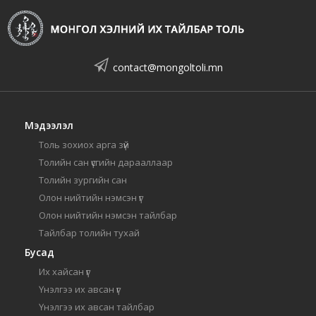
contact@mongoltoli.mn
Мэдээлэл
Толь зохиох арга зүй
Толийн сан үсгийн дарааллаар
Толийн зургийн сан
Олон нийтийн нэмсэн үг
Олон нийтийн нэмсэн тайлбар
Тайлбар толийн тухай
Бусад
Их хайсан үг
Үнэлгээ их авсан үг
Үнэлгээ их авсан тайлбар