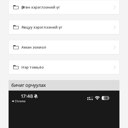
Өргөн хэрэглээний үг
Явцуу хэрэглээний үг
Аман зохиол
Нэр томьёо
бичиг орчуулах