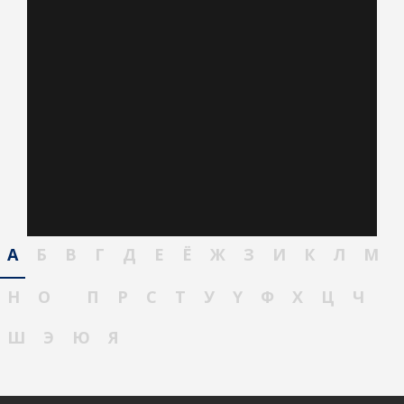
А
Б
В
Г
Д
Е
Ё
Ж
З
И
К
Л
М
Н
О
П
Р
С
Т
У
Ү
Ф
Х
Ц
Ч
Ш
Э
Ю
Я