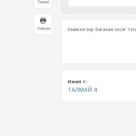
Tweet
Хэвлэх
Хэмжээгээр багахан хэсэг тэг
Ижил үг:
ТАЛМАЙ
II