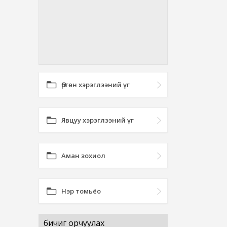
Өргөн хэрэглээний үг
Явцуу хэрэглээний үг
Аман зохиол
Нэр томьёо
бичиг орчуулах