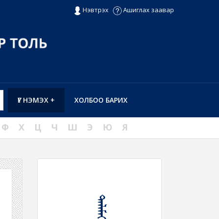
Нэвтрэх
Ашиглах заавар
ҮГ НЭМЭХ +
ХОЛБОО БАРИХ
Ф
Х
Ц
Ч
Ш
Э
Ю
Я
ᠲᠠᠯᠠᠮᠠᠶ