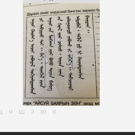
Ц
Ч
Ш
Э
Ю
Я