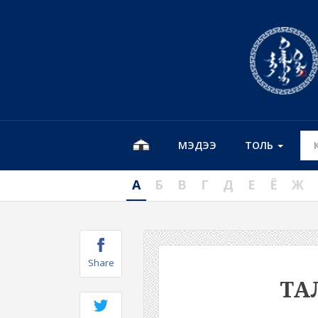
МЭДЭЭ
ТОЛЬ
А
Б
В
Г
Д
Е
Ё
Ж
Share
ТА