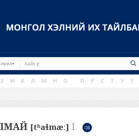
Toggle Dropdown
Кирил
З
И
К
Л
М
Н
О
П
Р
С
Т
У
Ү
ЛМАЙ
I
[tʰaɬmæː]