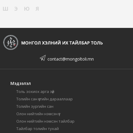
Ш
Э
Ю
Я
contact@mongoltoli.mn
Мэдээлэл
Толь зохиох арга зүй
Толийн сан үсгийн дарааллаар
Толийн зургийн сан
Олон нийтийн нэмсэн үг
Олон нийтийн нэмсэн тайлбар
Тайлбар толийн тухай