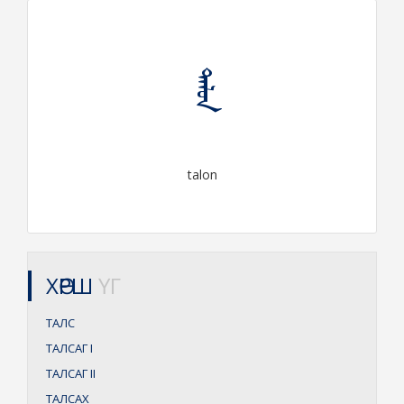
ᠲᠠᠯᠣᠨ
talon
ХӨРШ
ҮГ
ТАЛС
ТАЛСАГ
I
ТАЛСАГ
II
ТАЛСАХ