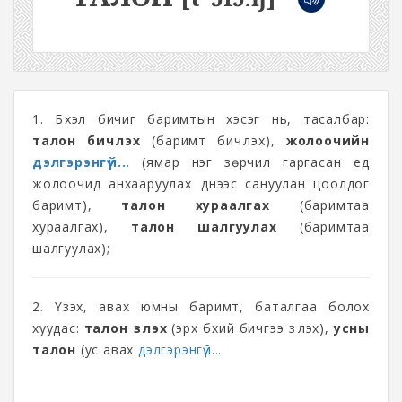
1. Бүхэл бичиг баримтын хэсэг нь, тасалбар:
талон бичүүлэх
(баримт бичүүлэх),
жолоочийн
дэлгэрэнгүй...
(ямар нэг зөрчил гаргасан үед
жолоочид анхааруулах үүднээс сануулан цоолдог
баримт),
талон хураалгах
(баримтаа
хураалгах),
талон шалгуулах
(баримтаа
шалгуулах);
2. Үзэх, авах юмны баримт, баталгаа болох
хуудас:
талон үзүүлэх
(эрх бүхий бичгээ үзүүлэх),
усны
талон
(ус авах
дэлгэрэнгүй...