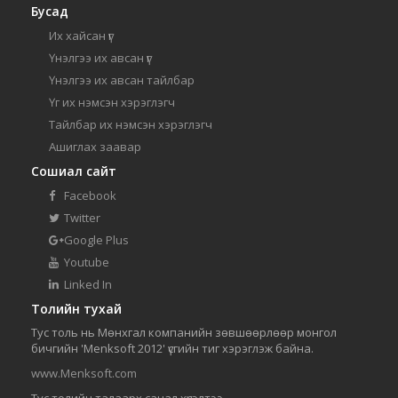
Бусад
Их хайсан үг
Үнэлгээ их авсан үг
Үнэлгээ их авсан тайлбар
Үг их нэмсэн хэрэглэгч
Тайлбар их нэмсэн хэрэглэгч
Ашиглах заавар
Сошиал сайт
Facebook
Twitter
Google Plus
Youtube
Linked In
Толийн тухай
Тус толь нь Мөнхгал компанийн зөвшөөрлөөр монгол
бичгийн 'Menksoft 2012' үсгийн тиг хэрэглэж байна.
www.Menksoft.com
Тус толийн талаарх санал хүсэлтээ