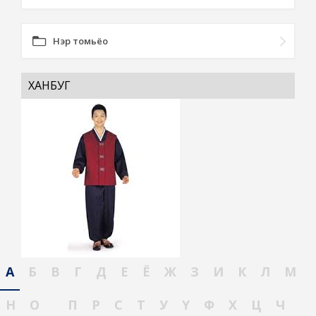
Нэр томьёо
ХАНБУГ
А
Б
В
Г
Д
Е
Ё
Ж
З
И
К
Л
М
Н
О
П
Р
С
Т
У
Ү
Ф
Х
Ц
Ч