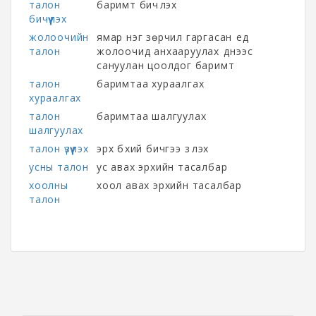
талон
баримт бичүүлэх
бичүүлэх
жолоочийн
ямар нэг зөрчил гаргасан үед
талон
жолоочид анхааруулах үүднээс
сануулан цоолдог баримт
талон
баримтаа хураалгах
хураалгах
талон
баримтаа шалгуулах
шалгуулах
талон үзүүлэх
эрх бүхий бичгээ үзүүлэх
усны талон
ус авах эрхийн тасалбар
хоолны
хоол авах эрхийн тасалбар
талон