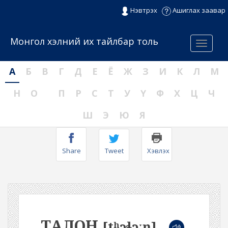
Нэвтрэх
Ашиглах заавар
Монгол хэлний их тайлбар толь
Menu
А
Б
В
Г
Д
Е
Ё
Ж
З
И
К
Л
М
Н
О
П
Р
С
Т
У
Ү
Ф
Х
Ц
Ч
Ш
Э
Ю
Я
Share
Tweet
Хэвлэх
ТАЛОН
[tʰɔɬɔːŋ]