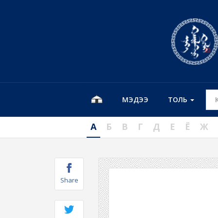
МЭДЭЭ
ТОЛЬ
А
Б
В
Г
Д
Е
Ё
Ж
Share