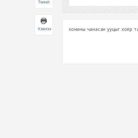
Tweet
Хэвлэх
хонины чанасан ууцыг хоёр та