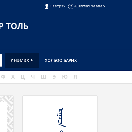
Нэвтрэх
Ашиглах заавар
ҮГ НЭМЭХ +
ХОЛБОО БАРИХ
Ф
Х
Ц
Ч
Ш
Э
Ю
Я
ᠤᠭᠤᠴᠠ ᠲᠠᠯᠠᠯᠠᠬᠤ