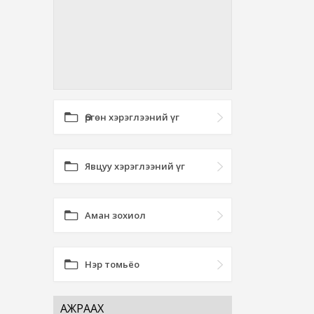
Өргөн хэрэглээний үг
Явцуу хэрэглээний үг
Аман зохиол
Нэр томьёо
АЖРААХ