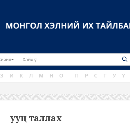
Toggle Dropdown
Кирил
З
И
К
Л
М
Н
О
П
Р
С
Т
У
Ү
ууц таллах