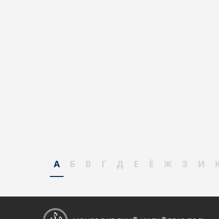
А
Б
В
Г
Д
Е
Ё
Ж
З
И