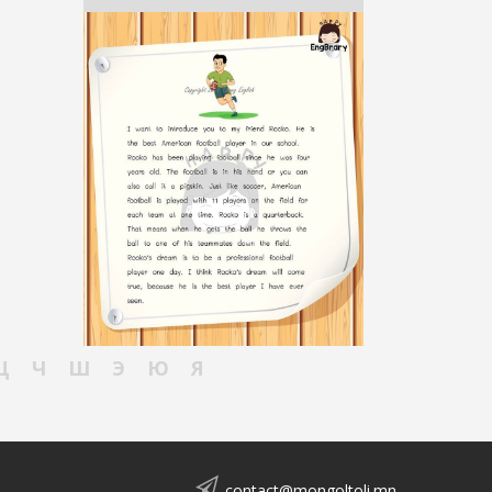
Ц
Ч
Ш
Э
Ю
Я
contact@mongoltoli.mn