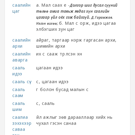
саалийн
а. Мал саах үе -
Долгор шиг дусал сүүний
цаг
төлөө амиа тавьж явдаг хүн саалийн
цагаар үйл оёх гэж байхгүй.
Д.Гарамжав.
б. Мал сүү орж, идээ цагаа
Нэгэн өглөө;
элбэгших зун цаг
саалийн
айраг, таргаар нэрж гаргасан архи,
архи
шимийн архи
саалийн
их сүү сааж түрүүлсэн хүн
аварга
сааль
цагаан идээ
идээ
сааль сүү
сүү, цагаан идээ
сааль
гүү болон бусад малын сүү
саам
сааль
сүү, сааль
шим
саалиа
үйл ажлыг зөв дарааллаар хийх нь
зэхэхээр
чухал гэсэн санаа
саваа