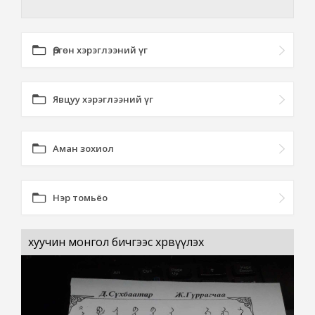
Өргөн хэрэглээний үг
Явцуу хэрэглээний үг
Аман зохиол
Нэр томьёо
хуучин монгол бичгээс хөрвүүлэх