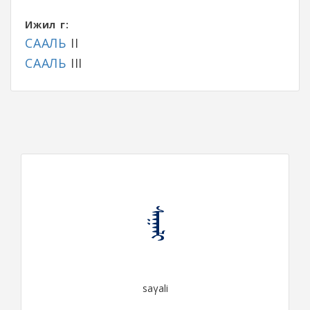
Ижил үг:
СААЛЬ
II
СААЛЬ
III
ᠰᠠᠭᠠᠯᠢ
saγali