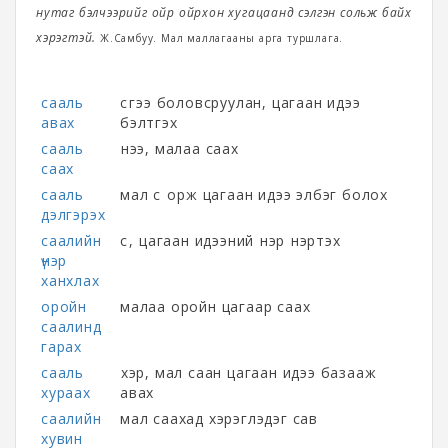
нутаг бэлчээрийг ойр ойрхон хугацаанд сэлгэн сольж байх
хэрэгтэй.
Ж.Самбуу. Мал маллагааны арга туршлага.
сааль
сүүгээ боловсруулан, цагаан идээ
авах
бэлтгэх
сааль
үнээ, малаа саах
саах
сааль
мал сүү орж цагаан идээ элбэг болох
дэлгэрэх
саалийн
сүү, цагаан идээний үнэр үнэртэх
үнэр
ханхлах
оройн
малаа оройн цагаар саах
саалинд
гарах
сааль
үхэр, мал саан цагаан идээ базааж
хураах
авах
саалийн
мал саахад хэрэглэдэг сав
хувин