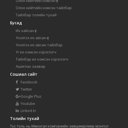
Олон нийтийн нэмсэн үг
Олон нийтийн нэмсэн тайлбар
Тайлбар толийн тухай
Бусад
Их хайсан үг
Үнэлгээ их авсан үг
Үнэлгээ их авсан тайлбар
Үг их нэмсэн хэрэглэгч
Тайлбар их нэмсэн хэрэглэгч
Ашиглах заавар
Сошиал сайт
Facebook
Twitter
Google Plus
Youtube
Linked In
Толийн тухай
Тус толь нь Мөнхгал компанийн зөвшөөрлөөр монгол