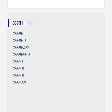
ХӨРШ
ҮГ
СААЛЬ
II
СААЛЬ
III
СААЛЬДАХ
СААЛЬЧИН
СААМ
I
СААМ
II
СААМ
III
СААМАЛ
I