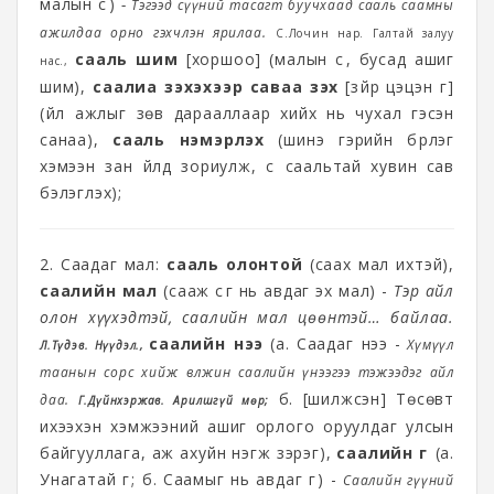
малын сүү)
-
Тэгээд сүүний тасагт буучхаад сааль саамны
ажилдаа орно гэхчлэн ярилаа.
С.Лочин нар. Галтай залуу
сааль шим
[хоршоо] (малын сүү, бусад ашиг
нас.,
шим),
саалиа зэхэхээр саваа зэх
[зүйр цэцэн үг]
(үйл ажлыг зөв дарааллаар хийх нь чухал гэсэн
санаа),
сааль нэмэрлэх
(шинэ гэрийн бүрлэг
хэмээн зан үйлд зориулж, сүү саальтай хувин сав
бэлэглэх);
2. Саадаг мал:
сааль олонтой
(саах мал ихтэй),
саалийн мал
(сааж сүүг нь авдаг эх мал) -
Тэр айл
олон хүүхэдтэй, саалийн мал цөөнтэй… байлаа.
саалийн үнээ
(а. Саадаг үнээ -
Хүмүүл
Л.Түдэв. Нүүдэл.,
таанын сорс хийж өвөлжин саалийн үнээгээ тэжээдэг айл
б. [шилжсэн] Төсөвт
даа.
Г.Дүйнхэржав. Арилшгүй мөр;
ихээхэн хэмжээний ашиг орлого оруулдаг улсын
байгууллага, аж ахуйн нэгж зэрэг),
саалийн гүү
(а.
Унагатай гүү; б. Саамыг нь авдаг гүү) -
Саалийн гүүний