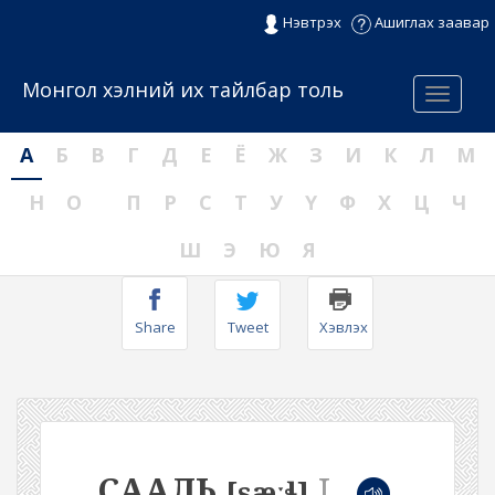
Нэвтрэх
Ашиглах заавар
Монгол хэлний их тайлбар толь
Menu
А
Б
В
Г
Д
Е
Ё
Ж
З
И
К
Л
М
Н
О
П
Р
С
Т
У
Ү
Ф
Х
Ц
Ч
Ш
Э
Ю
Я
Share
Tweet
Хэвлэх
СААЛЬ
I
[sæːɬ]