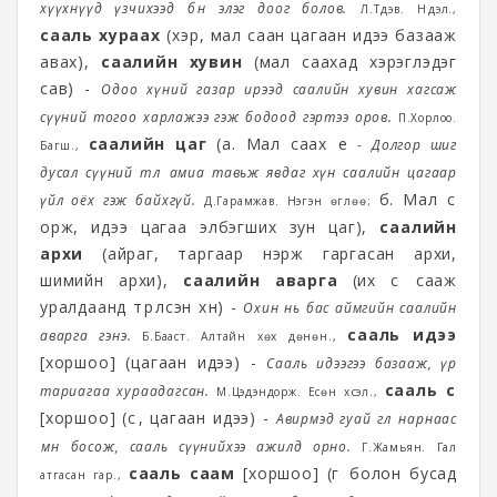
хүүхнүүд үзчихээд бөөн элэг доог болов.
Л.Түдэв. Нүүдэл.,
сааль хураах
(үхэр, мал саан цагаан идээ базааж
авах),
саалийн хувин
(мал саахад хэрэглэдэг
сав) -
Одоо хүний газар ирээд саалийн хувин хагсаж
сүүний тогоо харлажээ гэж бодоод гэртээ оров.
П.Хорлоо.
саалийн цаг
(а. Мал саах үе
- Долгор шиг
Багш.,
дусал сүүний төлөө амиа тавьж явдаг хүн саалийн цагаар
б. Мал сүү
үйл оёх гэж байхгүй.
Д.Гарамжав. Нэгэн өглөө;
ор‎ж, идээ цагаа элбэгших зун цаг),
саалийн
архи
(айраг, таргаар нэрж гаргасан архи,
шимийн архи),
саалийн аварга
(их сүү сааж
уралдаанд түрүүлсэн хүн) -
О
хи
н нь бас аймгийн саалийн
сааль идээ
аварга гэнэ.
Б.Бааст. Алтайн хөх дөнөн.,
[хоршоо] (цагаан идээ) -
Сааль идээгээ базааж, үр
сааль сүү
тариагаа хураадагсан.
М.Цэдэндорж. Есөн хүсэл.,
[хоршоо] (сүү, цагаан идээ) -
Авирмэд гуай өглөө нарнаас
өмнө босож, сааль сүүнийхээ ажилд орно.
Г.Жамьян. Гал
сааль саам
[хоршоо] (гүү болон бусад
атгасан гар.,