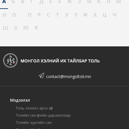
А
Б
В
Г
Д
Е
Ё
Ж
З
И
К
Л
М
Н
О
П
Р
С
Т
У
Ү
Ф
Х
Ц
Ч
Ш
Э
Ю
Я
contact@mongoltoli.mn
Мэдээлэл
Толь зохиох арга зүй
Толийн сан үсгийн дарааллаар
Толийн зургийн сан