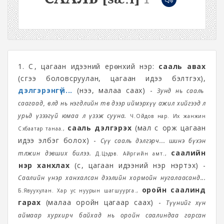
1. Сүү, цагаан идээний ерөнхий нэр:
сааль авах
(сүүгээ боловсруулан, цагаан идээ бэлтгэх),
дэлгэрэнгүй...
(үнээ, малаа саах) -
Зунд нь сааль
саагаад, өвөлд нь нэгдлийн төв дээр иймэрхүү ажил хийгээд л
урьд үзээгүй юмаа л үзэж сууна.
Ч.Ойдов нар. Их жанжин
сааль дэлгэрэх
(мал сүү орж цагаан
Сүхбаатар танаа.,
идээ элбэг болох) -
Сүү сааль дэлгэрч... шинэ бүхэн
саалийн
төлжин дэвших билээ.
Д.Цэдэв. Айргийн амт.,
үнэр ханхлах
(сүү, цагаан идээний үнэр үнэртэх) -
Саалийн үнэр ханхалсан дээлийн хормойн нугалаасанд...
оройн саалинд
Б.Явуухулан. Хар ус нуурын шагшуурга.,
гарах
(малаа оройн цагаар саах) -
Түүнийг хүн
аймаар хурхирч байхад нь оройн саалиндаа гарсан