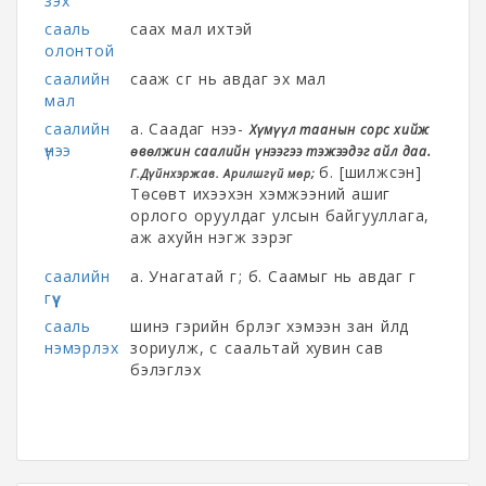
зэх
сааль
саах мал ихтэй
олонтой
саалийн
сааж сүүг нь авдаг эх мал
мал
саалийн
а. Саадаг үнээ-
Хүмүүл таанын сорс хийж
үнээ
өвөлжин саалийн үнээгээ тэжээдэг айл даа.
б. [шилжсэн]
Г.Дүйнхэржав. Арилшгүй мөр;
Төсөвт ихээхэн хэмжээний ашиг
орлого оруулдаг улсын байгууллага,
аж ахуйн нэгж зэрэг
саалийн
а. Унагатай гүү; б. Саамыг нь авдаг гүү
гүү
сааль
шинэ гэрийн бүрлэг хэмээн зан үйлд
нэмэрлэх
зориулж, сүү саальтай хувин сав
бэлэглэх