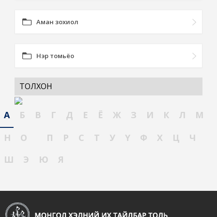
Аман зохиол
Нэр томьёо
ТОЛХОН
А
Б
В
Г
Д
Е
Ё
Ж
З
И
К
Л
М
Н
О
П
Р
С
Т
У
Ү
Ф
Х
Ц
Ч
Ш
Э
Ю
Я