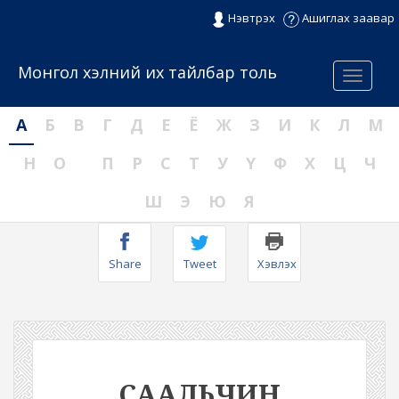
Нэвтрэх
Ашиглах заавар
Монгол хэлний их тайлбар толь
Menu
А
Б
В
Г
Д
Е
Ё
Ж
З
И
К
Л
М
Н
О
П
Р
С
Т
У
Ү
Ф
Х
Ц
Ч
Ш
Э
Ю
Я
Share
Tweet
Хэвлэх
СААЛЬЧИН