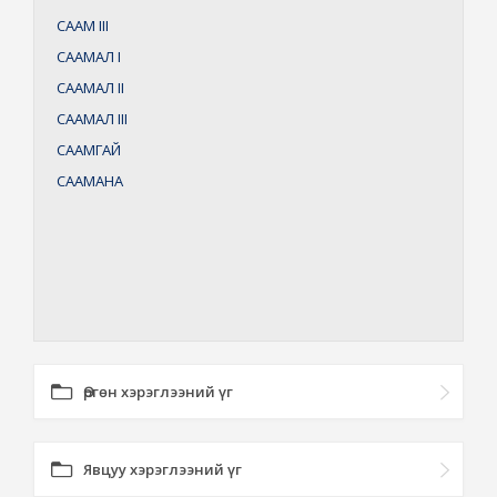
СААМ
III
СААМАЛ
I
СААМАЛ
II
СААМАЛ
III
СААМГАЙ
СААМАНА
Өргөн хэрэглээний үг
Явцуу хэрэглээний үг