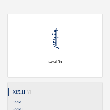
ᠰᠠᠭᠠᠯᠢᠴᠢᠨ
saγaličin
ХӨРШ
ҮГ
СААМ
I
СААМ
II