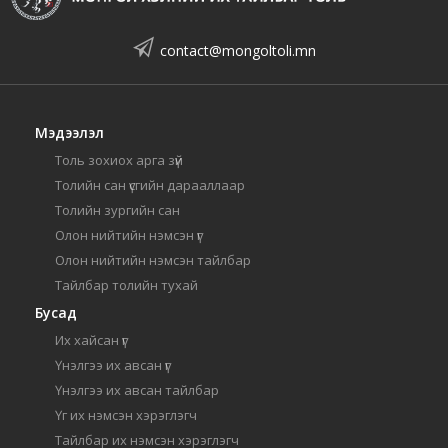
contact@mongoltoli.mn
Мэдээлэл
Толь зохиох арга зүй
Толийн сан үсгийн дарааллаар
Толийн зургийн сан
Олон нийтийн нэмсэн үг
Олон нийтийн нэмсэн тайлбар
Тайлбар толийн тухай
Бусад
Их хайсан үг
Үнэлгээ их авсан үг
Үнэлгээ их авсан тайлбар
Үг их нэмсэн хэрэглэгч
Тайлбар их нэмсэн хэрэглэгч