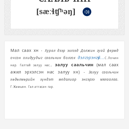
[sæːɬʧʰəŋ]
Мал саах хүн -
Хурал дээр эхлээд Должин гуай фермд
дэлгэрэнгүй...
очсон охидуудыг саальчин болгох
С.Лочин
залуу саальчин
(мал саах
нар. Галтай залуу нас.,
ажил эрхэлсэн нас залуу хүн) -
Залуу саальчин
хөдөлмөрийн хүндэт медалиар энгэрээ мялаалаа.
Г.Жамьян. Гал атгасан гар.