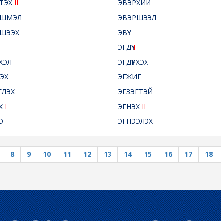
ТЭХ
II
ЭВЭРХИЙ
РШМЭЛ
ЭВЭРШЭЭЛ
ШЭЭХ
ЭВҮҮ
:
ЭГДҮҮ
I
РХЭЛ
ЭГДҮҮРХЭХ
ЦЭХ
ЭГЖИГ
ГЛЭХ
ЭГЗЭГТЭЙ
Х
I
ЭГНЭХ
II
Э
ЭГНЭЭЛЭХ
8
9
10
11
12
13
14
15
16
17
18