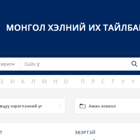
Toggle Dropdown
Кирил
З
И
К
Л
М
Н
О
П
Р
С
Т
У
Ү
вцуу хэрэглээний үг
Аман зохиол
Т
ЭВЭРТЭЙ