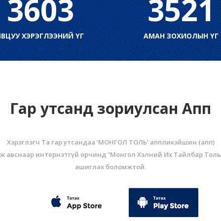
3603
3521
ЯВЦУУ ХЭРЭГЛЭЭНИЙ ҮГ
АМАН ЗОХИОЛЫН ҮГ
Гар утсанд зориулсан Апп
Хэрэглэгч Та гар утсандаа ‘МОНГОЛ ТОЛЬ’ аппликэйшин (aпп)
ж авснаар интернэтгүй орчинд “Монгол Хэлний Их Тайлбар Толь
ашиглах боломжтой.