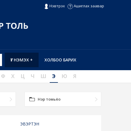
Нэвтрэх
Ашиглах заавар
ҮГ НЭМЭХ +
ХОЛБОО БАРИХ
Ф
Х
Ц
Ч
Ш
Э
Ю
Я
Нэр томьёо
ЭВЭРТЭН