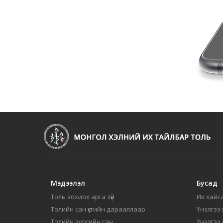
Мэдээлэл
Бусад
Толь зохиох арга зүй
Их хайса
Толийн сан үсгийн дарааллаар
Үнэлгээ 
Толийн зургийн сан
Үнэлгээ