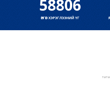
58806
ӨРГӨН ХЭРЭГЛЭЭНИЙ ҮГ
тата