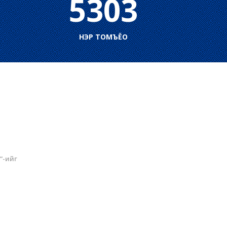
5303
НЭР ТОМЪЁО
”-ийг