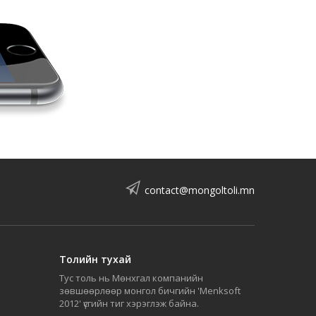
contact@mongoltoli.mn
Толийн тухай
Тус толь нь Мөнхгал компанийн
зөвшөөрлөөр монгол бичгийн 'Menksoft
2012' үсгийн тиг хэрэглэж байна.