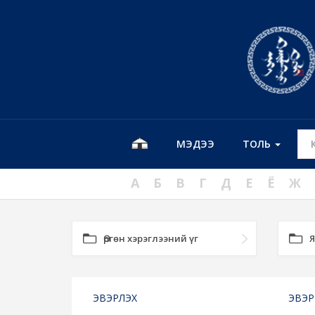
МЭДЭЭ
ТОЛЬ
А
Б
В
Г
Д
Е
Ё
Ж
Өргөн хэрэглээний үг
Я
ЭВЭРЛЭХ
ЭВЭР