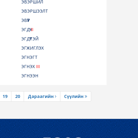
ЭВЭРШИЛ
ЭВЭРШЭЭЛТ
ЭВҮҮР
ЭГДҮҮ
II
ЭГДҮҮТЭЙ
ЭГЖИГЛЭХ
ЭГНЭГТ
ЭГНЭХ
III
ЭГНЭЭН
19
20
Дараагийн
Сүүлийн