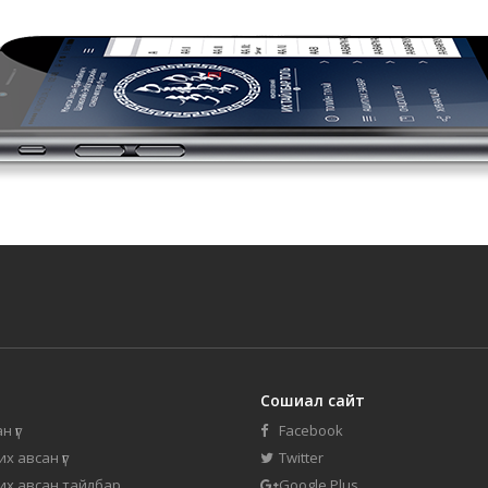
Сошиал сайт
н үг
Facebook
их авсан үг
Twitter
 их авсан тайлбар
Google Plus