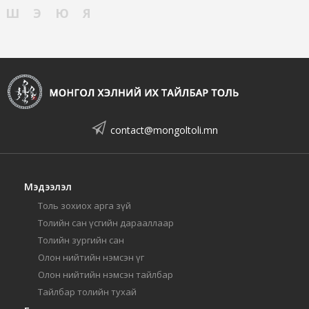
Ш
Э
Ю
Я
contact@mongoltoli.mn
Мэдээлэл
Толь зохиох арга зүй
Толийн сан үсгийн дарааллаар
Толийн зургийн сан
Олон нийтийн нэмсэн үг
Олон нийтийн нэмсэн тайлбар
Тайлбар толийн тухай