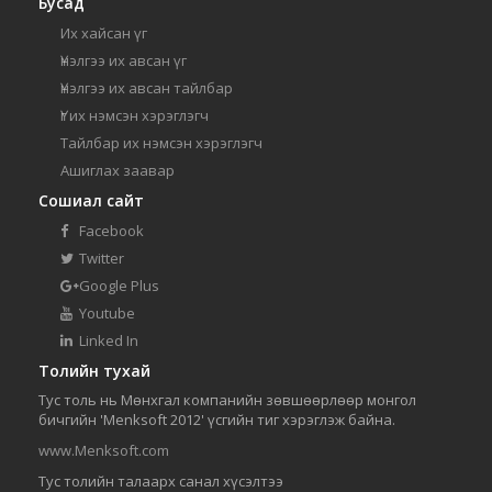
Бусад
Их хайсан үг
Үнэлгээ их авсан үг
Үнэлгээ их авсан тайлбар
Үг их нэмсэн хэрэглэгч
Тайлбар их нэмсэн хэрэглэгч
Ашиглах заавар
Сошиал сайт
Facebook
Twitter
Google Plus
Youtube
Linked In
Толийн тухай
Тус толь нь Мөнхгал компанийн зөвшөөрлөөр монгол
бичгийн 'Menksoft 2012' үсгийн тиг хэрэглэж байна.
www.Menksoft.com
Тус толийн талаарх санал хүсэлтээ