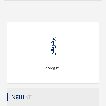
ᠡᠭᠳᠡᠭᠦᠲᠡᠶ
egdegütei
ХӨРШ
ҮГ