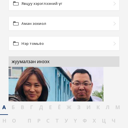
Явцуу хэрэглээний үг
Аман зохиол
Нэр томьёо
жуумалзан инээх
А
Б
В
Г
Д
Е
Ё
Ж
З
И
К
Л
М
Н
О
П
Р
С
Т
У
Ү
Ф
Х
Ц
Ч