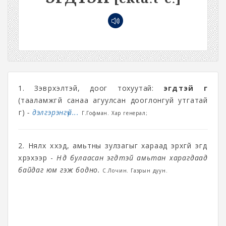
1. Зэвүүрхэлтэй, доог тохуутай:
эгдүүтэй үг
(тааламжгүй санаа агуулсан дооглонгуй утгатай
үг)
-
дэлгэрэнгүй...
Г.Гофман. Хар генерал;
2. Нялх хүүхэд, амьтны зулзагыг хараад эрхгүй эгдүү
хүрэхээр -
Нүд булаасан эгдүүтэй амьтан харагдаад
байдаг юм гэж бодно
.
С.Лочин. Газрын дуун.