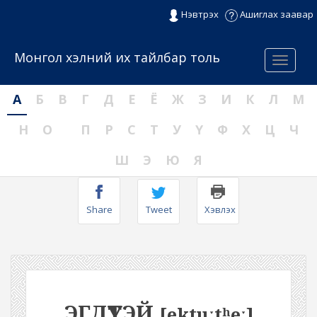
Нэвтрэх
Ашиглах заавар
Монгол хэлний их тайлбар толь
Menu
А
Б
В
Г
Д
Е
Ё
Ж
З
И
К
Л
М
Н
О
П
Р
С
Т
У
Ү
Ф
Х
Ц
Ч
Ш
Э
Ю
Я
Share
Tweet
Хэвлэх
ЭГДҮҮТЭЙ
[ektuːtʰeː]