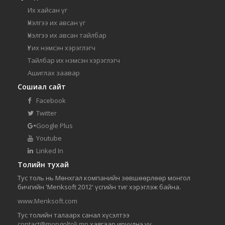
Их хайсан үг
Үнэлгээ их авсан үг
Үнэлгээ их авсан тайлбар
Үг их нэмсэн хэрэглэгч
Тайлбар их нэмсэн хэрэглэгч
Ашиглах заавар
Сошиал сайт
Facebook
Twitter
Google Plus
Youtube
Linked In
Толийн тухай
Тус толь нь Мөнхгал компанийн зөвшөөрлөөр монгол
бичгийн 'Menksoft 2012' үсгийн тиг хэрэглэж байна.
www.Menksoft.com
Тус толийн талаарх санал хүсэлтээ
contact@mongoltoli.mn
хаягаар ирүүлнэ үү.