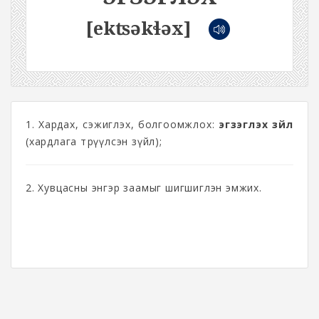
[ekʦəkɬəx]
1. Хардах, сэжиглэх, болгоомжлох:
эгзэглэх зүйл
(хардлага төрүүлсэн зүйл);
2. Хувцасны энгэр заамыг шигшиглэн эмжих.