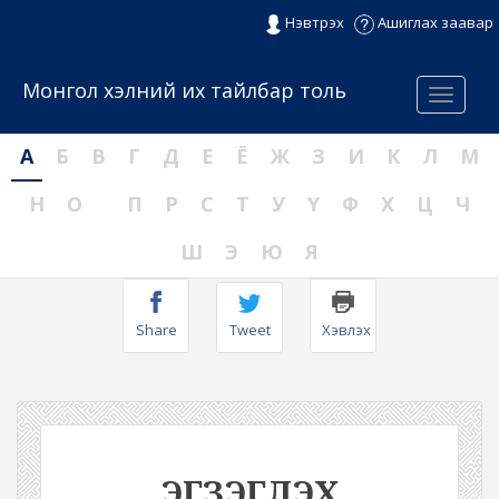
Нэвтрэх
Ашиглах заавар
Монгол хэлний их тайлбар толь
Menu
А
Б
В
Г
Д
Е
Ё
Ж
З
И
К
Л
М
Н
О
П
Р
С
Т
У
Ү
Ф
Х
Ц
Ч
Ш
Э
Ю
Я
Share
Tweet
Хэвлэх
ЭГЗЭГЛЭХ