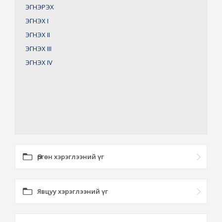
ЭГНЭРЭХ
ЭГНЭХ
I
ЭГНЭХ
II
ЭГНЭХ
III
ЭГНЭХ
IV
Өргөн хэрэглээний үг
Явцуу хэрэглээний үг