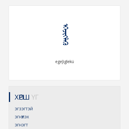
ᠡᠭᠡᠵᠢᠭᠯᠡᠬᠦ
egeǰiglekü
ХӨРШ
ҮГ
ЭГЗЭГТЭЙ
ЭГНҮҮЛЭХ
ЭГНЭГТ