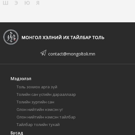
Ш
Э
Ю
Я
contact@mongoltoli.mn
Мэдээлэл
Толь зохиох арга зүй
Толийн сан үсгийн дарааллаар
Толийн зургийн сан
Олон нийтийн нэмсэн үг
Олон нийтийн нэмсэн тайлбар
Тайлбар толийн тухай
Бусад