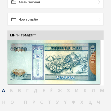
Аман зохиол
Нэр томьёо
мөнгөн тэмдэгт
А
Б
В
Г
Д
Е
Ё
Ж
З
И
К
Л
М
Н
О
П
Р
С
Т
У
Ү
Ф
Х
Ц
Ч