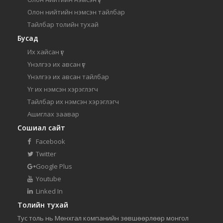
Олон нийтийн нэмсэн тайлбар
Тайлбар толийн тухай
Бусад
Их хайсан үг
Үнэлгээ их авсан үг
Үнэлгээ их авсан тайлбар
Үг их нэмсэн хэрэглэгч
Тайлбар их нэмсэн хэрэглэгч
Ашиглах заавар
Сошиал сайт
Facebook
Twitter
Google Plus
Youtube
Linked In
Толийн тухай
Тус толь нь Мөнхгал компанийн зөвшөөрлөөр монгол