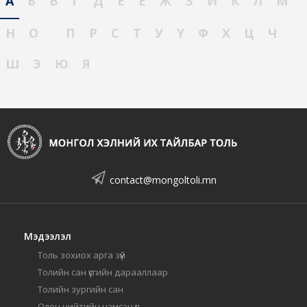
А
Б
В
Г
Д
Е
Ё
Ж
З
И
К
Л
М
Н
О
П
Р
С
Т
У
Ү
Ф
Х
Ц
Ч
Ш
Э
Ю
Я
contact@mongoltoli.mn
Мэдээлэл
Толь зохиох арга зүй
Толийн сан үсгийн дарааллаар
Толийн зургийн сан
Олон нийтийн нэмсэн үг