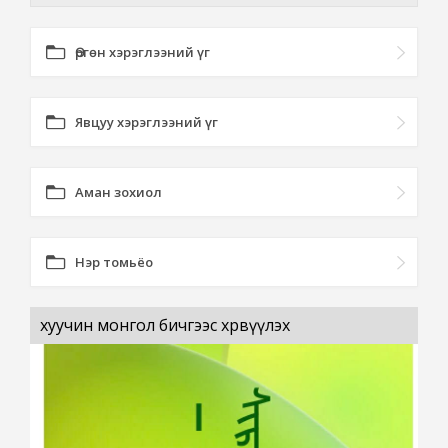
Өргөн хэрэглээний үг
Явцуу хэрэглээний үг
Аман зохиол
Нэр томьёо
хуучин монгол бичгээс хөрвүүлэх