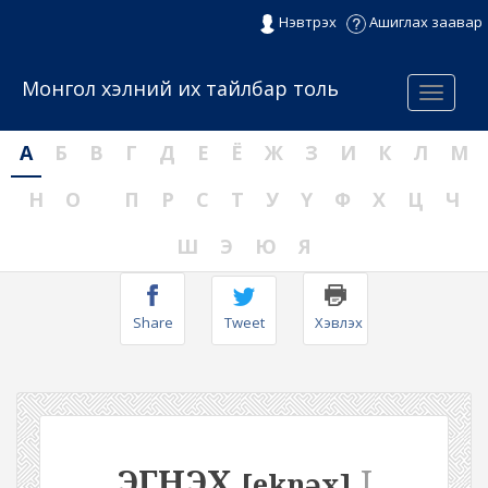
Нэвтрэх
Ашиглах заавар
Монгол хэлний их тайлбар толь
Menu
А
Б
В
Г
Д
Е
Ё
Ж
З
И
К
Л
М
Н
О
П
Р
С
Т
У
Ү
Ф
Х
Ц
Ч
Ш
Э
Ю
Я
Share
Tweet
Хэвлэх
ЭГНЭХ
I
[eknəx]