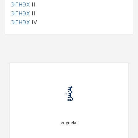
ЭГНЭХ
II
ЭГНЭХ
III
ЭГНЭХ
IV
ᠡᠩᠨᠡᠬᠦ
engnekü