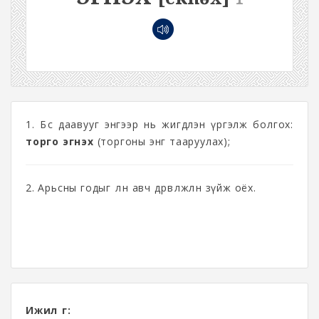
1. Бөс даавууг энгээр нь жигдлэн үргэлж болгох:
торго эгнэх
(торгоны энг тааруулах);
2. Арьсны годыг өөлөн авч дөрвөлжлөн зүйж оёх.
Ижил үг: