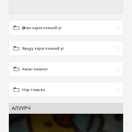
Өргөн хэрэглээний үг
Явцуу хэрэглээний үг
Аман зохиол
Нэр томьёо
АЛУУРЧ