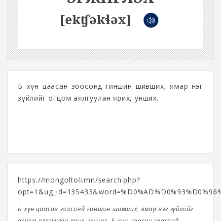
[ekʧəkɬəx]
Бөө хүн цаасан зоосонд гиншин шивших, ямар нэг
зүйлийг огцом аялгуулан ярих, унших.
https://mongoltoli.mn/search.php?
opt=1&ug_id=135433&word=%D0%AD%D0%93%D0%
Бөө хүн цаасан зоосонд гиншин шивших, ямар нэг зүйлийг
огцом аялгуулан ярих, унших. Бөө хүн цаасан зоосонд