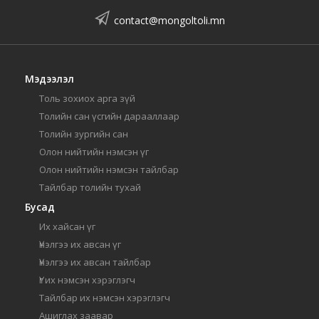
contact@mongoltoli.mn
Мэдээлэл
Толь зохиох арга зүй
Толийн сан үсгийн дарааллаар
Толийн зургийн сан
Олон нийтийн нэмсэн үг
Олон нийтийн нэмсэн тайлбар
Тайлбар толийн тухай
Бусад
Их хайсан үг
Үнэлгээ их авсан үг
Үнэлгээ их авсан тайлбар
Үг их нэмсэн хэрэглэгч
Тайлбар их нэмсэн хэрэглэгч
Ашиглах заавар