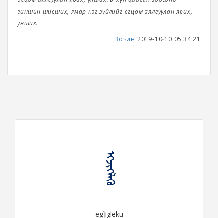
гиншин шивших, ямар нэг зүйлийг огцом аялгуулан ярих,
унших.
Зочин
2019-10-10 05:34:21
ᠡᠭᠵᠢᠭᠯᠡᠬᠦ
egǰiglekü