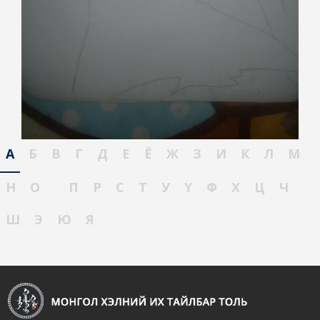
А
Б
В
Г
Д
Е
Ё
Ж
З
И
К
Л
М
Н
О
П
Р
С
Т
У
Ү
Ф
Х
Ц
Ч
Ш
Э
Ю
Я