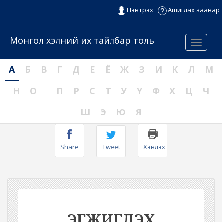
Нэвтрэх
Ашиглах заавар
Монгол хэлний их тайлбар толь
Menu
А
Б
В
Г
Д
Е
Ё
Ж
З
И
К
Л
М
Н
О
П
Р
С
Т
У
Ү
Ф
Х
Ц
Ч
Ш
Э
Ю
Я
Share
Tweet
Хэвлэх
ЭГЖИГЛЭХ