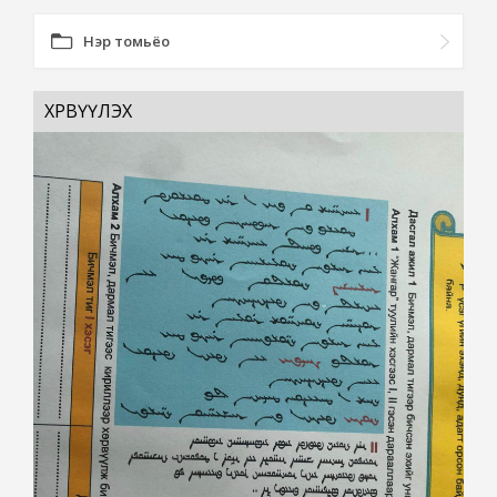
Нэр томьёо
ХӨРВҮҮЛЭХ