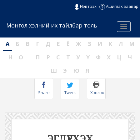
Нэвтрэх
Ашиглах заавар
Монгол хэлний их тайлбар толь
Menu
А
Б
В
Г
Д
Е
Ё
Ж
З
И
К
Л
М
Н
О
П
Р
С
Т
У
Ү
Ф
Х
Ц
Ч
Ш
Э
Ю
Я
Share
Tweet
Хэвлэх
ЭГДҮҮРХЭХ