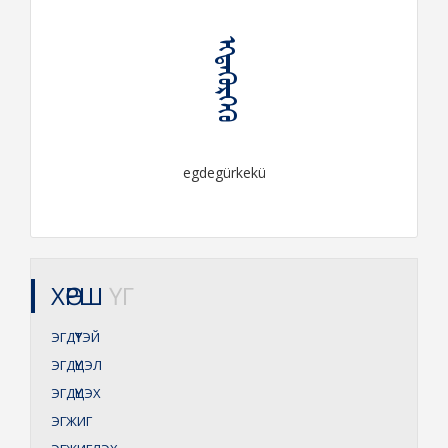
ᠡᠭᠳᠡᠭᠦᠷᠬᠡᠬᠦ
egdegürkekü
ХӨРШ
ҮГ
ЭГДҮҮТЭЙ
ЭГДҮҮЦЭЛ
ЭГДҮҮЦЭХ
ЭГЖИГ