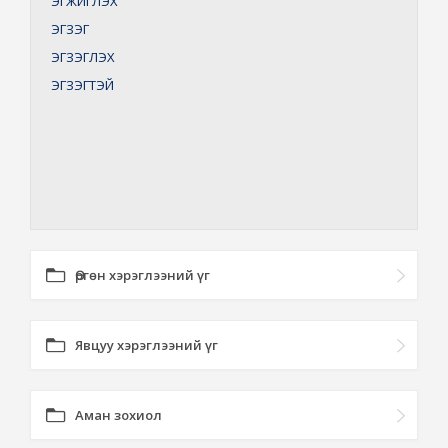
ЭГЖИГЛЭХ
ЭГЗЭГ
ЭГЗЭГЛЭХ
ЭГЗЭГТЭЙ
Өргөн хэрэглээний үг
Явцуу хэрэглээний үг
Аман зохиол