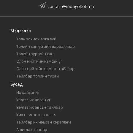
contact@mongoltoli.mn
Мэдээлэл
Толь зохиох арга зүй
Толийн сан үсгийн дарааллаар
Толийн зургийн сан
Олон нийтийн нэмсэн үг
Олон нийтийн нэмсэн тайлбар
Тайлбар толийн тухай
Бусад
Их хайсан үг
Үнэлгээ их авсан үг
Үнэлгээ их авсан тайлбар
Үг их нэмсэн хэрэглэгч
Тайлбар их нэмсэн хэрэглэгч
Ашиглах заавар