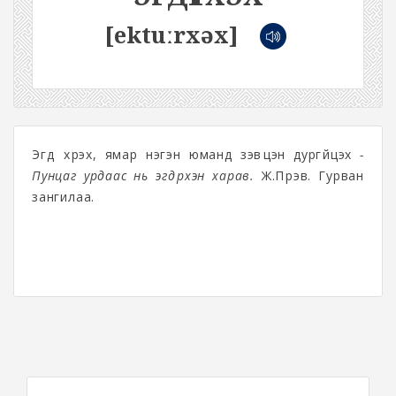
[ektuːrxəx]
Эгдүү хүрэх, ямар нэгэн юманд зэвүүцэн дургүйцэх
-
Пунцаг урдаас нь эгдүүрхэн харав.
Ж.Пүрэв. Гурван
зангилаа.