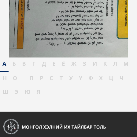
А
Б
В
Г
Д
Е
Ё
Ж
З
И
К
Л
М
Н
О
П
Р
С
Т
У
Ү
Ф
Х
Ц
Ч
Ш
Э
Ю
Я