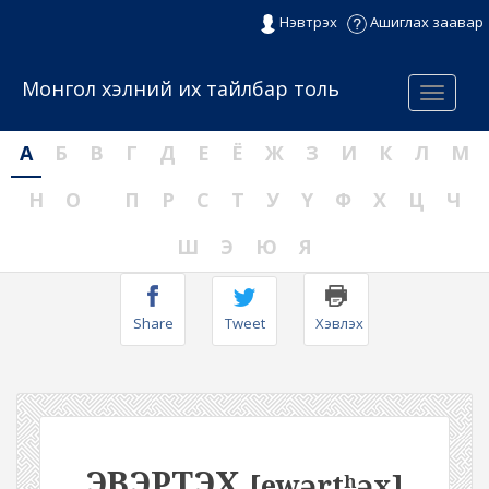
Нэвтрэх
Ашиглах заавар
Монгол хэлний их тайлбар толь
Menu
А
Б
В
Г
Д
Е
Ё
Ж
З
И
К
Л
М
Н
О
П
Р
С
Т
У
Ү
Ф
Х
Ц
Ч
Ш
Э
Ю
Я
Share
Tweet
Хэвлэх
ЭВЭРТЭХ
[ewərtʰəx]