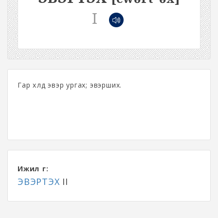
I
Гар хөлд эвэр ургах; эвэрших.
Ижил үг:
ЭВЭРТЭХ
II