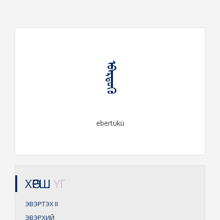
ᠡᠪᠡᠷᠲᠦᠬᠦ
ebertükü
ХӨРШ
ҮГ
ЭВЭРТЭХ
II
ЭВЭРХИЙ