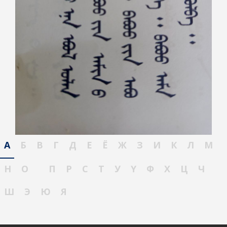
А
Б
В
Г
Д
Е
Ё
Ж
З
И
К
Л
М
Н
О
П
Р
С
Т
У
Ү
Ф
Х
Ц
Ч
Ш
Э
Ю
Я