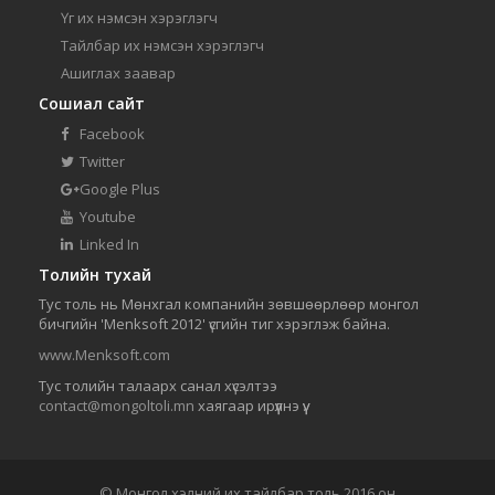
Үг их нэмсэн хэрэглэгч
Тайлбар их нэмсэн хэрэглэгч
Ашиглах заавар
Сошиал сайт
Facebook
Twitter
Google Plus
Youtube
Linked In
Толийн тухай
Тус толь нь Мөнхгал компанийн зөвшөөрлөөр монгол
бичгийн 'Menksoft 2012' үсгийн тиг хэрэглэж байна.
www.Menksoft.com
Тус толийн талаарх санал хүсэлтээ
contact@mongoltoli.mn
хаягаар ирүүлнэ үү.
© Монгол хэлний их тайлбар толь 2016 он