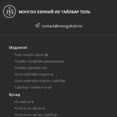
contact@mongoltoli.mn
Мэдээлэл
Толь зохиох арга зүй
Толийн сан үсгийн дарааллаар
Толийн зургийн сан
Олон нийтийн нэмсэн үг
Олон нийтийн нэмсэн тайлбар
Тайлбар толийн тухай
Бусад
Их хайсан үг
Үнэлгээ их авсан үг
Үнэлгээ их авсан тайлбар