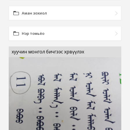
Аман зохиол
Нэр томьёо
хуучин монгол бичгээс хөрвүүлэх