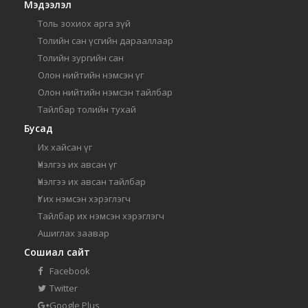
Мэдээлэл
Толь зохиох арга зүй
Толийн сан үсгийн дарааллаар
Толийн зургийн сан
Олон нийтийн нэмсэн үг
Олон нийтийн нэмсэн тайлбар
Тайлбар толийн тухай
Бусад
Их хайсан үг
Үнэлгээ их авсан үг
Үнэлгээ их авсан тайлбар
Үг их нэмсэн хэрэглэгч
Тайлбар их нэмсэн хэрэглэгч
Ашиглах заавар
Сошиал сайт
Facebook
Twitter
Google Plus