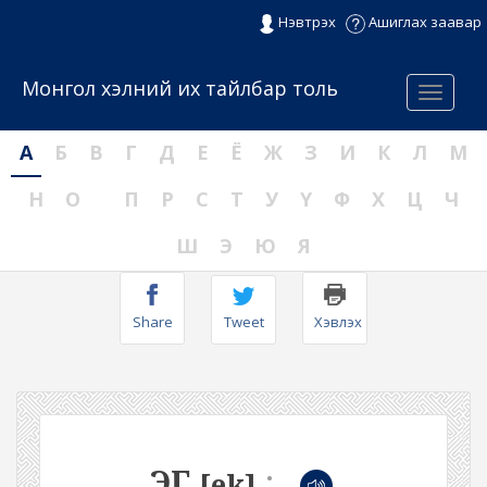
Нэвтрэх
Ашиглах заавар
Монгол хэлний их тайлбар толь
Menu
А
Б
В
Г
Д
Е
Ё
Ж
З
И
К
Л
М
Н
О
П
Р
С
Т
У
Ү
Ф
Х
Ц
Ч
Ш
Э
Ю
Я
Share
Tweet
Хэвлэх
ЭГ
:
[ek]