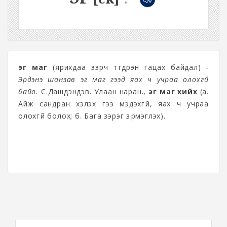
эг маг
(ярихдаа ээрч түгдрэн гацах байдал)
-
Эрдэнэ шанзав эг маг гээд яах ч учраа олохгүй
байв.
С.Дашдэндэв. Улаан наран.
,
эг маг хийх
(а.
Айж сандран хэлэх үгээ мэдэхгүй, яах ч учраа
олохгүй болох; б. Бага зэрэг зүүрмэглэх).