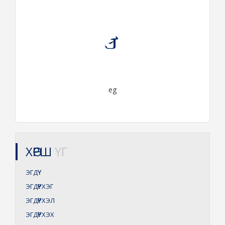
ᠡᠭ
eg
ХӨРШ
ҮГ
ЭГДҮҮ
ЭГДҮҮРХЭГ
ЭГДҮҮРХЭЛ
ЭГДҮҮРХЭХ