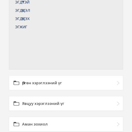
ЭГДҮҮТЭЙ
ЭГДҮҮЦЭЛ
ЭГДҮҮЦЭХ
ЭГЖИГ
Өргөн хэрэглээний үг
Явцуу хэрэглээний үг
Аман зохиол