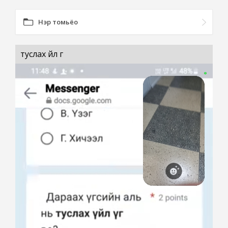
Нэр томьёо
туслах үйл үг