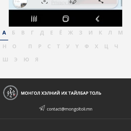
А
Б
В
Г
Д
Е
Ё
Ж
З
И
К
Л
М
Н
О
П
Р
С
Т
У
Ү
Ф
Х
Ц
Ч
Ш
Э
Ю
Я
contact@mongoltoli.mn