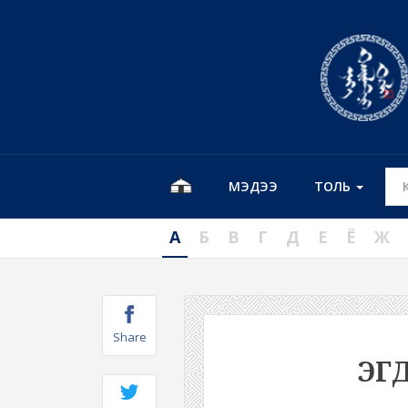
МЭДЭЭ
ТОЛЬ
А
Б
В
Г
Д
Е
Ё
Ж
Share
ЭГД