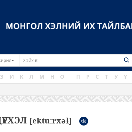
Toggle Dropdown
Кирил
З
И
К
Л
М
Н
О
П
Р
С
Т
У
Ү
ҮҮРХЭЛ
[ektuːrxəɬ]