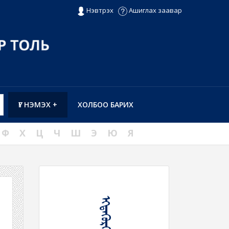
Нэвтрэх
Ашиглах заавар
ҮГ НЭМЭХ +
ХОЛБОО БАРИХ
Ф
Х
Ц
Ч
Ш
Э
Ю
Я
ᠡᠭᠳᠡᠭᠦᠷᠬᠡᠯ