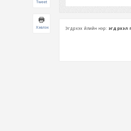
Tweet
Хэвлэх
Эгдүүрхэх үйлийн нэр:
эгдүүрхэл