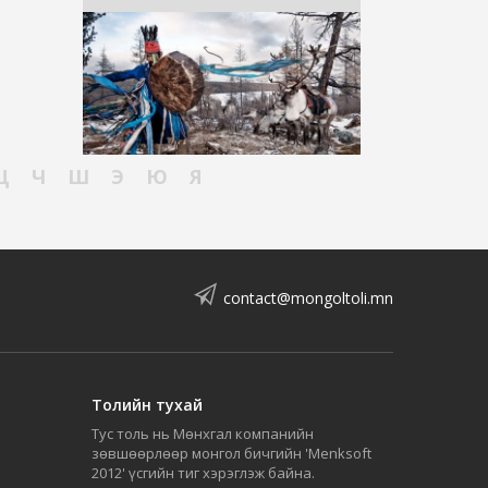
Ц
Ч
Ш
Э
Ю
Я
contact@mongoltoli.mn
Толийн тухай
Тус толь нь Мөнхгал компанийн
зөвшөөрлөөр монгол бичгийн 'Menksoft
2012' үсгийн тиг хэрэглэж байна.