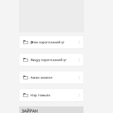
Өргөн хэрэглээний үг
Явцуу хэрэглээний үг
Аман зохиол
Нэр томьёо
ЗАЙРАН