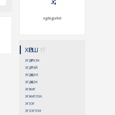
egdegürkel
ХӨРШ
ҮГ
ЭГДҮҮРХЭХ
ЭГДҮҮТЭЙ
ЭГДҮҮЦЭЛ
ЭГДҮҮЦЭХ
ЭГЖИГ
ЭГЖИГЛЭХ
ЭГЗЭГ
ЭГЗЭГЛЭХ