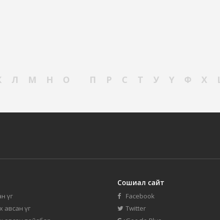
К
Л
М
Н
О
П
Р
С
Т
У
Ү
Ф
Х
Сошиал сайт
н үг
Facebook
их авсан үг
Twitter