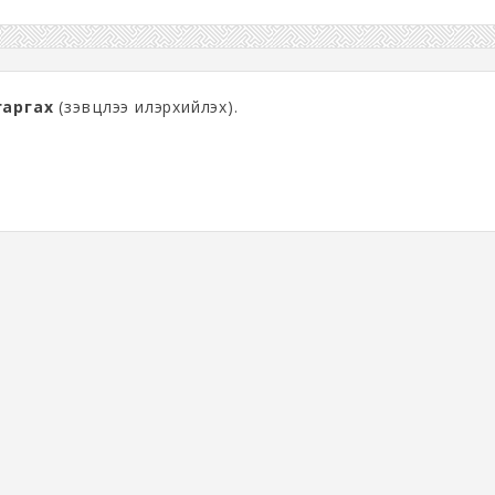
 гаргах
(зэвүүцлээ илэрхийлэх).