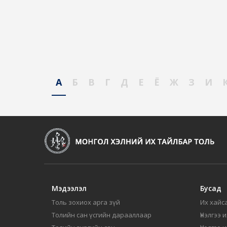
А
Б
В
Г
Д
Е
Ё
Ж
З
И
Мэдээлэл
Бусад
Толь зохиох арга зүй
Их хайса
Толийн сан үсгийн дарааллаар
Үнэлгээ 