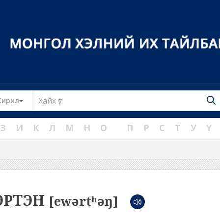
Toggle Dropdown
Кирил
З
И
К
Л
М
Н
О
П
Р
С
Т
У
Ү
ЭРТЭН
[ewərtʰəŋ]