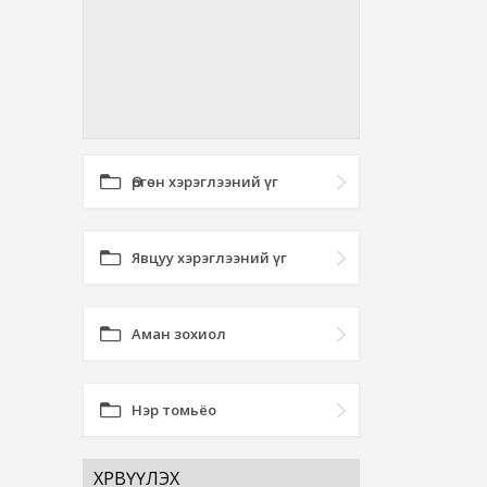
Өргөн хэрэглээний үг
Явцуу хэрэглээний үг
Аман зохиол
Нэр томьёо
ХӨРВҮҮЛЭХ