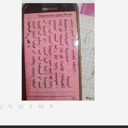
Ц
Ч
Ш
Э
Ю
Я