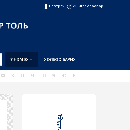
Нэвтрэх
Ашиглах заавар
ҮГ НЭМЭХ +
ХОЛБОО БАРИХ
Ф
Х
Ц
Ч
Ш
Э
Ю
Я
ᠡᠪᠡᠷᠲᠡᠨ