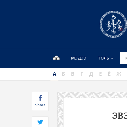
МЭДЭЭ
ТОЛЬ
А
Б
В
Г
Д
Е
Ё
Ж
Share
ЭВ