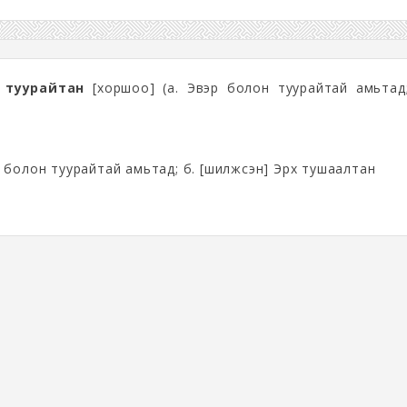
 туурайтан
[хоршоо] (а. Эвэр болон туурайтай амьтад;
р болон туурайтай амьтад; б. [шилжсэн] Эрх тушаалтан