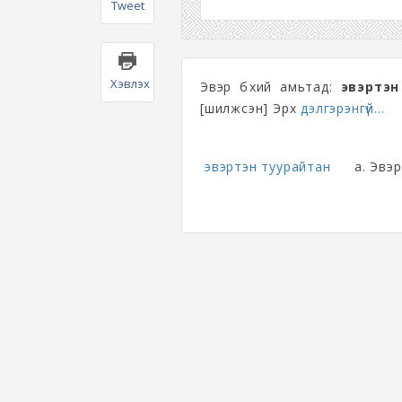
Tweet
Хэвлэх
Эвэр бүхий амьтад:
эвэртэн
[шилжсэн] Эрх
дэлгэрэнгүй...
эвэртэн туурайтан
а. Эвэ