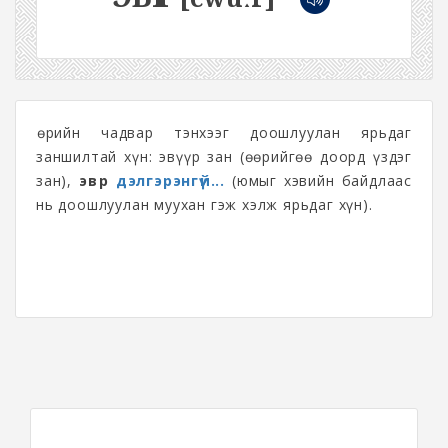
Өөрийн чадвар тэнхээг доошлуулан ярьдаг
заншилтай хүн: эвүүр зан (өөрийгөө доорд үздэг
зан),
эвүүр
дэлгэрэнгүй...
(юмыг хэвийн байдлаас
нь доошлуулан муухан гэж хэлж ярьдаг хүн).