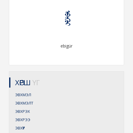
ᠡᠪᠢᠭᠦᠷ
ebigür
ХӨРШ
ҮГ
ЭВХМЭЛ
ЭВХМЭЛТ
ЭВХРЭХ
ЭВХРЭЭ
ЭВХҮҮР