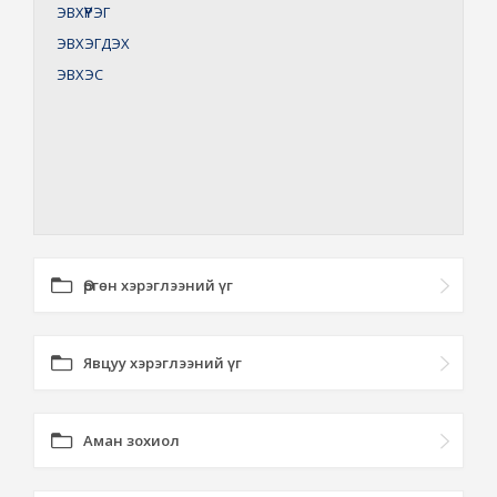
ЭВХҮҮРЭГ
ЭВХЭГДЭХ
ЭВХЭС
Өргөн хэрэглээний үг
Явцуу хэрэглээний үг
Аман зохиол