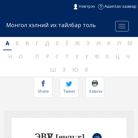
Нэвтрэх
Ашиглах заавар
Монгол хэлний их тайлбар толь
Menu
А
Б
В
Г
Д
Е
Ё
Ж
З
И
К
Л
М
Н
О
П
Р
С
Т
У
Ү
Ф
Х
Ц
Ч
Ш
Э
Ю
Я
Share
Tweet
Хэвлэх
ЭВҮҮР
[ewuːr]