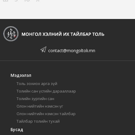
contact@mongoltoli.mn
Мэдээлэл
Толь зохиох арга зүй
Толийн сан үсгийн дарааллаар
Толийн зургийн сан
Олон нийтийн нэмсэн үг
Олон нийтийн нэмсэн тайлбар
Тайлбар толийн тухай
Бусад