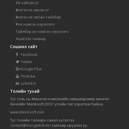
Их хайсан үг
Үнэлгээ их авсан үг
Үнэлгээ их авсан тайлбар
Үг их нэмсэн хэрэглэгч
Тайлбар их нэмсэн хэрэглэгч
Ашиглах заавар
Сошиал сайт
Facebook
Twitter
Google Plus
Youtube
Linked In
Толийн тухай
Тус толь нь Мөнхгал компанийн зөвшөөрлөөр монгол
бичгийн 'Menksoft 2012' үсгийн тиг хэрэглэж байна.
www.Menksoft.com
Тус толийн талаарх санал хүсэлтээ
contact@mongoltoli.mn
хаягаар ирүүлнэ үү.