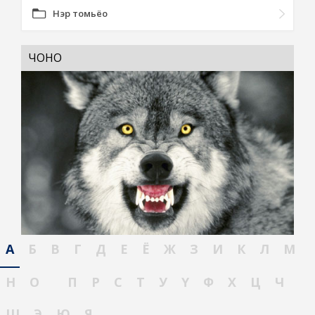
Нэр томьёо
ЧОНО
А
Б
В
Г
Д
Е
Ё
Ж
З
И
К
Л
М
Н
О
П
Р
С
Т
У
Ү
Ф
Х
Ц
Ч
Ш
Э
Ю
Я