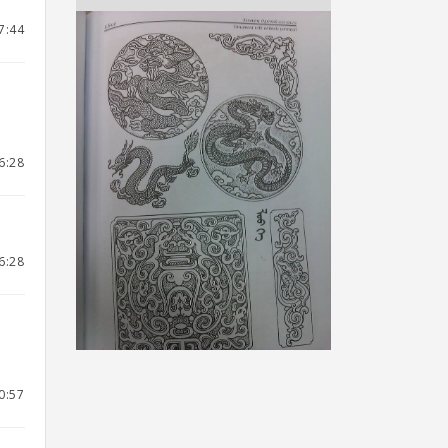
7:44
6:28
6:28
0:57