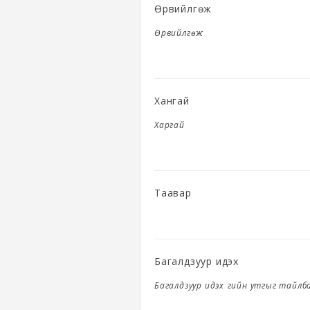
Өрвийлгөж
Өрвийлгөж
Хангай
Харгай
Таавар
Багалдзуур идэх
Багалдзуур идэх үгийн утгыг тайлб