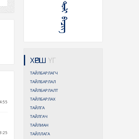
ᠲᠠᠶᠢᠯᠪᠤᠷᠢ ᠲᠣᠯᠢ ᠪᠢᠴᠢᠭ
ХӨРШ
ҮГ
ТАЙЛБАРЛАГЧ
ТАЙЛБАРЛАЛ
ТАЙЛБАРЛАЛТ
ТАЙЛБАРЛАХ
4:55
ТАЙЛГА
ТАЙЛГАЧ
ТАЙЛИАН
3:25
ТАЙЛЛАГА