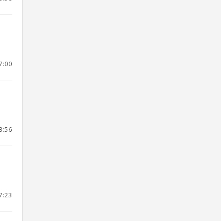
7:00
3:56
7:23