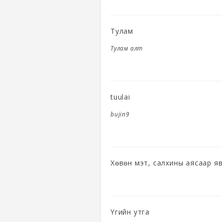
Тулам
Тулам алт
tuulai
bujin9
Хөвөн мэт, салхины аясаар яв
Үгийн утга