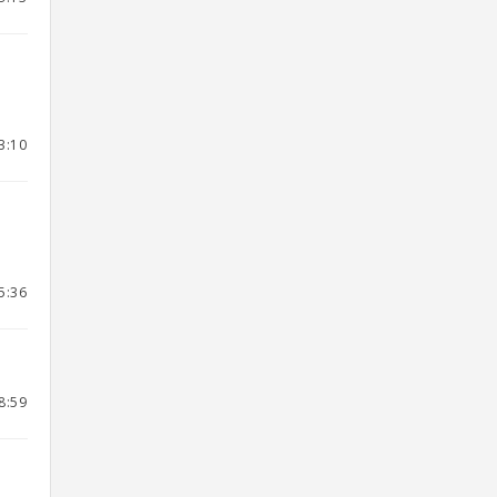
3:10
5:36
8:59