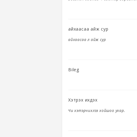
айхаасаа айж сур
айхаасаа л айж сур
Bileg
Хэтрэх ихдэх
Чи хэтэрчихлээ хойшоо ухар.