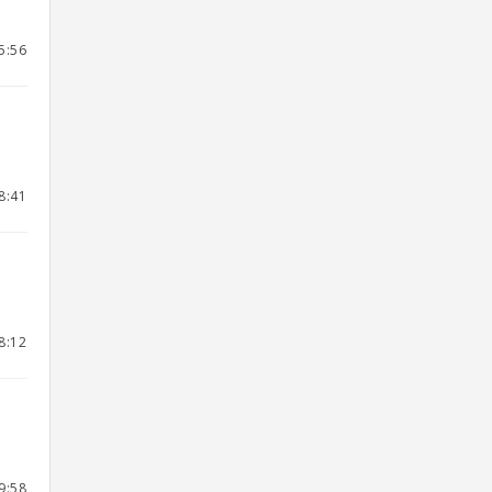
5:56
8:41
8:12
9:58