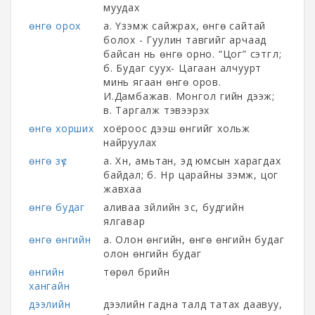
муудах
өнгө орох
а. Үзэмж сайжрах, өнгө сайтай
болох - Гуулин тавгийг арчаад
байсан нь өнгө орно. “Цог” сэтгүүл;
б. Будаг суух- Цагаан алчуурт
минь ягаан өнгө оров.
И.Дамбажав. Монгол үгийн дээж;
в. Таргалж тэвээрэх
өнгө хорших
хоёроос дээш өнгийг хольж
найруулах
өнгө зүс
а. Хүн, амьтан, эд юмсын харагдах
байдал; б. Нүүр царайны үзэмж, цог
жавхаа
өнгө будаг
аливаа зүйлийн зүс, будгийн
ялгавар
өнгө өнгийн
а. Олон өнгийн, өнгө өнгийн будаг
олон өнгийн будаг
өнгийн
төрөл бүрийн
хангайн
дээлийн
дээлийн гадна талд татах даавуу,