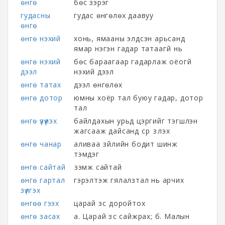
өнгө
бөс зэрэг
гудасны
гудас өнгөлөх даавуу
өнгө
өнгө нэхий
хонь, ямааны элдсэн арьсанд
ямар нэгэн гадар татаагүй нь
өнгө нэхий
бөс бараагаар гадарлаж оёогүй
дээл
нэхий дээл
өнгө татах
дээл өнгөлөх
өнгө дотор
юмны хоёр тал буюу гадар, дотор
тал
өнгө үзүүлэх
байлдахын урьд цэргийг тэгшлэн
жагсааж дайсанд сүр үзүүлэх
өнгө чанар
аливаа зүйлийн бодит шинж
тэмдэг
өнгө сайтай
үзэмж сайтай
өнгө гартал
гэрэлтэж гялалзтал нь арчих
зүлгэх
өнгөө гээх
царай зүс доройтох
өнгө засах
а. Царай зүс сайжрах; б. Малын