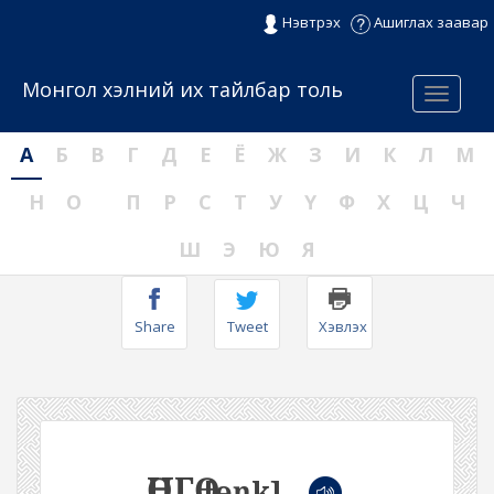
Нэвтрэх
Ашиглах заавар
Монгол хэлний их тайлбар толь
Menu
А
Б
В
Г
Д
Е
Ё
Ж
З
И
К
Л
М
Н
О
П
Р
С
Т
У
Ү
Ф
Х
Ц
Ч
Ш
Э
Ю
Я
Share
Tweet
Хэвлэх
ӨНГӨ
[ɵŋk]