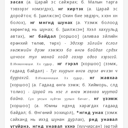
засах
(а. Царай зүс сайжрах; б. Малын тарга
тэвээрэг нэмэгдэх),
өнгө хиртэх
(а. Царай зүс
доройтох; б. [шилжсэн] Охин бие эвдэрч, хүүхэн хүн
болох),
өнгө мөнгөнд шунах
(а. Үзэмж болоод
хөрөнгөд нь шунах; б. [шилжсэн] Хээл хахуульд
автах),
өнгө байдал
[хоршоо] (аливаа зүйлийн
ерөнхий төлөв, төрх) -
Эдгээр зүйлийн ёслол
хөгжмийн дүрэм хэмжээ ба өнгө байдал сүрдэх
цочоох тул манай хойд газар одоо хэрэггүй.
өнгө гэрэл
[хоршоо] (үзэмж,
В.Инжаннаши. Хөх судар.,
гадаад байдал) -
Туг хиурын өнгө гэрэл өчүүхэн ч
буурахгүй.
өнгө жавхаа
В.Инжаннаши. Хөх судар.,
[хоршоо] (а. Гадаад өнгө үзэмж; б. Хийморь, сүлд
толио) -
Царай нь нэг л өнгө жавхаа муутай
байна.
өнгө үзэмж
Сүн улсын хүйтэн уулын бичиг.,
[хоршоо] (а. Юмны нүдэнд харагдах гадаад
байдал; б. Өнгөний зохицол),
*өнгөнд унах
(үзэмж
сайханд нь ихэд шунан дурлах),
өрөнд унавал
үгүйрнэ, өнгөнд унавал үхнэ
[хуучирсан] (өртэй