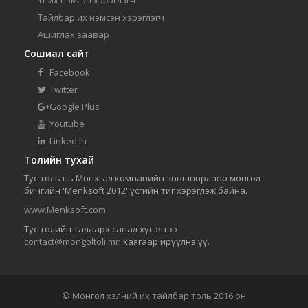
Тайлбар их нэмсэн хэрэглэгч
Ашиглах заавар
Сошиал сайт
Facebook
Twitter
Google Plus
Youtube
Linked In
Толийн тухай
Тус толь нь Мөнхгал компанийн зөвшөөрлөөр монгол
бичгийн 'Menksoft 2012' үсгийн тиг хэрэглэж байна.
www.Menksoft.com
Тус толийн талаарх санал хүсэлтээ
contact@mongoltoli.mn
хаягаар ирүүлнэ үү.
© Монгол хэлний их тайлбар толь 2016 он