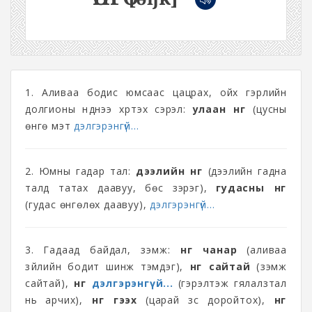
1. Аливаа бодис юмсаас цацрах, ойх гэрлийн
долгионы нүднээ хүртэх сэрэл:
улаан өнгө
(цусны
өнгө мэт
дэлгэрэнгүй...
2. Юмны гадар тал:
дээлийн өнгө
(дээлийн гадна
талд татах даавуу, бөс зэрэг),
гудасны өнгө
(гудас өнгөлөх даавуу),
дэлгэрэнгүй...
3. Гадаад байдал, үзэмж:
өнгө чанар
(аливаа
зүйлийн бодит шинж тэмдэг),
өнгө сайтай
(үзэмж
сайтай),
өнгө
дэлгэрэнгүй...
(гэрэлтэж гялалзтал
нь арчих),
өнгөө гээх
(царай зүс доройтох),
өнгө