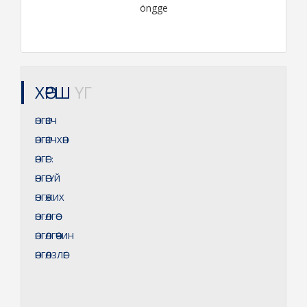
öngge
ХӨРШ
ҮГ
ӨНГӨВЧ
ӨНГӨВЧХӨН
ӨНГӨГ
:
ӨНГӨГҮЙ
ӨНГӨЖИХ
ӨНГӨЛГӨӨ
ӨНГӨЛГӨӨЧИН
ӨНГӨЛЗЛӨГ