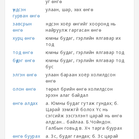
уг өнгө
үндсэн
улаан, шар, хөх өнгө
гурван өнгө
завсрын
үндсэн хоёр өнгийг хооронд нь
өнгө
найруулж гаргасан өнгө
хурц өнгө
юмны будаг, гэрлийн ялгавар их
тод
тод өнгө
юмны будаг, гэрлийн ялгавар тод
бүдэг өнгө
юмны будаг, гэрлийн ялгавар тод
бус
элгэн өнгө
улаан бараан хоёр холилдсон
өнгө
олон өнгө
төрөл бүрийн өнгө холилдсон
эрээн алаг байдал
өнгө алдах
а. Юмны будаг гутаж гундах; б.
Царай үзэмжгүй болох Үс нь
сэгсийж үзэсгэлэнт царай нь өнгө
алдсан... байлаа. Б.Чойндон.
Галбын говьд в. Хүч тарга буурах
өнгө буурах
а. Зүс, будаг гандах; б. Зүс царай