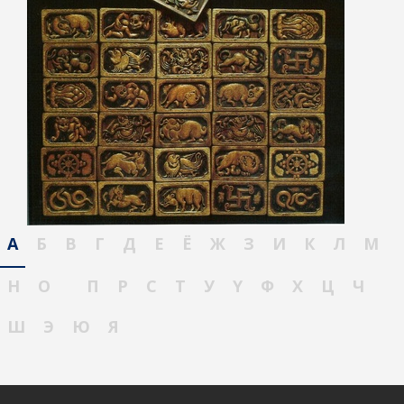
А
Б
В
Г
Д
Е
Ё
Ж
З
И
К
Л
М
Н
О
П
Р
С
Т
У
Ү
Ф
Х
Ц
Ч
Ш
Э
Ю
Я