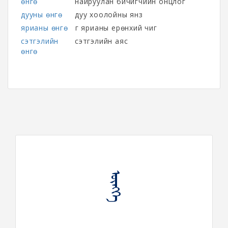
өнгө
найруулан бичигчийн онцлог
дууны өнгө
дуу хоолойны янз
ярианы өнгө
үг ярианы ерөнхий чиг
сэтгэлийн
сэтгэлийн аяс
өнгө
ᠥᠩᠭᠡ