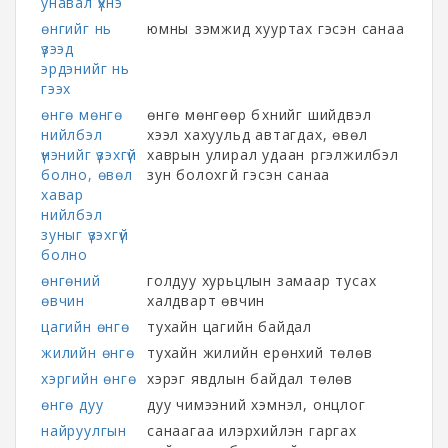
унавал үхнэ
өнгийг нь
юмны үзэмжид хууртах гэсэн санаа
үзээд
эрдэнийг нь
гээх
өнгө мөнгө
өнгө мөнгөөр бүхнийг шийдвэл
нийлбэл
хээл хахуульд автагдах, өвөл
үнэнийг үзэхгүй
хаврын улирал удаан үргэлжилбэл
болно, өвөл
зун болохгүй гэсэн санаа
хавар
нийлбэл
зуныг үзэхгүй
болно
өнгөний
голдуу хурьцлын замаар тусах
өвчин
халдварт өвчин
цагийн өнгө
тухайн цагийн байдал
жилийн өнгө
тухайн жилийн ерөнхий төлөв
хэргийн өнгө
хэрэг явдлын байдал төлөв
өнгө дуу
дуу чимээний хэмнэл, онцлог
найруулгын
санаагаа илэрхийлэн гаргах