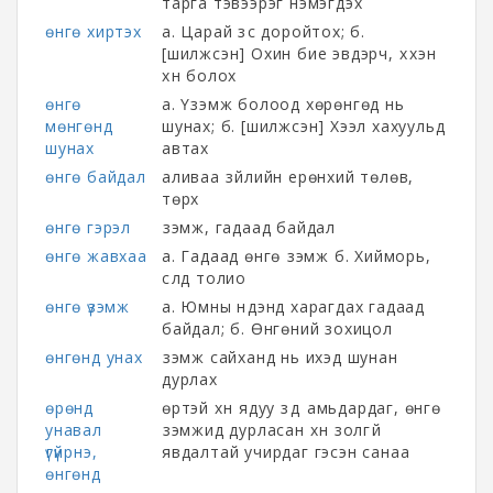
тарга тэвээрэг нэмэгдэх
өнгө хиртэх
а. Царай зүс доройтох; б.
[шилжсэн] Охин бие эвдэрч, хүүхэн
хүн болох
өнгө
а. Үзэмж болоод хөрөнгөд нь
мөнгөнд
шунах; б. [шилжсэн] Хээл хахуульд
шунах
автах
өнгө байдал
аливаа зүйлийн ерөнхий төлөв,
төрх
өнгө гэрэл
үзэмж, гадаад байдал
өнгө жавхаа
а. Гадаад өнгө үзэмж б. Хийморь,
сүлд толио
өнгө үзэмж
а. Юмны нүдэнд харагдах гадаад
байдал; б. Өнгөний зохицол
өнгөнд унах
үзэмж сайханд нь ихэд шунан
дурлах
өрөнд
өртэй хүн ядуу зүдүү амьдардаг, өнгө
унавал
үзэмжид дурласан хүн золгүй
үгүйрнэ,
явдалтай учирдаг гэсэн санаа
өнгөнд