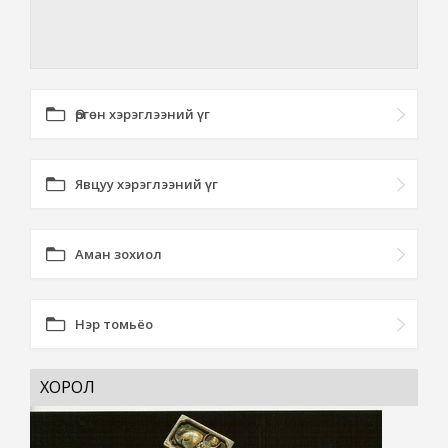
Өргөн хэрэглээний үг
Явцуу хэрэглээний үг
Аман зохиол
Нэр томьёо
ХОРОЛ