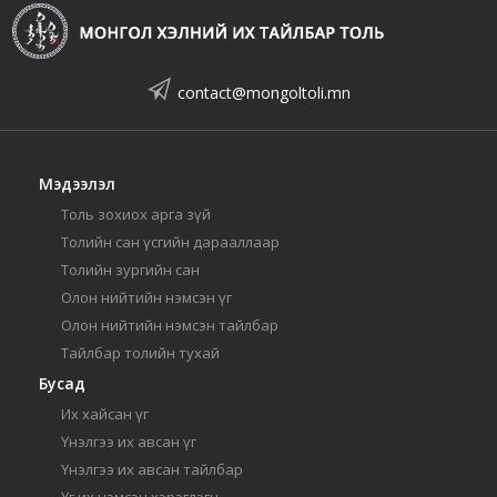
contact@mongoltoli.mn
Мэдээлэл
Толь зохиох арга зүй
Толийн сан үсгийн дарааллаар
Толийн зургийн сан
Олон нийтийн нэмсэн үг
Олон нийтийн нэмсэн тайлбар
Тайлбар толийн тухай
Бусад
Их хайсан үг
Үнэлгээ их авсан үг
Үнэлгээ их авсан тайлбар
Үг их нэмсэн хэрэглэгч