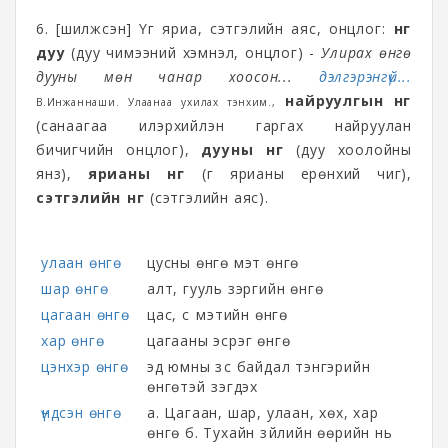
6. [шилжсэн] Үг яриа, сэтгэлийн аяс, онцлог:
өнгө
дуу
(дуу чимээний хэмнэл, онцлог) -
Улирах өнгө
дууны мөн чанар хоосон...
дэлгэрэнгүй...
найруулгын өнгө
В.Инжаннаши. Улаанаа ухилах тэнхим.,
(санаагаа илэрхийлэн гаргах найруулан
бичигчийн онцлог),
дууны өнгө
(дуу хоолойны
янз),
ярианы өнгө
(үг ярианы ерөнхий чиг),
сэтгэлийн өнгө
(сэтгэлийн аяс).
улаан өнгө
цусны өнгө мэт өнгө
шар өнгө
алт, гууль зэргийн өнгө
цагаан өнгө
цас, сүү мэтийн өнгө
хар өнгө
цагааны эсрэг өнгө
цэнхэр өнгө
эд юмны зүс байдал тэнгэрийн
өнгөтэй үзэгдэх
үндсэн өнгө
а. Цагаан, шар, улаан, хөх, хар
өнгө б. Тухайн зүйлийн өөрийн нь