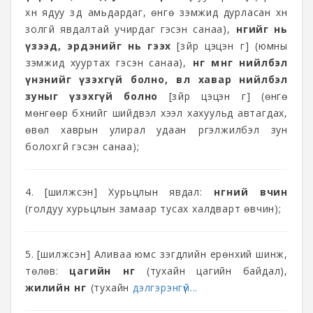
хүн ядуу зүдүү амьдардаг, өнгө үзэмжид дурласан хүн
золгүй явдалтай учирдаг гэсэн санаа),
өнгийг нь
үзээд, эрдэнийг нь гээх
[зүйр цэцэн үг] (юмны
үзэмжид хууртах гэсэн санаа),
өнгө мөнгө нийлбэл
үнэнийг үзэхгүй болно, өвөл хавар нийлбэл
зуныг үзэхгүй болно
[зүйр цэцэн үг] (өнгө
мөнгөөр бүхнийг шийдвэл хээл хахуульд автагдах,
өвөл хаврын улирал удаан үргэлжилбэл зун
болохгүй гэсэн санаа);
4. [шилжсэн] Хурьцлын явдал:
өнгөний өвчин
(голдуу хурьцлын замаар тусах халдварт өвчин);
5. [шилжсэн] Аливаа юмс үзэгдлийн ерөнхий шинж,
төлөв:
цагийн өнгө
(тухайн цагийн байдал),
жилийн өнгө
(тухайн
дэлгэрэнгүй...