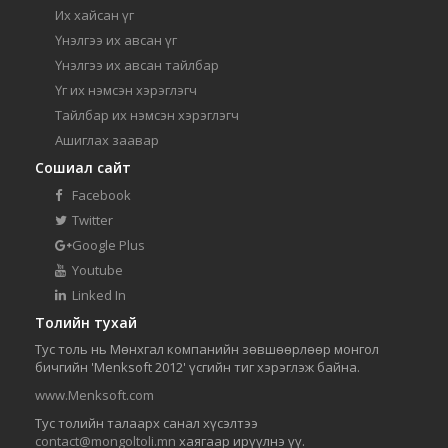
Их хайсан үг
Үнэлгээ их авсан үг
Үнэлгээ их авсан тайлбар
Үг их нэмсэн хэрэглэгч
Тайлбар их нэмсэн хэрэглэгч
Ашиглах заавар
Сошиал сайт
Facebook
Twitter
Google Plus
Youtube
Linked In
Толийн тухай
Тус толь нь Мөнхгал компанийн зөвшөөрлөөр монгол
бичгийн 'Menksoft 2012' үсгийн тиг хэрэглэж байна.
www.Menksoft.com
Тус толийн талаарх санал хүсэлтээ
contact@mongoltoli.mn
хаягаар ирүүлнэ үү.