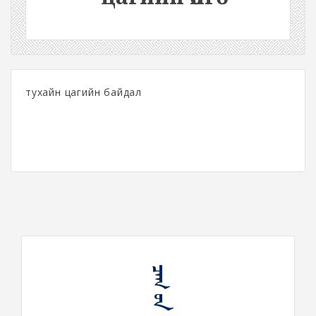
тухайн цагийн байдал
ᠴᠠᠭ ᠤᠨ ᠥᠩᠭᠡ