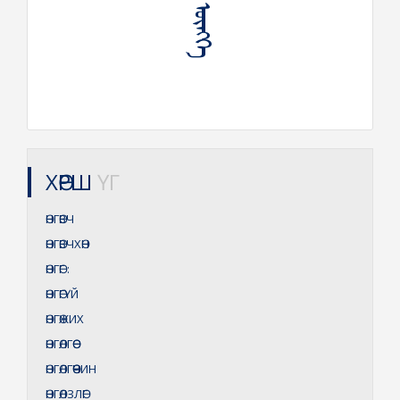
ХӨРШ
ҮГ
ӨНГӨВЧ
ӨНГӨВЧХӨН
ӨНГӨГ
:
ӨНГӨГҮЙ
ӨНГӨЖИХ
ӨНГӨЛГӨӨ
ӨНГӨЛГӨӨЧИН
ӨНГӨЛЗЛӨГ