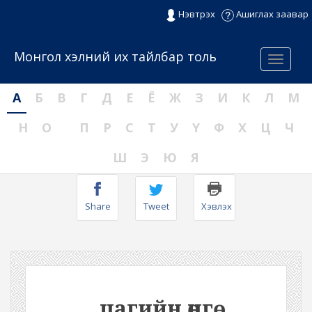
Нэвтрэх
Ашиглах заавар
Монгол хэлний их тайлбар толь
Menu
А
Б
В
Г
Д
Е
Ё
Ж
З
И
К
Л
М
Н
О
П
Р
С
Т
У
Ү
Ф
Х
Ц
Ч
Ш
Э
Ю
Я
Share
Tweet
Хэвлэх
цагийн өнгө