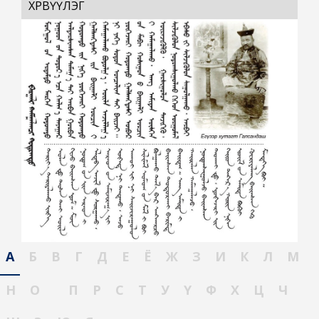
ХӨРВҮҮЛЭГ
А
Б
В
Г
Д
Е
Ё
Ж
З
И
К
Л
М
Н
О
П
Р
С
Т
У
Ү
Ф
Х
Ц
Ч