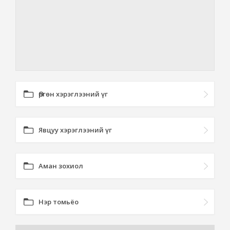
Өргөн хэрэглээний үг
Явцуу хэрэглээний үг
Аман зохиол
Нэр томьёо