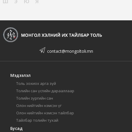
Ш
Э
Ю
Я
contact@mongoltoli.mn
Мэдээлэл
Толь зохиох арга зүй
Толийн сан үсгийн дарааллаар
Толийн зургийн сан
Олон нийтийн нэмсэн үг
Олон нийтийн нэмсэн тайлбар
Тайлбар толийн тухай
Бусад