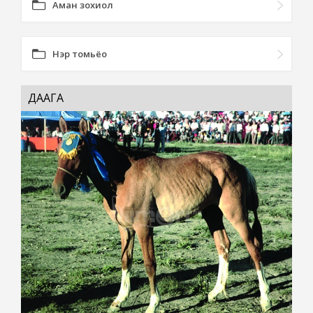
Аман зохиол
Нэр томьёо
ДААГА