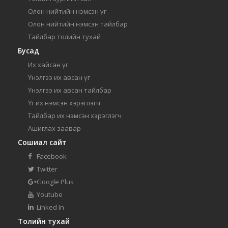
Олон нийтийн нэмсэн үг
Олон нийтийн нэмсэн тайлбар
Тайлбар толийн тухай
Бусад
Их хайсан үг
Үнэлгээ их авсан үг
Үнэлгээ их авсан тайлбар
Үг их нэмсэн хэрэглэгч
Тайлбар их нэмсэн хэрэглэгч
Ашиглах заавар
Сошиал сайт
Facebook
Twitter
Google Plus
Youtube
Linked In
Толийн тухай