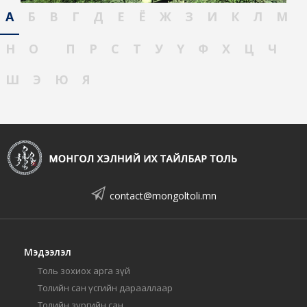
А
Б
В
Г
Д
Е
Ё
Ж
З
И
К
Л
М
Н
О
П
Р
С
Т
У
Ү
Ф
Х
Ц
Ч
Ш
Э
Ю
Я
contact@mongoltoli.mn
Мэдээлэл
Толь зохиох арга зүй
Толийн сан үсгийн дарааллаар
Толийн зургийн сан