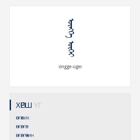
ᠥᠩᠭᠡ ᠦᠭᠡᠶ
öngge-ügei
ХӨРШ
ҮГ
ӨНГӨЖИХ
ӨНГӨЛГӨӨ
ӨНГӨЛГӨӨЧИН