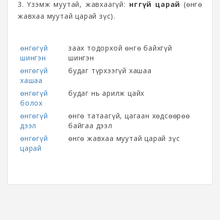
3. Үзэмж муутай, жавхаагүй:
өнгөгүй царай
(өнгө
жавхаа муутай царай зүс).
өнгөгүй
заах тодорхой өнгө байхгүй
шингэн
шингэн
өнгөгүй
будаг түрхээгүй хашаа
хашаа
өнгөгүй
будаг нь арилж цайх
болох
өнгөгүй
өнгө татаагүй, цагаан хөдсөөрөө
дээл
байгаа дээл
өнгөгүй
өнгө жавхаа муутай царай зүс
царай