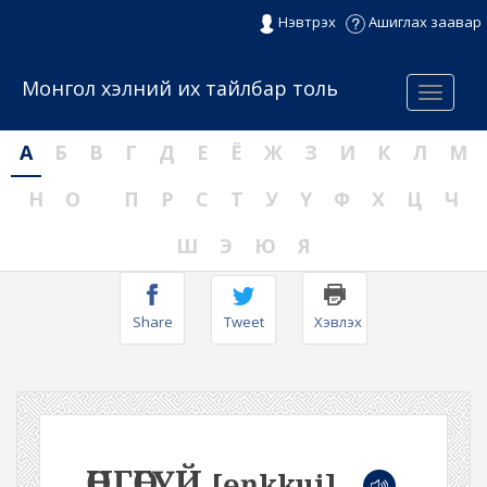
Нэвтрэх
Ашиглах заавар
Монгол хэлний их тайлбар толь
Menu
А
Б
В
Г
Д
Е
Ё
Ж
З
И
К
Л
М
Н
О
П
Р
С
Т
У
Ү
Ф
Х
Ц
Ч
Ш
Э
Ю
Я
Share
Tweet
Хэвлэх
ӨНГӨГҮЙ
[ɵŋkkui]