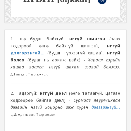
1. Өнгө будаг байхгүй:
өнгөгүй шингэн
(заах
тодорхой өнгө байхгүй шингэн),
өнгөгүй
дэлгэрэнгүй...
(будаг түрхээгүй хашаа),
өнгөгүй
болох
(будаг нь арилж цайх) -
Харвал гэрийн
хашаа хаалга өнгөгүй шахам зэвхий болжээ.
Д.Намдаг. Түүвэр зохиол;
2. Гадаргүй:
өнгөгүй дээл
(өнгө татаагүй, цагаан
хөдсөөрөө байгаа дээл) -
Сүрмааг явуулчихвал
дээлийн өнгөгүй хоцорно гэж хүрэн
дэлгэрэнгүй...
Ц.Дамдинсүрэн. Түүвэр зохиол;