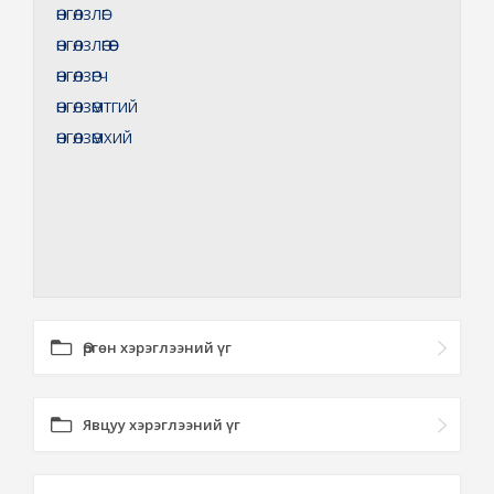
ӨНГӨЛЗЛӨГ
ӨНГӨЛЗЛӨГӨӨ
ӨНГӨЛЗӨГЧ
ӨНГӨЛЗӨМТГИЙ
ӨНГӨЛЗӨМХИЙ
Өргөн хэрэглээний үг
Явцуу хэрэглээний үг