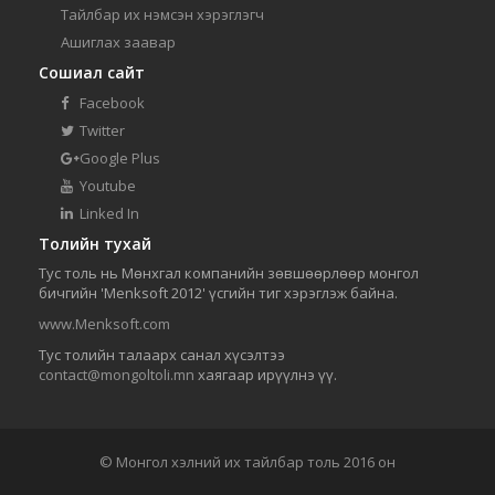
Тайлбар их нэмсэн хэрэглэгч
Ашиглах заавар
Сошиал сайт
Facebook
Twitter
Google Plus
Youtube
Linked In
Толийн тухай
Тус толь нь Мөнхгал компанийн зөвшөөрлөөр монгол
бичгийн 'Menksoft 2012' үсгийн тиг хэрэглэж байна.
www.Menksoft.com
Тус толийн талаарх санал хүсэлтээ
contact@mongoltoli.mn
хаягаар ирүүлнэ үү.
© Монгол хэлний их тайлбар толь 2016 он