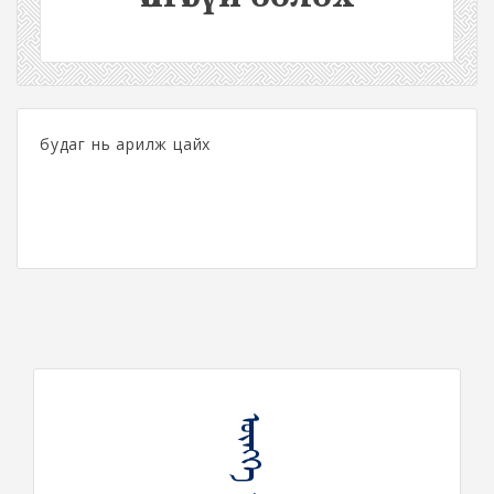
будаг нь арилж цайх