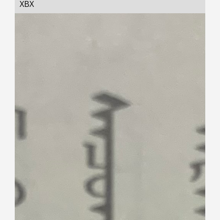
ХӨВӨХ