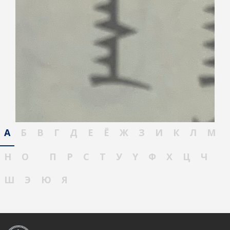
А
Б
В
Г
Д
Е
Ё
Ж
З
И
К
Л
М
Н
О
П
Р
С
Т
У
Ү
Ф
Х
Ц
Ч
Ш
Э
Ю
Я