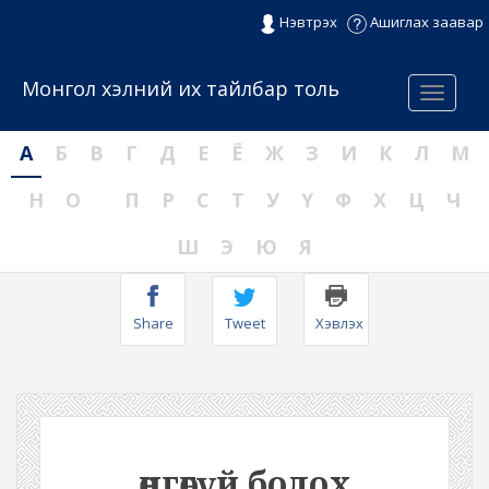
Нэвтрэх
Ашиглах заавар
Монгол хэлний их тайлбар толь
Menu
А
Б
В
Г
Д
Е
Ё
Ж
З
И
К
Л
М
Н
О
П
Р
С
Т
У
Ү
Ф
Х
Ц
Ч
Ш
Э
Ю
Я
Share
Tweet
Хэвлэх
өнгөгүй болох