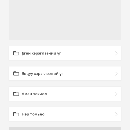
Өргөн хэрэглээний үг
Явцуу хэрэглээний үг
Аман зохиол
Нэр томьёо