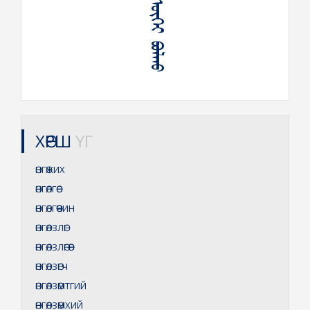
ᠥᠩᠭᠡ ᠥᠭᠡᠢ ᠪᠤᠯᠬᠤ
ХӨРШ
ҮГ
ӨНГӨЖИХ
ӨНГӨЛГӨӨ
ӨНГӨЛГӨӨЧИН
ӨНГӨЛЗЛӨГ
ӨНГӨЛЗЛӨГӨӨ
ӨНГӨЛЗӨГЧ
ӨНГӨЛЗӨМТГИЙ
ӨНГӨЛЗӨМХИЙ