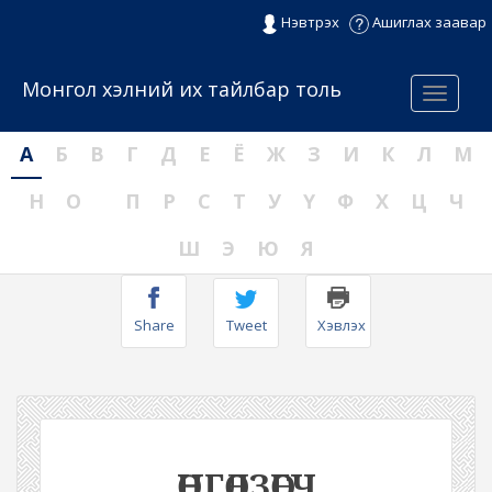
Нэвтрэх
Ашиглах заавар
Монгол хэлний их тайлбар толь
Menu
А
Б
В
Г
Д
Е
Ё
Ж
З
И
К
Л
М
Н
О
П
Р
С
Т
У
Ү
Ф
Х
Ц
Ч
Ш
Э
Ю
Я
Share
Tweet
Хэвлэх
ӨНГӨЛЗӨГЧ