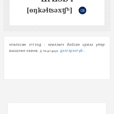
[ɵŋkəɬʦəxʧʰ]
Өнгөлзсөн этгээд -
Өнгөлзөгч дайсан ирвэл үтэр
өшиглөн хөөнө.
дэлгэрэнгүй...
Д.Нацагдорж.