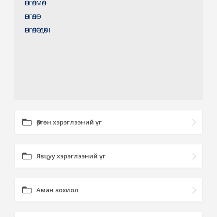
ӨНГӨЛМӨЛ
ӨНГӨЛӨГ
ӨНГӨЛӨГДӨХ
I
Өргөн хэрэглээний үг
Явцуу хэрэглээний үг
Аман зохиол