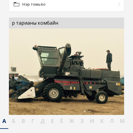
Нэр томьёо
үр тарианы комбайн
А
Б
В
Г
Д
Е
Ё
Ж
З
И
К
Л
М