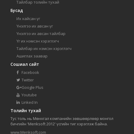
Тайлбар толийн тухай
Бусад
Их хайсан үг
Үнэлгээ их авсан үг
Үнэлгээ их авсан тайлбар
Үг их нэмсэн хэрэглэгч
Тайлбар их нэмсэн хэрэглэгч
Ашиглах заавар
Сошиал сайт
Facebook
Twitter
Google Plus
Youtube
Linked In
Толийн тухай
Тус толь нь Мөнхгал компанийн зөвшөөрлөөр монгол
бичгийн 'Menksoft 2012' үсгийн тиг хэрэглэж байна.
www.Menksoft.com