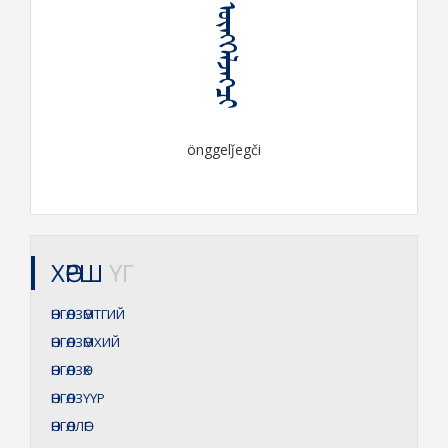
ᠥᠩᠭᠡᠯᠵᠡᠭᠴᠢ
önggelǰegči
ХӨРШ
ҮГ
ӨНГӨЛЗӨМТГИЙ
ӨНГӨЛЗӨМХИЙ
ӨНГӨЛЗӨХ
ӨНГӨЛЗҮҮР
ӨНГӨЛЛӨГ