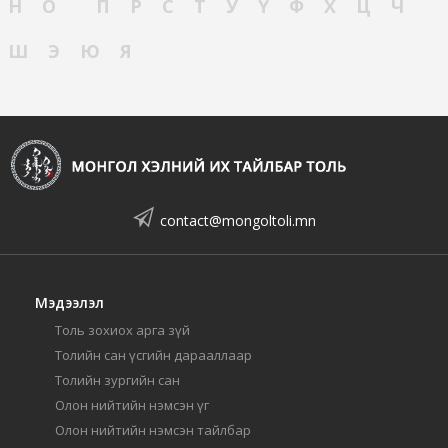
Н
О
П
Р
С
Т
У
Ү
Ф
Х
Ц
Ч
Ш
Э
Ю
Я
contact@mongoltoli.mn
Мэдээлэл
Толь зохиох арга зүй
Толийн сан үсгийн дарааллаар
Толийн зургийн сан
Олон нийтийн нэмсэн үг
Олон нийтийн нэмсэн тайлбар