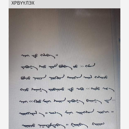
ХӨРВҮҮЛЭХ