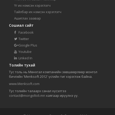
Үг их нэмсэн хэрэглэгч
Тайлбар их нэмсэн хэрэглэгч
Ашиглах заавар
Сошиал сайт
Facebook
Twitter
Google Plus
Youtube
Linked In
Толийн тухай
Тус толь нь Мөнхгал компанийн зөвшөөрлөөр монгол
бичгийн 'Menksoft 2012' үсгийн тиг хэрэглэж байна.
www.Menksoft.com
Тус толийн талаарх санал хүсэлтээ
contact@mongoltoli.mn
хаягаар ирүүлнэ үү.