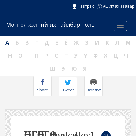
Нэвтрэх
Ашиглах заавар
Монгол хэлний их тайлбар толь
Menu
А
Б
В
Г
Д
Е
Ё
Ж
З
И
К
Л
М
Н
О
П
Р
С
Т
У
Ү
Ф
Х
Ц
Ч
Ш
Э
Ю
Я
Share
Tweet
Хэвлэх
ӨНГӨЛГӨӨ
[ɵŋkəɬkɵː]