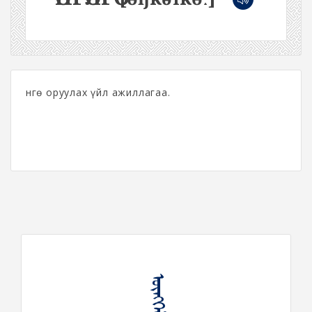
Өнгө оруулах үйл ажиллагаа.
ᠥᠩᠭᠡᠯᠡᠭᠡ