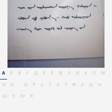
А
Б
В
Г
Д
Е
Ё
Ж
З
И
К
Л
М
Н
О
П
Р
С
Т
У
Ү
Ф
Х
Ц
Ч
Ш
Э
Ю
Я