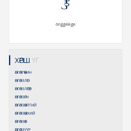
önggelege
ХӨРШ
ҮГ
ӨНГӨЛГӨӨЧИН
ӨНГӨЛЗЛӨГ
ӨНГӨЛЗЛӨГӨӨ
ӨНГӨЛЗӨГЧ
ӨНГӨЛЗӨМТГИЙ
ӨНГӨЛЗӨМХИЙ
ӨНГӨЛЗӨХ
ӨНГӨЛЗҮҮР