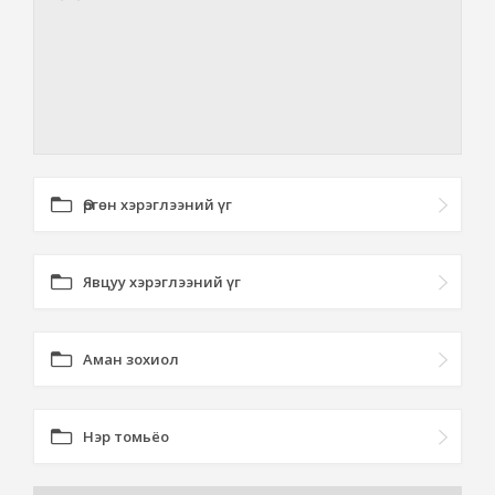
Өргөн хэрэглээний үг
Явцуу хэрэглээний үг
Аман зохиол
Нэр томьёо