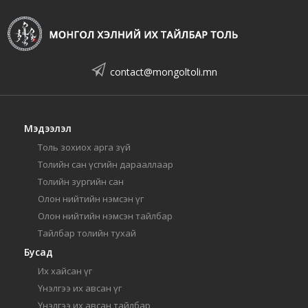
contact@mongoltoli.mn
Мэдээлэл
Толь зохиох арга зүй
Толийн сан үсгийн дарааллаар
Толийн зургийн сан
Олон нийтийн нэмсэн үг
Олон нийтийн нэмсэн тайлбар
Тайлбар толийн тухай
Бусад
Их хайсан үг
Үнэлгээ их авсан үг
Үнэлгээ их авсан тайлбар