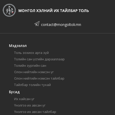
contact@mongoltoli.mn
Мэдээлэл
Толь зохиох арга зүй
Толийн сан үсгийн дарааллаар
Толийн зургийн сан
Олон нийтийн нэмсэн үг
Олон нийтийн нэмсэн тайлбар
Тайлбар толийн тухай
Бусад
Их хайсан үг
Үнэлгээ их авсан үг
Үнэлгээ их авсан тайлбар