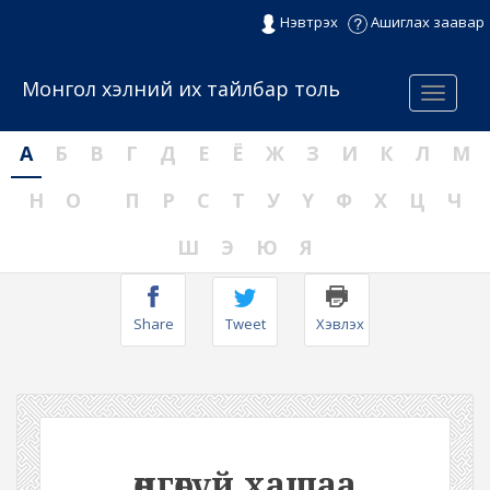
Нэвтрэх
Ашиглах заавар
Монгол хэлний их тайлбар толь
Menu
А
Б
В
Г
Д
Е
Ё
Ж
З
И
К
Л
М
Н
О
П
Р
С
Т
У
Ү
Ф
Х
Ц
Ч
Ш
Э
Ю
Я
Share
Tweet
Хэвлэх
өнгөгүй хашаа