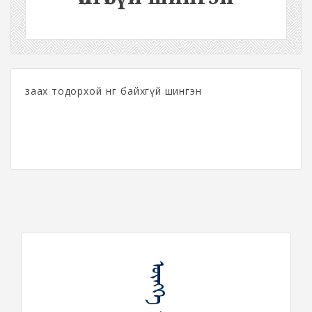
заах тодорхой өнгө байхгүй шингэн