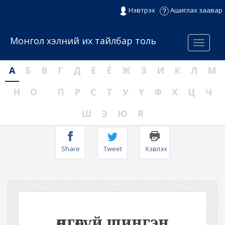
Нэвтрэх
Ашиглах заавар
Монгол хэлний их тайлбар толь
Menu
А
Б
В
Г
Д
Е
Ё
Ж
З
И
К
Л
М
Н
О
П
Р
С
Т
У
Ү
Ф
Х
Ц
Ч
Ш
Э
Ю
Я
Share
Tweet
Хэвлэх
өнгөгүй шингэн