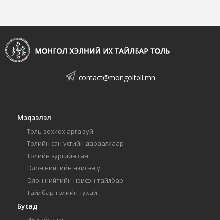
contact@mongoltoli.mn
Мэдээлэл
Толь зохиох арга зүй
Толийн сан үсгийн дарааллаар
Толийн зургийн сан
Олон нийтийн нэмсэн үг
Олон нийтийн нэмсэн тайлбар
Тайлбар толийн тухай
Бусад
Их хайсан үг