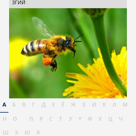
ЗӨГИЙ
А
Б
В
Г
Д
Е
Ё
Ж
З
И
К
Л
М
Н
О
П
Р
С
Т
У
Ү
Ф
Х
Ц
Ч
Ш
Э
Ю
Я