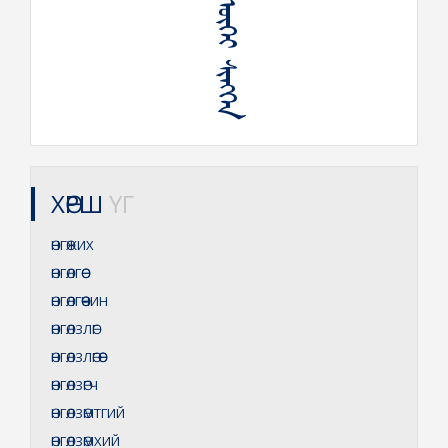
ᠥᠩᠭᠡ ᠥᠭᠡᠢ ᠰᠢᠩᠭᠡᠨ
ХӨРШ
ҮГ
ӨНГӨЖИХ
ӨНГӨЛГӨӨ
ӨНГӨЛГӨӨЧИН
ӨНГӨЛЗЛӨГ
ӨНГӨЛЗЛӨГӨӨ
ӨНГӨЛЗӨГЧ
ӨНГӨЛЗӨМТГИЙ
ӨНГӨЛЗӨМХИЙ