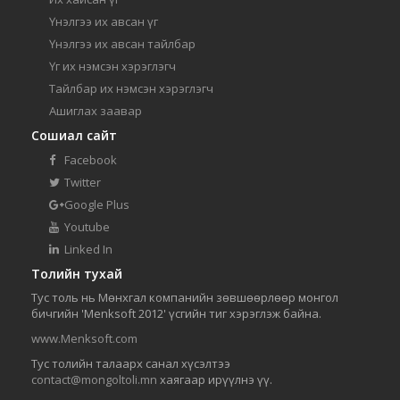
Үнэлгээ их авсан үг
Үнэлгээ их авсан тайлбар
Үг их нэмсэн хэрэглэгч
Тайлбар их нэмсэн хэрэглэгч
Ашиглах заавар
Сошиал сайт
Facebook
Twitter
Google Plus
Youtube
Linked In
Толийн тухай
Тус толь нь Мөнхгал компанийн зөвшөөрлөөр монгол
бичгийн 'Menksoft 2012' үсгийн тиг хэрэглэж байна.
www.Menksoft.com
Тус толийн талаарх санал хүсэлтээ
contact@mongoltoli.mn
хаягаар ирүүлнэ үү.