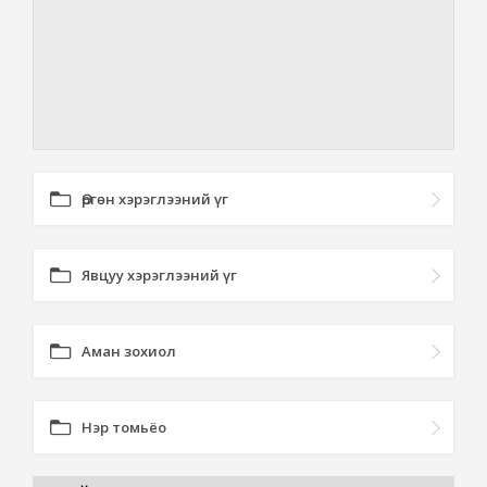
Өргөн хэрэглээний үг
Явцуу хэрэглээний үг
Аман зохиол
Нэр томьёо