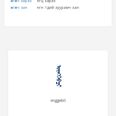
өнгөвч харах
өнгөц харах
өнгөвч зан
өнгөн төдий хуурамч зан
ᠥᠩᠭᠡᠪᠴᠢ
önggebči