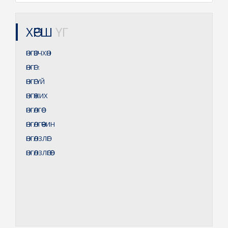
ХӨРШ
ҮГ
ӨНГӨВЧХӨН
ӨНГӨГ
:
ӨНГӨГҮЙ
ӨНГӨЖИХ
ӨНГӨЛГӨӨ
ӨНГӨЛГӨӨЧИН
ӨНГӨЛЗЛӨГ
ӨНГӨЛЗЛӨГӨӨ