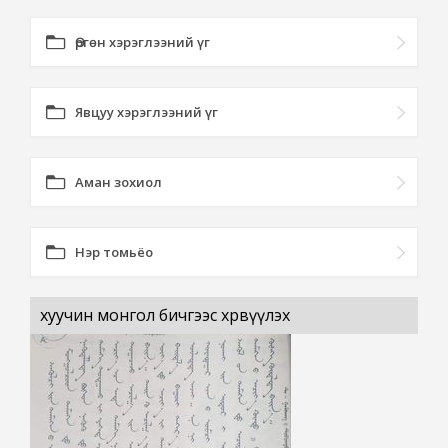
Өргөн хэрэглээний үг
Явцуу хэрэглээний үг
Аман зохиол
Нэр томьёо
хуучин монгол бичгээс хөрвүүлэх