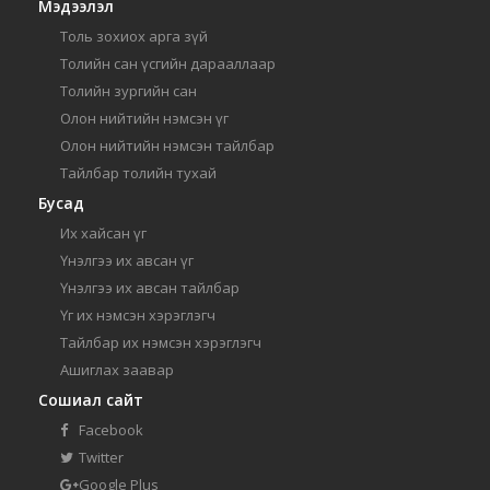
Мэдээлэл
Толь зохиох арга зүй
Толийн сан үсгийн дарааллаар
Толийн зургийн сан
Олон нийтийн нэмсэн үг
Олон нийтийн нэмсэн тайлбар
Тайлбар толийн тухай
Бусад
Их хайсан үг
Үнэлгээ их авсан үг
Үнэлгээ их авсан тайлбар
Үг их нэмсэн хэрэглэгч
Тайлбар их нэмсэн хэрэглэгч
Ашиглах заавар
Сошиал сайт
Facebook
Twitter
Google Plus