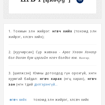
1. Тохмын зөөлөн жийрэг:
өнгөвч хийх
(тохомд зөөлөн
жийрэг, хөлсөвч хийх);
2. [хуучирсан] Сүр жавхаа -
Араг Улаан Хонгор
бол далан бум цэргийн өнгөвч болдог юм.
Жангар;
3. [шилжсэн] Юмны дотоодод гүн орохгүй, хөнгөн
хуумгай байдал:
өнгөвч харах
(өнгөц харах),
өнгөвч
зан
(өнгөн төдий
дэлгэрэнгүй...
өнгөвч хийх
тохомд зөөлөн жийрэг, хөлсөвч хийх