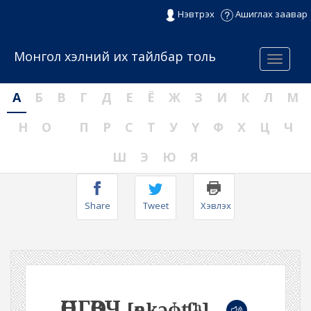
Нэвтрэх
Ашиглах заавар
Монгол хэлний их тайлбар толь
Menu
А
Б
В
Г
Д
Е
Ё
Ж
З
И
К
Л
М
Н
О
П
Р
С
Т
У
Ү
Ф
Х
Ц
Ч
Ш
Э
Ю
Я
Share
Tweet
Хэвлэх
ӨНГӨВЧ
[өŋkəɸʧʰ]