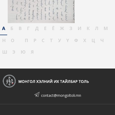
А
Б
В
Г
Д
Е
Ё
Ж
З
И
К
Л
М
Н
О
П
Р
С
Т
У
Ү
Ф
Х
Ц
Ч
Ш
Э
Ю
Я
contact@mongoltoli.mn