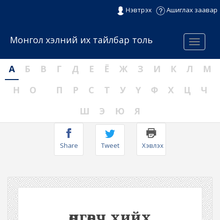
Нэвтрэх
Ашиглах заавар
Монгол хэлний их тайлбар толь
Menu
А
Б
В
Г
Д
Е
Ё
Ж
З
И
К
Л
М
Н
О
П
Р
С
Т
У
Ү
Ф
Х
Ц
Ч
Ш
Э
Ю
Я
Share
Tweet
Хэвлэх
өнгөвч хийх