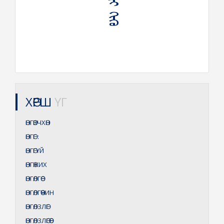
ХӨРШ
ҮГ
ӨНГӨВЧХӨН
ӨНГӨГ
:
ӨНГӨГҮЙ
ӨНГӨЖИХ
ӨНГӨЛГӨӨ
ӨНГӨЛГӨӨЧИН
ӨНГӨЛЗЛӨГ
ӨНГӨЛЗЛӨГӨӨ