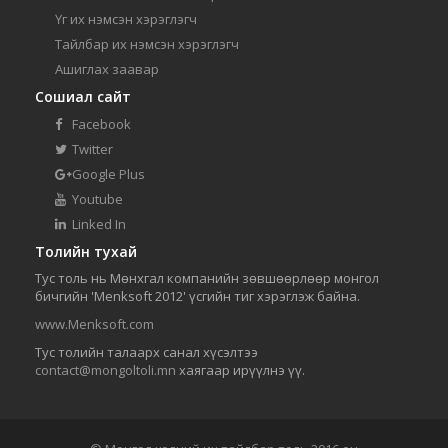
Үг их нэмсэн хэрэглэгч
Тайлбар их нэмсэн хэрэглэгч
Ашиглах заавар
Сошиал сайт
Facebook
Twitter
Google Plus
Youtube
Linked In
Толийн тухай
Тус толь нь Мөнхгал компанийн зөвшөөрлөөр монгол
бичгийн 'Menksoft 2012' үсгийн тиг хэрэглэж байна.
www.Menksoft.com
Тус толийн талаарх санал хүсэлтээ
contact@mongoltoli.mn
хаягаар ирүүлнэ үү.