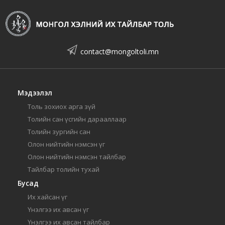
contact@mongoltoli.mn
Мэдээлэл
Толь зохиох арга зүй
Толийн сан үсгийн дарааллаар
Толийн зургийн сан
Олон нийтийн нэмсэн үг
Олон нийтийн нэмсэн тайлбар
Тайлбар толийн тухай
Бусад
Их хайсан үг
Үнэлгээ их авсан үг
Үнэлгээ их авсан тайлбар