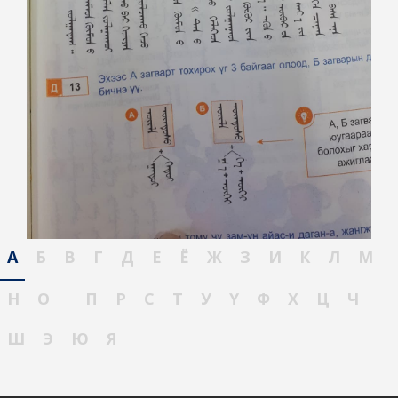
А
Б
В
Г
Д
Е
Ё
Ж
З
И
К
Л
М
Н
О
П
Р
С
Т
У
Ү
Ф
Х
Ц
Ч
Ш
Э
Ю
Я