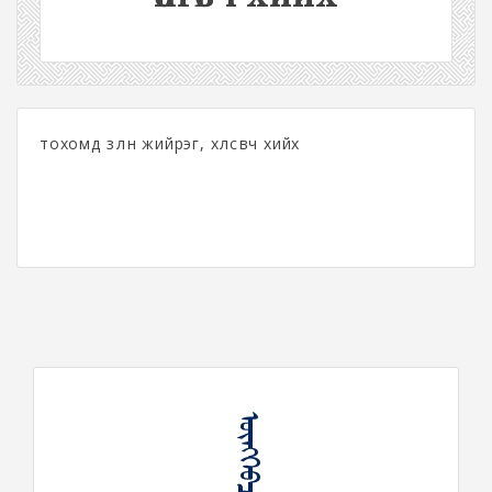
тохомд зөөлөн жийрэг, хөлсөвч хийх
ᠥᠩᠭᠡᠪᠴᠢ ᠬᠢᠬᠥ