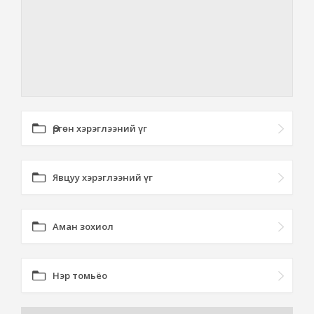
Өргөн хэрэглээний үг
Явцуу хэрэглээний үг
Аман зохиол
Нэр томьёо