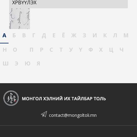
ХӨРВҮҮЛЭХ
А
Б
В
Г
Д
Е
Ё
Ж
З
И
К
Л
М
Н
О
П
Р
С
Т
У
Ү
Ф
Х
Ц
Ч
Ш
Э
Ю
Я
contact@mongoltoli.mn