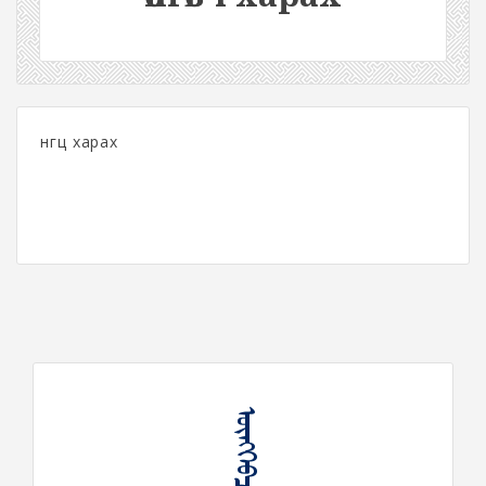
өнгөц харах