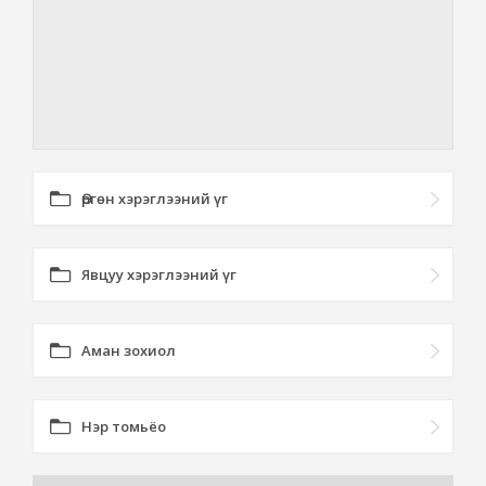
Өргөн хэрэглээний үг
Явцуу хэрэглээний үг
Аман зохиол
Нэр томьёо