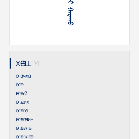
ᠥᠩᠭᠡᠪᠴᠢ ᠬᠠᠷᠠᠬᠤ
ХӨРШ
ҮГ
ӨНГӨВЧХӨН
ӨНГӨГ
:
ӨНГӨГҮЙ
ӨНГӨЖИХ
ӨНГӨЛГӨӨ
ӨНГӨЛГӨӨЧИН
ӨНГӨЛЗЛӨГ
ӨНГӨЛЗЛӨГӨӨ