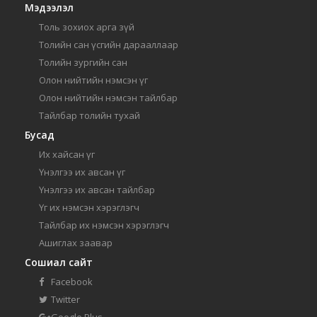
Мэдээлэл
Толь зохиох арга зүй
Толийн сан үсгийн дарааллаар
Толийн зургийн сан
Олон нийтийн нэмсэн үг
Олон нийтийн нэмсэн тайлбар
Тайлбар толийн тухай
Бусад
Их хайсан үг
Үнэлгээ их авсан үг
Үнэлгээ их авсан тайлбар
Үг их нэмсэн хэрэглэгч
Тайлбар их нэмсэн хэрэглэгч
Ашиглах заавар
Сошиал сайт
Facebook
Twitter
Google Plus