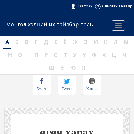
Нэвтрэх
Ашиглах заавар
Монгол хэлний их тайлбар толь
Menu
А
Б
В
Г
Д
Е
Ё
Ж
З
И
К
Л
М
Н
О
П
Р
С
Т
У
Ү
Ф
Х
Ц
Ч
Ш
Э
Ю
Я
Share
Tweet
Хэвлэх
өнгөвч харах