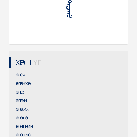
ХӨРШ
ҮГ
ӨНГӨВЧ
ӨНГӨВЧХӨН
ӨНГӨГ
:
ӨНГӨГҮЙ
ӨНГӨЖИХ
ӨНГӨЛГӨӨ
ӨНГӨЛГӨӨЧИН
ӨНГӨЛЗЛӨГ