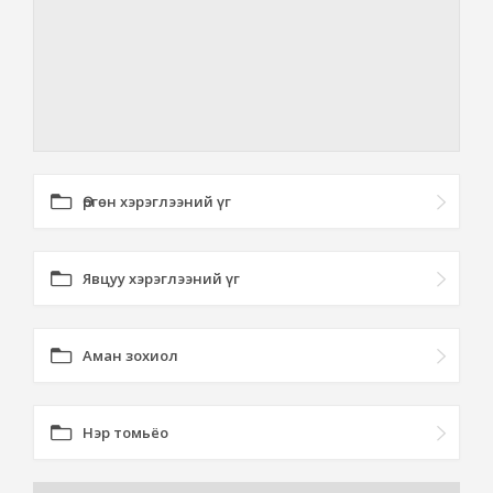
Өргөн хэрэглээний үг
Явцуу хэрэглээний үг
Аман зохиол
Нэр томьёо