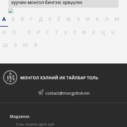
хуучин монгол бичгээс хөрвүүлэх
А
Б
В
Г
Д
Е
Ё
Ж
З
И
К
Л
М
Н
О
П
Р
С
Т
У
Ү
Ф
Х
Ц
Ч
Ш
Э
Ю
Я
contact@mongoltoli.mn
Мэдээлэл
Толь зохиох арга зүй