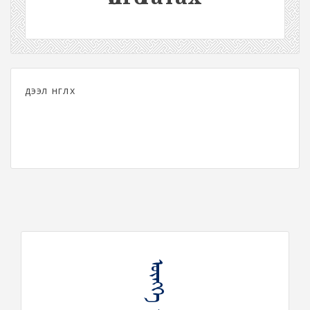
дээл өнгөлөх
ᠥᠩᠭᠡ ᠳᠠᠳᠠᠬᠤ