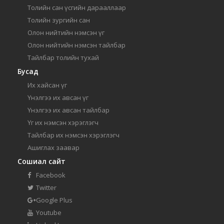
Толийн сан үсгийн дарааллаар
Толийн зургийн сан
Олон нийтийн нэмсэн үг
Олон нийтийн нэмсэн тайлбар
Тайлбар толийн тухай
Бусад
Их хайсан үг
Үнэлгээ их авсан үг
Үнэлгээ их авсан тайлбар
Үг их нэмсэн хэрэглэгч
Тайлбар их нэмсэн хэрэглэгч
Ашиглах заавар
Сошиал сайт
Facebook
Twitter
Google Plus
Youtube