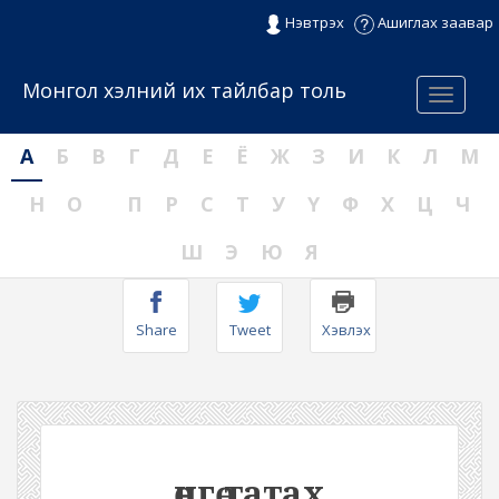
Нэвтрэх
Ашиглах заавар
Монгол хэлний их тайлбар толь
Menu
А
Б
В
Г
Д
Е
Ё
Ж
З
И
К
Л
М
Н
О
П
Р
С
Т
У
Ү
Ф
Х
Ц
Ч
Ш
Э
Ю
Я
Share
Tweet
Хэвлэх
өнгө татах