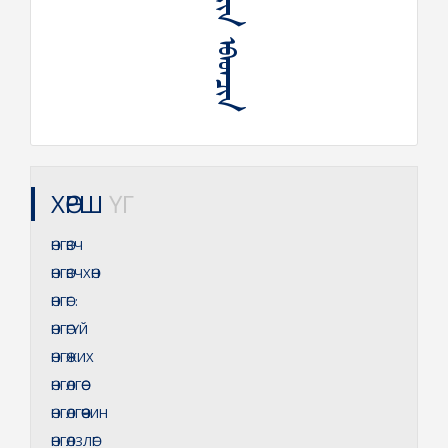
ᠥᠩᠭᠡ ᠶᠢᠨ ᠡᠪᠡᠳᠴᠢᠨ
ХӨРШ
ҮГ
ӨНГӨВЧ
ӨНГӨВЧХӨН
ӨНГӨГ
:
ӨНГӨГҮЙ
ӨНГӨЖИХ
ӨНГӨЛГӨӨ
ӨНГӨЛГӨӨЧИН
ӨНГӨЛЗЛӨГ