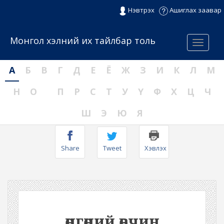
Нэвтрэх
Ашиглах заавар
Монгол хэлний их тайлбар толь
Menu
А
Б
В
Г
Д
Е
Ё
Ж
З
И
К
Л
М
Н
О
П
Р
С
Т
У
Ү
Ф
Х
Ц
Ч
Ш
Э
Ю
Я
Share
Tweet
Хэвлэх
өнгөний өвчин