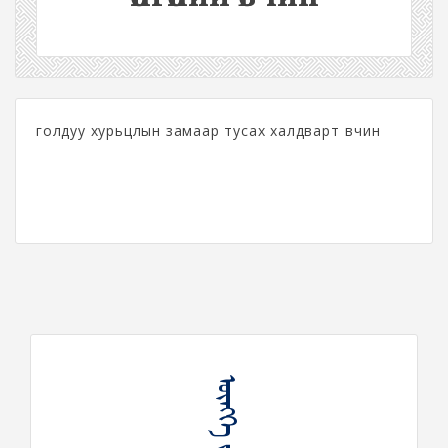
голдуу хурьцлын замаар тусах халдварт өвчин