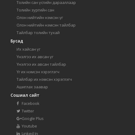
Толийн сан үсгийн дарааллаар
Толийн зургийн сан
Олон нийтийн нэмсэн үг
Олон нийтийн нэмсэн тайлбар
Тайлбар толийн тухай
Бусад
Их хайсан үг
Үнэлгээ их авсан үг
Үнэлгээ их авсан тайлбар
Үг их нэмсэн хэрэглэгч
Тайлбар их нэмсэн хэрэглэгч
Ашиглах заавар
Сошиал сайт
Facebook
Twitter
Google Plus
Youtube
Linked In