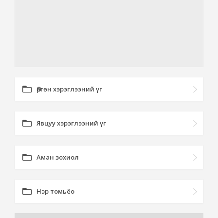
Өргөн хэрэглээний үг
Явцуу хэрэглээний үг
Аман зохиол
Нэр томьёо