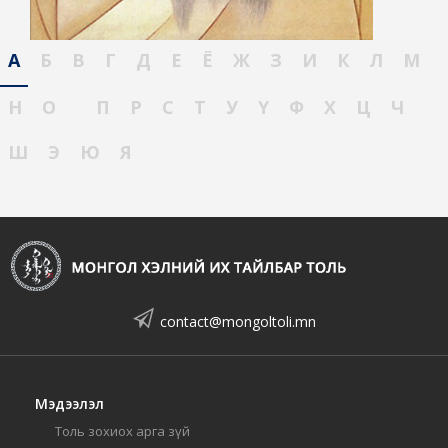
А
Б
В
Г
Д
Е
Ё
Ж
З
И
К
Л
М
Н
О
П
Р
С
Т
У
Ү
Ф
Х
Ц
Ч
Ш
Э
Ю
Я
contact@mongoltoli.mn
Мэдээлэл
Толь зохиох арга зүй