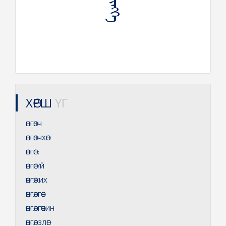
ХӨРШ
ҮГ
ӨНГӨВЧ
ӨНГӨВЧХӨН
ӨНГӨГ
:
ӨНГӨГҮЙ
ӨНГӨЖИХ
ӨНГӨЛГӨӨ
ӨНГӨЛГӨӨЧИН
ӨНГӨЛЗЛӨГ