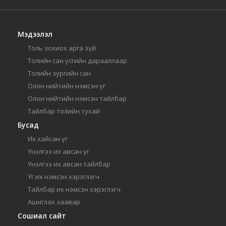
Мэдээлэл
Толь зохиох арга зүй
Толийн сан үсгийн дарааллаар
Толийн зургийн сан
Олон нийтийн нэмсэн үг
Олон нийтийн нэмсэн тайлбар
Тайлбар толийн тухай
Бусад
Их хайсан үг
Үнэлгээ их авсан үг
Үнэлгээ их авсан тайлбар
Үг их нэмсэн хэрэглэгч
Тайлбар их нэмсэн хэрэглэгч
Ашиглах заавар
Сошиал сайт