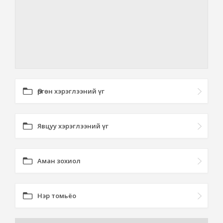
Өргөн хэрэглээний үг
Явцуу хэрэглээний үг
Аман зохиол
Нэр томьёо