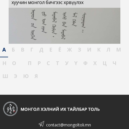
хуучин монгол бичгээс хөрвүүлэх
А
Б
В
Г
Д
Е
Ё
Ж
З
И
К
Л
М
Н
О
П
Р
С
Т
У
Ү
Ф
Х
Ц
Ч
Ш
Э
Ю
Я
contact@mongoltoli.mn