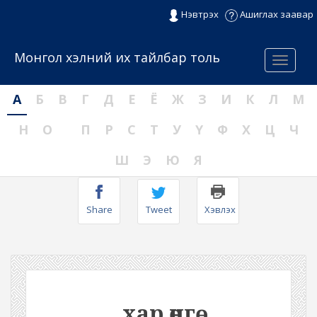
Нэвтрэх
Ашиглах заавар
Монгол хэлний их тайлбар толь
Menu
А
Б
В
Г
Д
Е
Ё
Ж
З
И
К
Л
М
Н
О
П
Р
С
Т
У
Ү
Ф
Х
Ц
Ч
Ш
Э
Ю
Я
Share
Tweet
Хэвлэх
хар өнгө