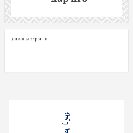
цагааны эсрэг өнгө
ᠬᠠᠷ᠎ᠠ ᠥᠩᠭᠡ