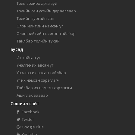
Толь зохиох арга зүй
Толийн сан үсгийн дарааллаар
Толийн зургийн сан
Олон нийтийн нэмсэн үг
Олон нийтийн нэмсэн тайлбар
Тайлбар толийн тухай
Бусад
Их хайсан үг
Үнэлгээ их авсан үг
Үнэлгээ их авсан тайлбар
Үг их нэмсэн хэрэглэгч
Тайлбар их нэмсэн хэрэглэгч
Ашиглах заавар
Сошиал сайт
Facebook
Twitter
Google Plus
Youtube