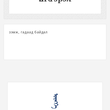
үзэмж, гадаад байдал
ᠥᠩᠭᠡ ᠭᠡᠷᠡᠯ