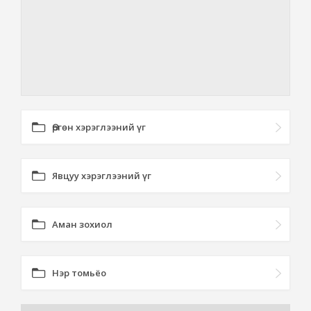
Өргөн хэрэглээний үг
Явцуу хэрэглээний үг
Аман зохиол
Нэр томьёо