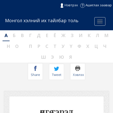
Нэвтрэх
Ашиглах заавар
Монгол хэлний их тайлбар толь
Menu
А
Б
В
Г
Д
Е
Ё
Ж
З
И
К
Л
М
Н
О
П
Р
С
Т
У
Ү
Ф
Х
Ц
Ч
Ш
Э
Ю
Я
Share
Tweet
Хэвлэх
өнгө гэрэл