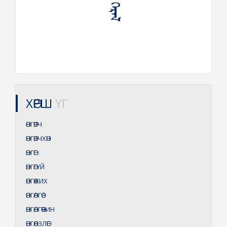
ХӨРШ
ҮГ
ӨНГӨВЧ
ӨНГӨВЧХӨН
ӨНГӨГ
:
ӨНГӨГҮЙ
ӨНГӨЖИХ
ӨНГӨЛГӨӨ
ӨНГӨЛГӨӨЧИН
ӨНГӨЛЗЛӨГ