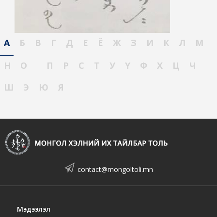
А
Б
В
Г
Д
Е
Ё
Ж
З
И
К
Л
М
Н
О
П
Р
С
Т
У
Ү
Ф
Х
Ц
Ч
Ш
Э
Ю
Я
contact@mongoltoli.mn
Мэдээлэл