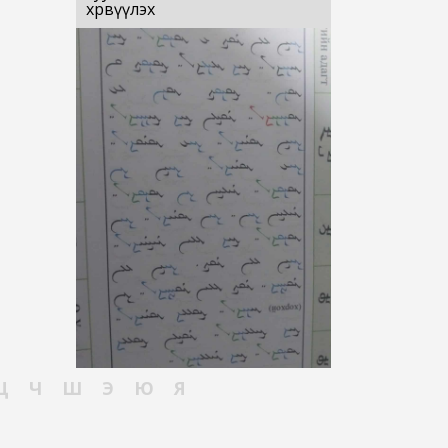
хөрвүүлэх
Ц
Ч
Ш
Э
Ю
Я