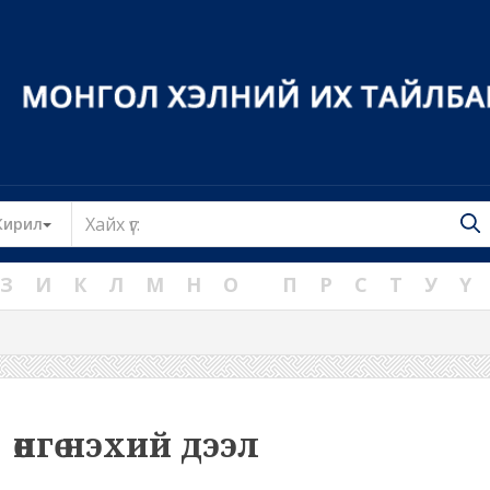
Toggle Dropdown
Кирил
З
И
К
Л
М
Н
О
П
Р
С
Т
У
Ү
өнгө нэхий дээл