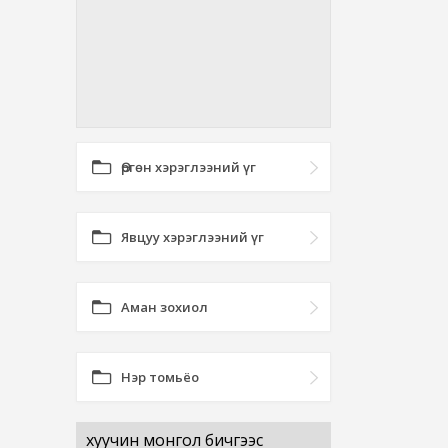
Өргөн хэрэглээний үг
Явцуу хэрэглээний үг
Аман зохиол
Нэр томьёо
хуучин монгол бичгээс