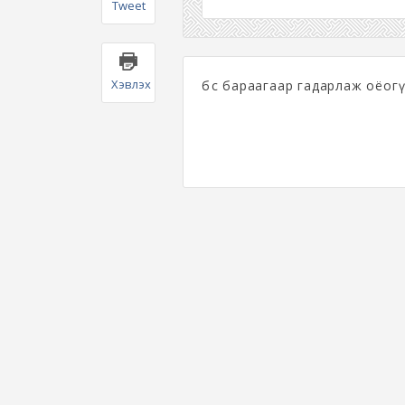
Tweet
Хэвлэх
бөс бараагаар гадарлаж оёогү