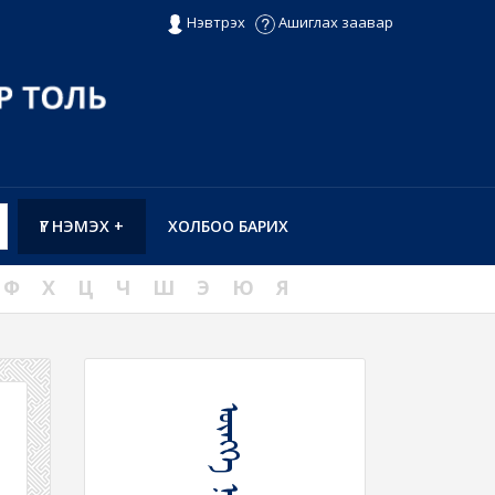
Нэвтрэх
Ашиглах заавар
ҮГ НЭМЭХ +
ХОЛБОО БАРИХ
Ф
Х
Ц
Ч
Ш
Э
Ю
Я