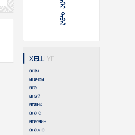
ᠥᠨᠭ᠍ᠭᠡ ᠨᠡᠬᠡᠢ ᠳᠡᠪᠡᠯ
ХӨРШ
ҮГ
ӨНГӨВЧ
ӨНГӨВЧХӨН
ӨНГӨГ
:
ӨНГӨГҮЙ
ӨНГӨЖИХ
ӨНГӨЛГӨӨ
ӨНГӨЛГӨӨЧИН
ӨНГӨЛЗЛӨГ