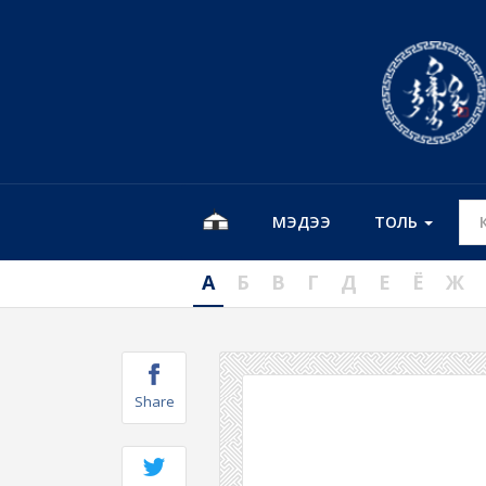
МЭДЭЭ
ТОЛЬ
А
Б
В
Г
Д
Е
Ё
Ж
Share