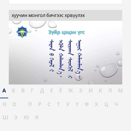
хуучин монгол бичгээс хөрвүүлэх
А
Б
В
Г
Д
Е
Ё
Ж
З
И
К
Л
М
Н
О
П
Р
С
Т
У
Ү
Ф
Х
Ц
Ч
Ш
Э
Ю
Я