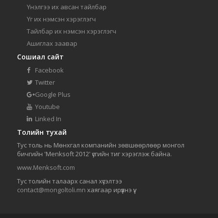
Үнэлгээ их авсан тайлбар
Үг их нэмсэн хэрэглэгч
Тайлбар их нэмсэн хэрэглэгч
Ашиглах заавар
Сошиал сайт
Facebook
Twitter
Google Plus
Youtube
Linked In
Толийн тухай
Тус толь нь Мөнхгал компанийн зөвшөөрлөөр монгол
бичгийн 'Menksoft 2012' үсгийн тиг хэрэглэж байна.
www.Menksoft.com
Тус толийн талаарх санал хүсэлтээ
contact@mongoltoli.mn
хаягаар ирүүлнэ үү.