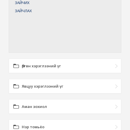
ЗАЙЧИХ
ЗАЙЧЛАХ
Өргөн хэрэглээний үг
Явцуу хэрэглээний үг
Аман зохиол
Нэр томьёо