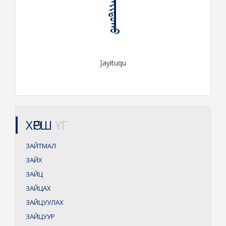
ᠵᠠᠶᠢᠲᠤᠬᠤ
ǰayituqu
ХӨРШ
ҮГ
ЗАЙТМАЛ
ЗАЙХ
ЗАЙЦ
ЗАЙЦАХ
ЗАЙЦУУЛАХ
ЗАЙЦУУР