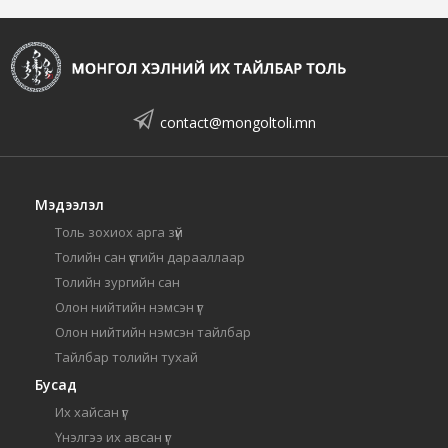
contact@mongoltoli.mn
Мэдээлэл
Толь зохиох арга зүй
Толийн сан үсгийн дарааллаар
Толийн зургийн сан
Олон нийтийн нэмсэн үг
Олон нийтийн нэмсэн тайлбар
Тайлбар толийн тухай
Бусад
Их хайсан үг
Үнэлгээ их авсан үг