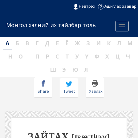
Нэвтрэх
Ашиглах заавар
Монгол хэлний их тайлбар толь
Menu
А
Б
В
Г
Д
Е
Ё
Ж
З
И
К
Л
М
Н
О
П
Р
С
Т
У
Ү
Ф
Х
Ц
Ч
Ш
Э
Ю
Я
Share
Tweet
Хэвлэх
ЗАЙТАХ
[ʦæːtʰəχ]