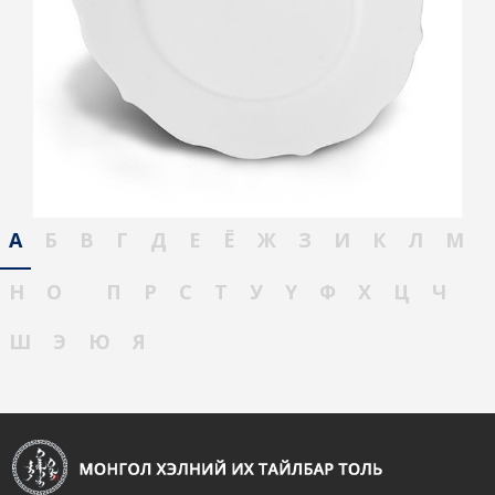
А
Б
В
Г
Д
Е
Ё
Ж
З
И
К
Л
М
Н
О
П
Р
С
Т
У
Ү
Ф
Х
Ц
Ч
Ш
Э
Ю
Я