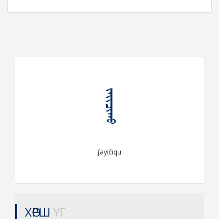
ᠵᠠᠶᠢᠴᠢᠬᠤ
ǰayičiqu
ХӨРШ
ҮГ