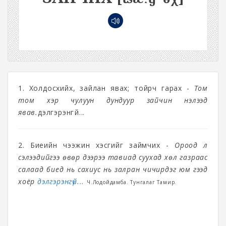
1. Холдосхийх, зайлан явах; тойрч гарах -
Том
том үхэр чулуун дундуур зайчин нэлээд
явав.
дэлгэрэнгүй...
2. Биеийн чээжин хэсгийг займчих -
Ороод л
сэлээдийгээ өвөр дээрээ тавиад суухад хөл газраас
салаад биед нь сахиус нь залран чичирдэг юм гээд
хоёр
дэлгэрэнгүй...
Ч.Лодойдамба. Тунгалаг Тамир.