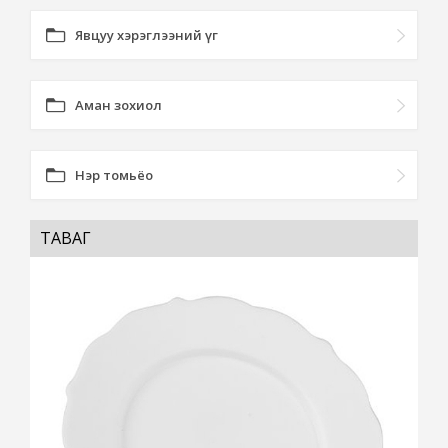
Явцуу хэрэглээний үг
Аман зохиол
Нэр томьёо
ТАВАГ