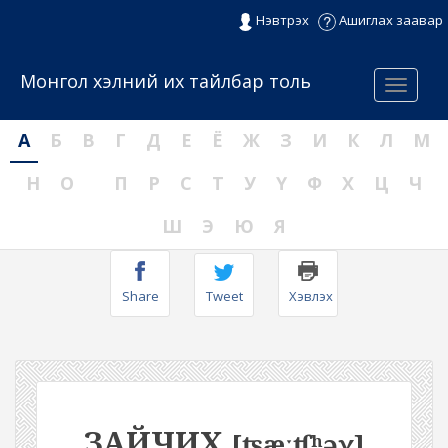
Нэвтрэх
Ашиглах заавар
Монгол хэлний их тайлбар толь
Menu
А
Б
В
Г
Д
Е
Ё
Ж
З
И
К
Л
М
Н
О
П
Р
С
Т
У
Ү
Ф
Х
Ц
Ч
Ш
Э
Ю
Я
Share
Tweet
Хэвлэх
ЗАЙЧИХ
[ʦæːʧʰəχ]