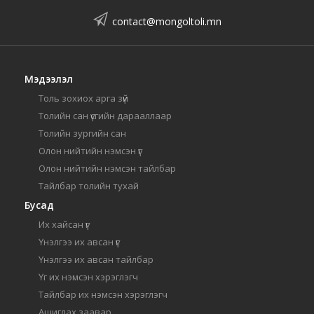
contact@mongoltoli.mn
Мэдээлэл
Толь зохиох арга зүй
Толийн сан үсгийн дарааллаар
Толийн зургийн сан
Олон нийтийн нэмсэн үг
Олон нийтийн нэмсэн тайлбар
Тайлбар толийн тухай
Бусад
Их хайсан үг
Үнэлгээ их авсан үг
Үнэлгээ их авсан тайлбар
Үг их нэмсэн хэрэглэгч
Тайлбар их нэмсэн хэрэглэгч
Ашиглах заавар