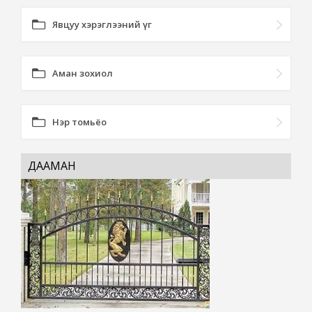
Явцуу хэрэглээний үг
Аман зохиол
Нэр томьёо
ДААМАН