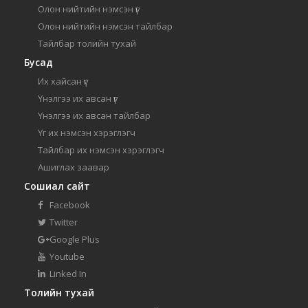
Олон нийтийн нэмсэн үг
Олон нийтийн нэмсэн тайлбар
Тайлбар толийн тухай
Бусад
Их хайсан үг
Үнэлгээ их авсан үг
Үнэлгээ их авсан тайлбар
Үг их нэмсэн хэрэглэгч
Тайлбар их нэмсэн хэрэглэгч
Ашиглах заавар
Сошиал сайт
Facebook
Twitter
Google Plus
Youtube
Linked In
Толийн тухай