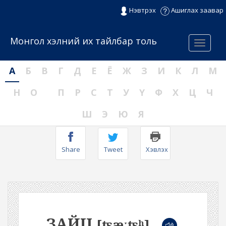
Нэвтрэх
Ашиглах заавар
Монгол хэлний их тайлбар толь
Menu
А
Б
В
Г
Д
Е
Ё
Ж
З
И
К
Л
М
Н
О
П
Р
С
Т
У
Ү
Ф
Х
Ц
Ч
Ш
Э
Ю
Я
Share
Tweet
Хэвлэх
ЗАЙЦ
[ʦæːʦʰ]