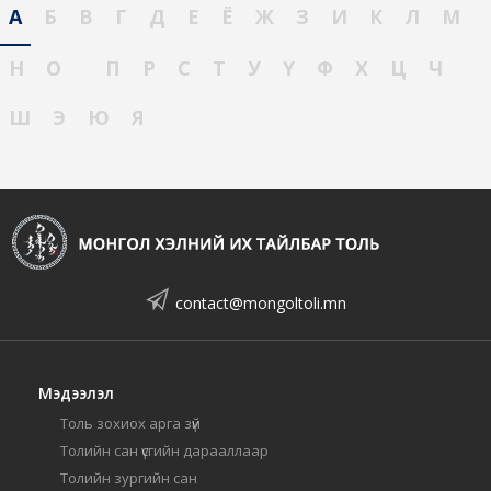
А
Б
В
Г
Д
Е
Ё
Ж
З
И
К
Л
М
Н
О
П
Р
С
Т
У
Ү
Ф
Х
Ц
Ч
Ш
Э
Ю
Я
contact@mongoltoli.mn
Мэдээлэл
Толь зохиох арга зүй
Толийн сан үсгийн дарааллаар
Толийн зургийн сан