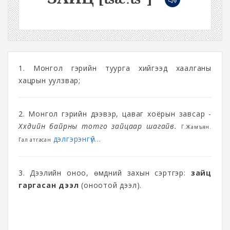
1. Монгол гэрийн туурга хийгээд хаалганы
хацрын уулзвар;
2. Монгол гэрийн дээвэр, цаваг хоёрын завсар -
Хүүхдийн байрны тотго зайцаар шагайв.
Г.Жамъян.
дэлгэрэнгүй...
Гал атгасан
3. Дээлийн оноо, өмдний захын сэртгэр:
зайц
гаргасан дээл
(оноотой дээл).