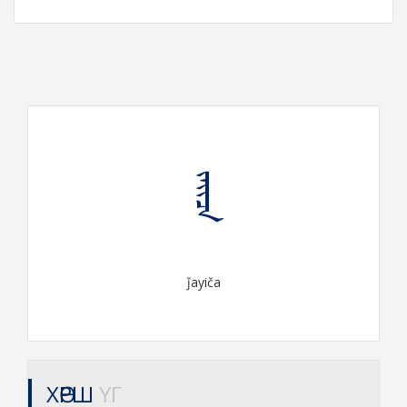
ᠵᠠᠶᠢᠴᠠ
ǰayiča
ХӨРШ
ҮГ