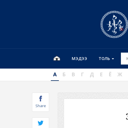
МЭДЭЭ
ТОЛЬ
А
Б
В
Г
Д
Е
Ё
Ж
Share