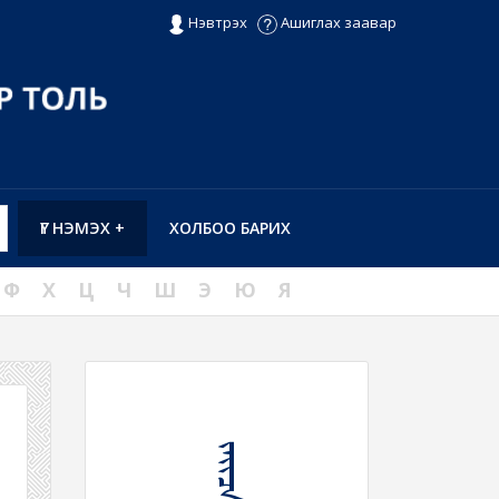
Нэвтрэх
Ашиглах заавар
ҮГ НЭМЭХ +
ХОЛБОО БАРИХ
Ф
Х
Ц
Ч
Ш
Э
Ю
Я
ᠵᠠᠶᠢᠴᠠ