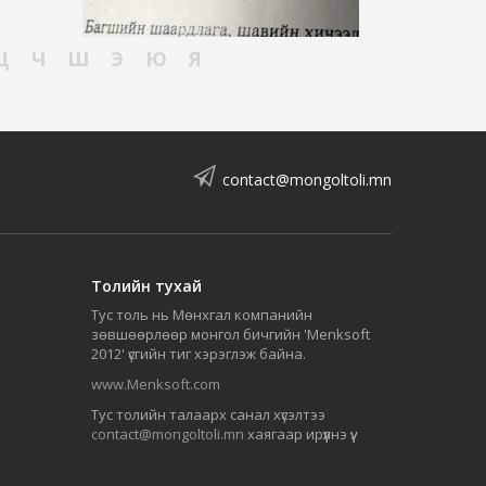
Ц
Ч
Ш
Э
Ю
Я
contact@mongoltoli.mn
Толийн тухай
Тус толь нь Мөнхгал компанийн
зөвшөөрлөөр монгол бичгийн 'Menksoft
2012' үсгийн тиг хэрэглэж байна.
www.Menksoft.com
Тус толийн талаарх санал хүсэлтээ
contact@mongoltoli.mn
хаягаар ирүүлнэ үү.