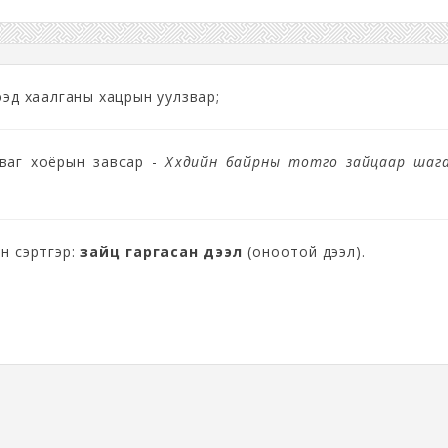
ээд хаалганы хацрын уулзвар;
аваг хоёрын завсар -
Хүүхдийн байрны тотго зайцаар шаг
н сэртгэр:
зайц гаргасан дээл
(оноотой дээл).