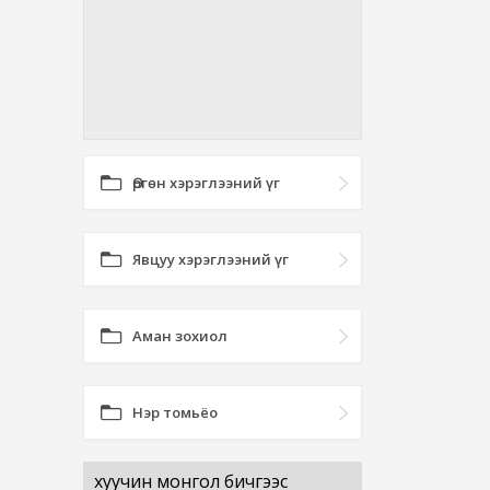
Өргөн хэрэглээний үг
Явцуу хэрэглээний үг
Аман зохиол
Нэр томьёо
хуучин монгол бичгээс