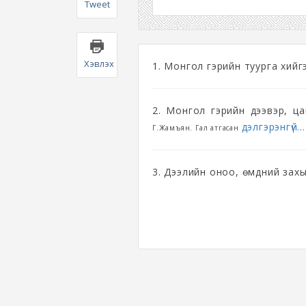
Tweet
Хэвлэх
1. Монгол гэрийн туурга хийг
2. Монгол гэрийн дээвэр, ц
дэлгэрэнгүй...
Г.Жамъян. Гал атгасан
3. Дээлийн оноо, өмдний захы