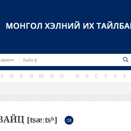
Toggle Dropdown
Кирил
З
И
К
Л
М
Н
О
П
Р
С
Т
У
Ү
ЗАЙЦ
[ʦæːʦʰ]