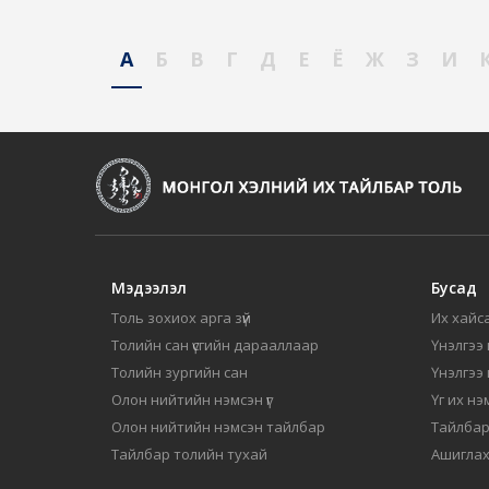
А
Б
В
Г
Д
Е
Ё
Ж
З
И
Мэдээлэл
Бусад
Толь зохиох арга зүй
Их хайса
Толийн сан үсгийн дарааллаар
Үнэлгээ 
Толийн зургийн сан
Үнэлгээ
Олон нийтийн нэмсэн үг
Үг их нэ
Олон нийтийн нэмсэн тайлбар
Тайлбар
Тайлбар толийн тухай
Ашиглах