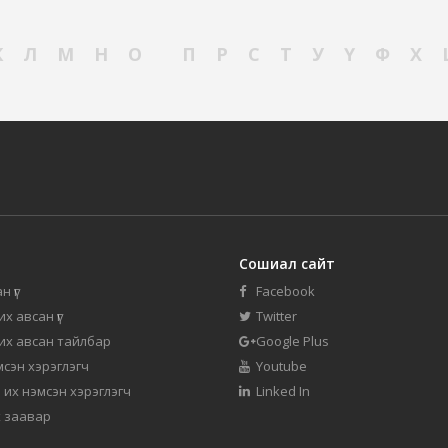
К
Л
М
Н
О
П
Р
С
Т
У
Ү
Ф
Х
Сошиал сайт
н үг
Facebook
их авсан үг
Twitter
 их авсан тайлбар
Google Plus
мсэн хэрэглэгч
Youtube
 их нэмсэн хэрэглэгч
Linked In
 заавар