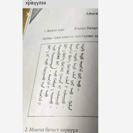
хөрвүүлэх