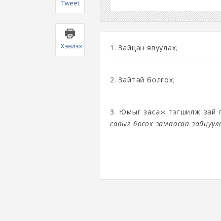
Tweet
Хэвлэх
1. Зайцан явуулах;
2. Зайтай болгох;
3. Юмыг засаж тэгшилж зай 
савыг босох замаасаа зайцуул