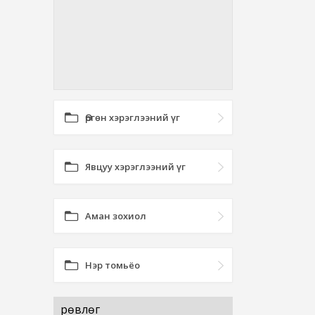
Өргөн хэрэглээний үг
Явцуу хэрэглээний үг
Аман зохиол
Нэр томьёо
Өрөвлөг