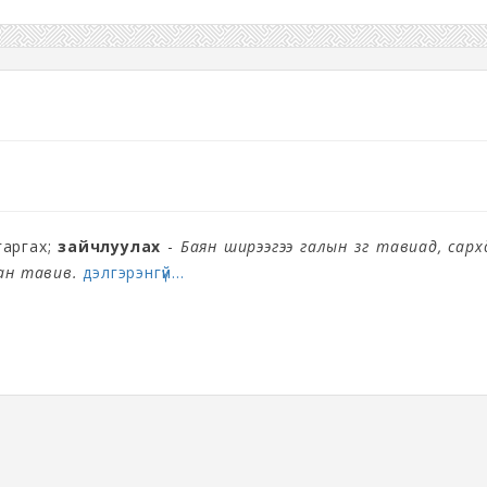
гаргах;
зайчлуулах
-
Баян ширээгээ галын зүг тавиад, сар
ан тавив.
дэлгэрэнгүй...