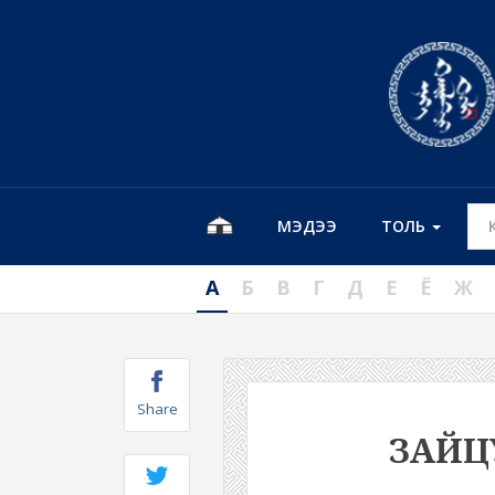
МЭДЭЭ
ТОЛЬ
А
Б
В
Г
Д
Е
Ё
Ж
Share
ЗАЙЦ