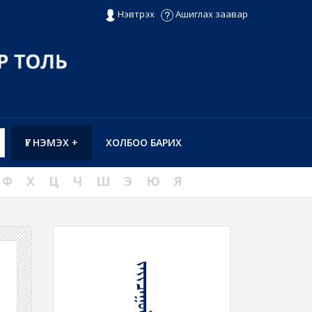
Нэвтрэх
Ашиглах заавар
ҮГ НЭМЭХ +
ХОЛБОО БАРИХ
Ф
Х
Ц
Ч
Ш
Э
Ю
Я
ᠵᠠᠶᠢᠴᠠᠭᠤᠯᠬᠤ