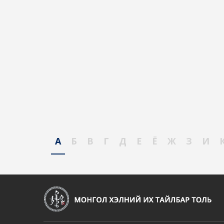
А
Б
В
Г
Д
Е
Ё
Ж
З
И