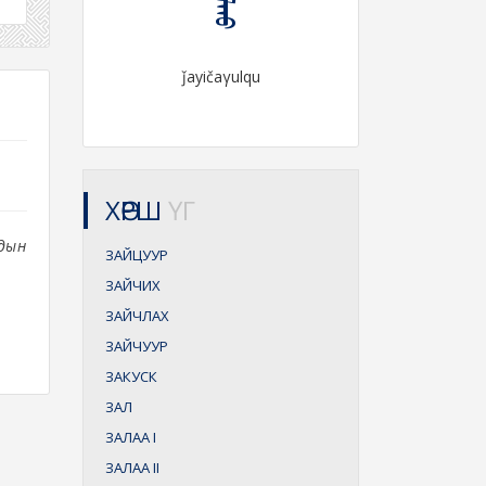
ǰayičaγulqu
ХӨРШ
ҮГ
хдын
ЗАЙЦУУР
ЗАЙЧИХ
ЗАЙЧЛАХ
ЗАЙЧУУР
ЗАКУСК
ЗАЛ
ЗАЛАА
I
ЗАЛАА
II