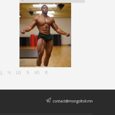
Ц
Ч
Ш
Э
Ю
Я
contact@mongoltoli.mn