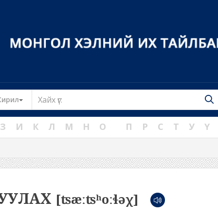
Toggle Dropdown
Кирил
З
И
К
Л
М
Н
О
П
Р
С
Т
У
Ү
УУЛАХ
[ʦæːʦʰoːɬəχ]