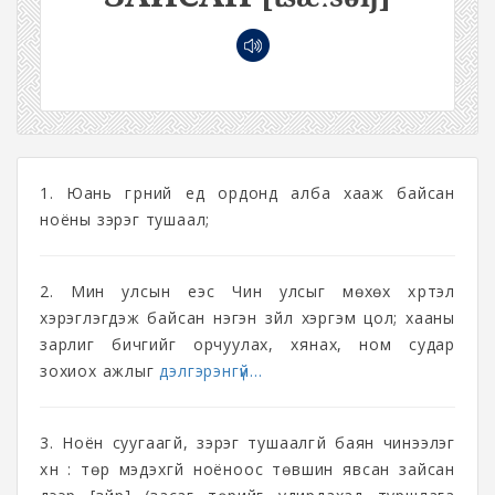
1. Юань гүрний үед ордонд алба хааж байсан
ноёны зэрэг тушаал;
2. Мин улсын үеэс Чин улсыг мөхөх хүртэл
хэрэглэгдэж байсан нэгэн зүйл хэргэм цол; хааны
зарлиг бичгийг орчуулах, хянах, ном судар
зохиох ажлыг
дэлгэрэнгүй...
3. Ноён суугаагүй, зэрэг тушаалгүй баян чинээлэг
хүн : төр мэдэхгүй ноёноос төвшин явсан зайсан