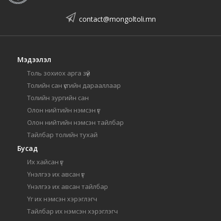
contact@mongoltoli.mn
Мэдээлэл
Толь зохиох арга зүй
Толийн сан үсгийн дарааллаар
Толийн зургийн сан
Олон нийтийн нэмсэн үг
Олон нийтийн нэмсэн тайлбар
Тайлбар толийн тухай
Бусад
Их хайсан үг
Үнэлгээ их авсан үг
Үнэлгээ их авсан тайлбар
Үг их нэмсэн хэрэглэгч
Тайлбар их нэмсэн хэрэглэгч