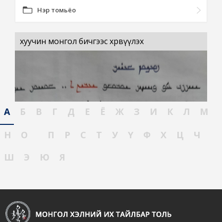
Нэр томьёо
хуучин монгол бичгээс хөрвүүлэх
А
Б
В
Г
Д
Е
Ё
Ж
З
И
К
Л
М
Н
О
П
Р
С
Т
У
Ү
Ф
Х
Ц
Ч
Ш
Э
Ю
Я