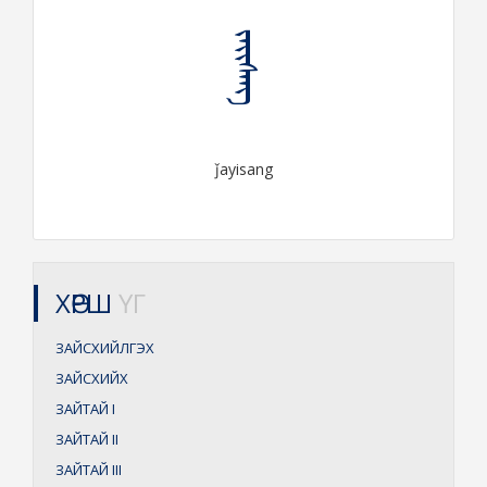
ᠵᠠᠶᠢᠰᠠᠩ
ǰayisang
ХӨРШ
ҮГ
ЗАЙСХИЙЛГЭХ
ЗАЙСХИЙХ
ЗАЙТАЙ
I
ЗАЙТАЙ
II
ЗАЙТАЙ
III