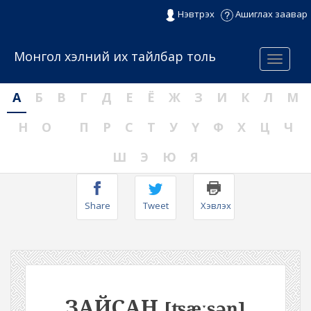
Нэвтрэх
Ашиглах заавар
Монгол хэлний их тайлбар толь
Menu
А
Б
В
Г
Д
Е
Ё
Ж
З
И
К
Л
М
Н
О
П
Р
С
Т
У
Ү
Ф
Х
Ц
Ч
Ш
Э
Ю
Я
Share
Tweet
Хэвлэх
ЗАЙСАН
[ʦæːsəŋ]