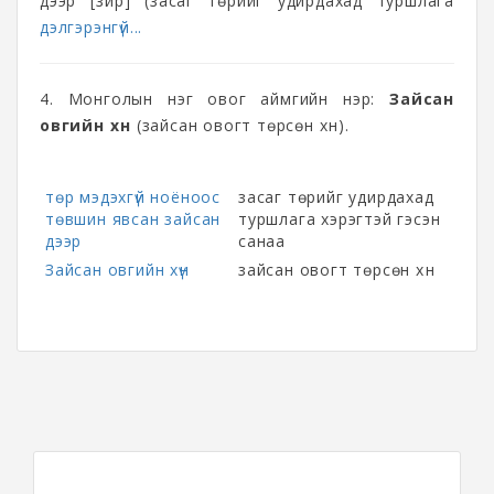
дээр [зүйр] (засаг төрийг удирдахад туршлага
дэлгэрэнгүй...
4. Монголын нэг овог аймгийн нэр:
Зайсан
овгийн хүн
(зайсан овогт төрсөн хүн).
төр мэдэхгүй ноёноос
засаг төрийг удирдахад
төвшин явсан зайсан
туршлага хэрэгтэй гэсэн
дээр
санаа
Зайсан овгийн хүн
зайсан овогт төрсөн хүн