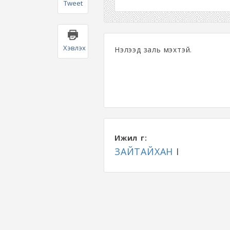
Tweet
Хэвлэх
Нэлээд заль мэхтэй.
Ижил үг:
ЗАЙТАЙХАН
I