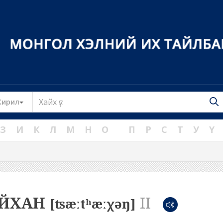
Toggle Dropdown
Кирил
З
И
К
Л
М
Н
О
П
Р
С
Т
У
Ү
АЙХАН
II
[ʦæːtʰæːχəŋ]