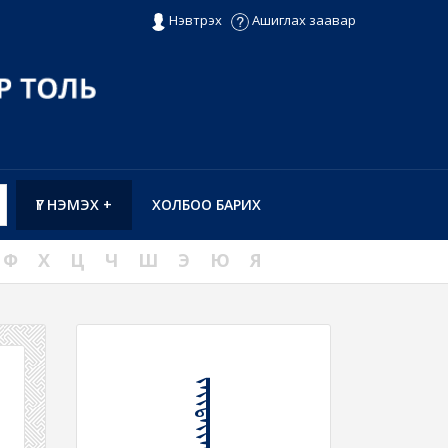
Нэвтрэх
Ашиглах заавар
ҮГ НЭМЭХ +
ХОЛБОО БАРИХ
Ф
Х
Ц
Ч
Ш
Э
Ю
Я
ᠵᠠᠶᠢᠲᠠᠶᠢᠬᠠᠨ