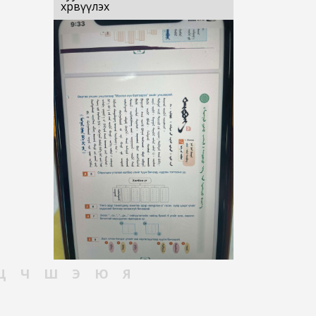
хөрвүүлэх
Ц
Ч
Ш
Э
Ю
Я