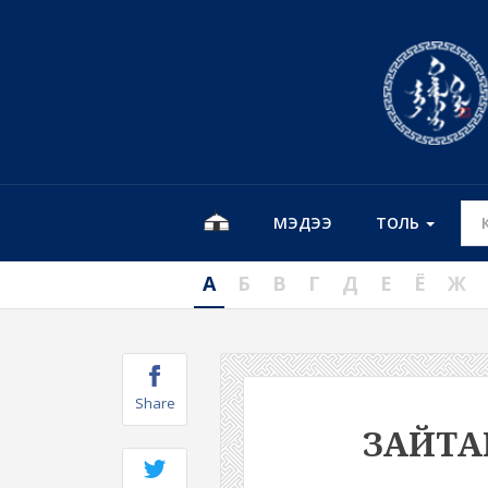
МЭДЭЭ
ТОЛЬ
А
Б
В
Г
Д
Е
Ё
Ж
Share
ЗАЙТ