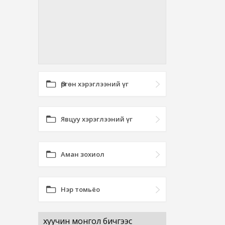
Өргөн хэрэглээний үг
Явцуу хэрэглээний үг
Аман зохиол
Нэр томьёо
хуучин монгол бичгээс