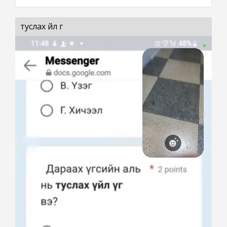
туслах үйл үг