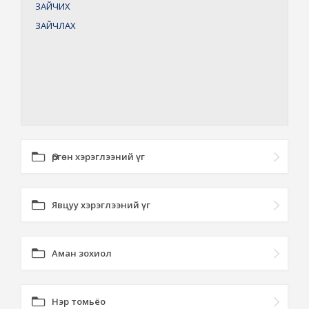
ЗАЙЧИХ
ЗАЙЧЛАХ
Өргөн хэрэглээний үг
Явцуу хэрэглээний үг
Аман зохиол
Нэр томьёо