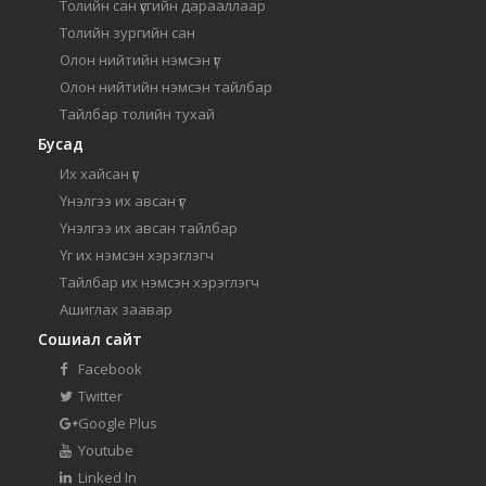
Толийн сан үсгийн дарааллаар
Толийн зургийн сан
Олон нийтийн нэмсэн үг
Олон нийтийн нэмсэн тайлбар
Тайлбар толийн тухай
Бусад
Их хайсан үг
Үнэлгээ их авсан үг
Үнэлгээ их авсан тайлбар
Үг их нэмсэн хэрэглэгч
Тайлбар их нэмсэн хэрэглэгч
Ашиглах заавар
Сошиал сайт
Facebook
Twitter
Google Plus
Youtube
Linked In