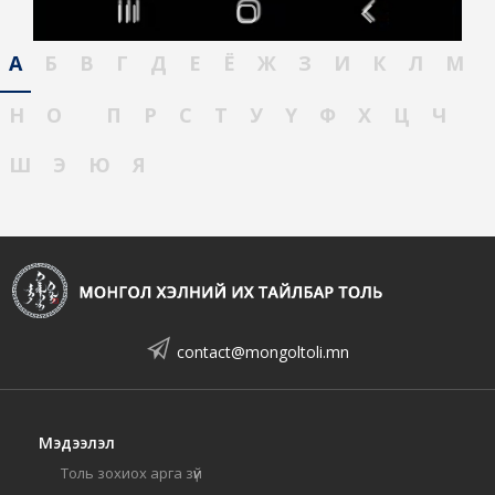
А
Б
В
Г
Д
Е
Ё
Ж
З
И
К
Л
М
Н
О
П
Р
С
Т
У
Ү
Ф
Х
Ц
Ч
Ш
Э
Ю
Я
contact@mongoltoli.mn
Мэдээлэл
Толь зохиох арга зүй