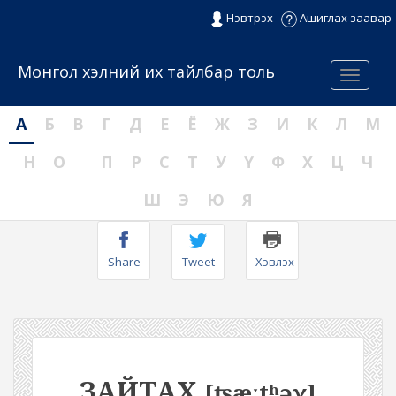
Нэвтрэх
Ашиглах заавар
Монгол хэлний их тайлбар толь
Menu
А
Б
В
Г
Д
Е
Ё
Ж
З
И
К
Л
М
Н
О
П
Р
С
Т
У
Ү
Ф
Х
Ц
Ч
Ш
Э
Ю
Я
Share
Tweet
Хэвлэх
ЗАЙТАХ
[ʦæːtʰəχ]