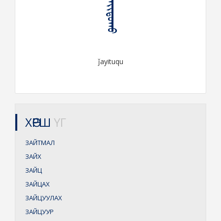
ᠵᠠᠶᠢᠲᠤᠬᠤ
ǰayituqu
ХӨРШ
ҮГ
ЗАЙТМАЛ
ЗАЙХ
ЗАЙЦ
ЗАЙЦАХ
ЗАЙЦУУЛАХ
ЗАЙЦУУР