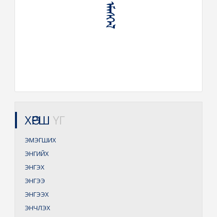
ᠡᠮᠡᠰᠬᠡᠯ
ХӨРШ
ҮГ
ЭМЭГШИХ
ЭНГИЙХ
ЭНГЭХ
ЭНГЭЭ
ЭНГЭЭХ
ЭНЧЛЭХ