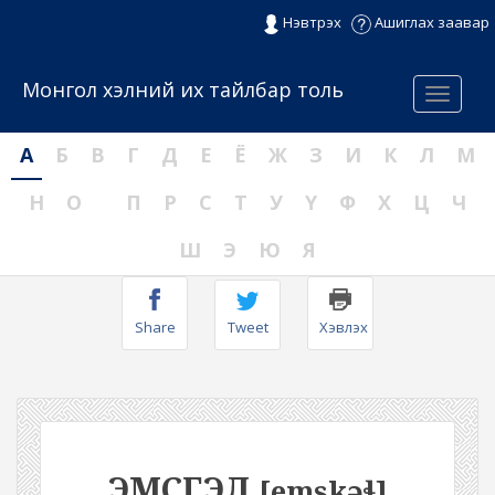
Нэвтрэх
Ашиглах заавар
Монгол хэлний их тайлбар толь
Menu
А
Б
В
Г
Д
Е
Ё
Ж
З
И
К
Л
М
Н
О
П
Р
С
Т
У
Ү
Ф
Х
Ц
Ч
Ш
Э
Ю
Я
Share
Tweet
Хэвлэх
ЭМСГЭЛ
[emskəɬ]