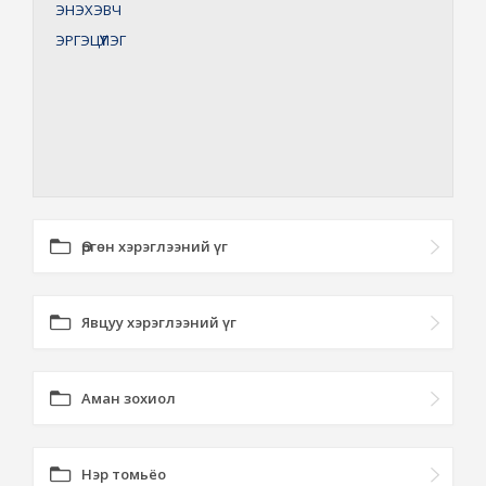
ЭНЭХЭВЧ
ЭРГЭЦҮҮЛЭГ
Өргөн хэрэглээний үг
Явцуу хэрэглээний үг
Аман зохиол
Нэр томьёо