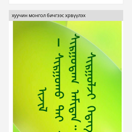
хуучин монгол бичгээс хөрвүүлэх