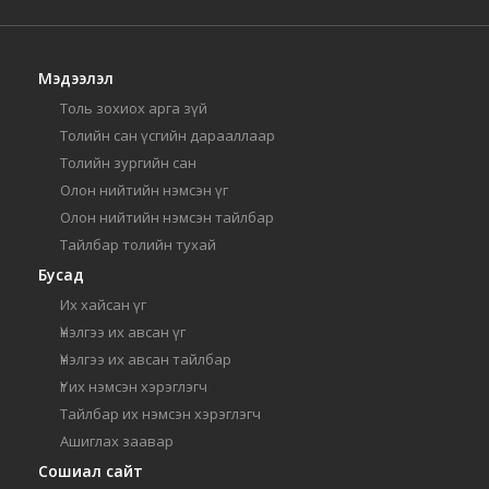
Мэдээлэл
Толь зохиох арга зүй
Толийн сан үсгийн дарааллаар
Толийн зургийн сан
Олон нийтийн нэмсэн үг
Олон нийтийн нэмсэн тайлбар
Тайлбар толийн тухай
Бусад
Их хайсан үг
Үнэлгээ их авсан үг
Үнэлгээ их авсан тайлбар
Үг их нэмсэн хэрэглэгч
Тайлбар их нэмсэн хэрэглэгч
Ашиглах заавар
Сошиал сайт