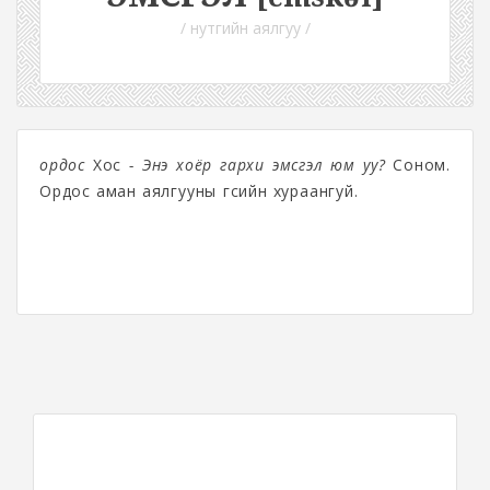
/ нутгийн аялгуу /
ордос
Хос
- Энэ хоёр гархи эмсгэл юм уу?
Соном.
Ордос аман аялгууны үгсийн хураангуй.