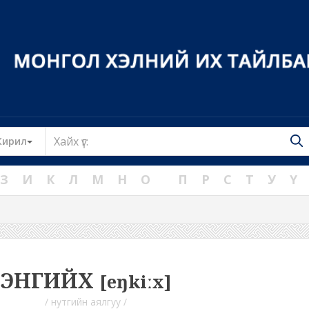
Toggle Dropdown
Кирил
З
И
К
Л
М
Н
О
П
Р
С
Т
У
Ү
ЭНГИЙХ
[eŋkiːx]
/ нутгийн аялгуу /