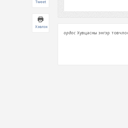
Tweet
Хэвлэх
ордос
Хувцасны энгэр товчлоо