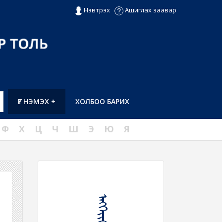
Нэвтрэх
Ашиглах заавар
ҮГ НЭМЭХ +
ХОЛБОО БАРИХ
Ф
Х
Ц
Ч
Ш
Э
Ю
Я
ᠡᠩᠭᠡᠶᠢᠬᠦ