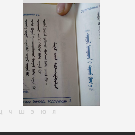
Ц
Ч
Ш
Э
Ю
Я