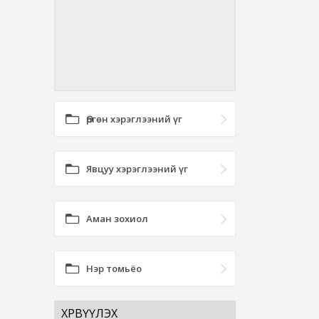
Өргөн хэрэглээний үг
Явцуу хэрэглээний үг
Аман зохиол
Нэр томьёо
ХӨРВҮҮЛЭХ