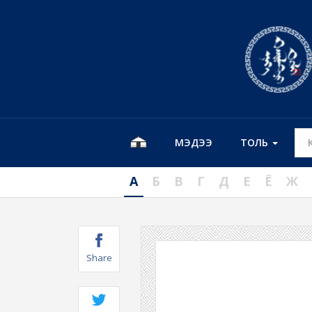
МЭДЭЭ
ТОЛЬ
А
Б
В
Г
Д
Е
Ё
Ж
Share