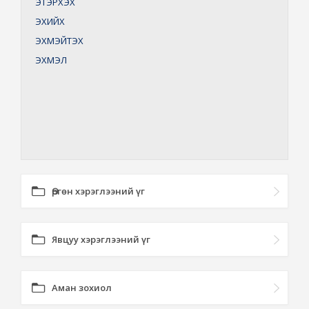
ЭТЭРХЭХ
ЭХИЙХ
ЭХМЭЙТЭХ
ЭХМЭЛ
Өргөн хэрэглээний үг
Явцуу хэрэглээний үг
Аман зохиол