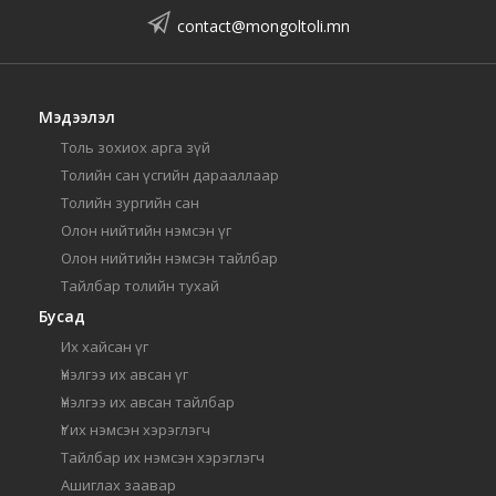
contact@mongoltoli.mn
Мэдээлэл
Толь зохиох арга зүй
Толийн сан үсгийн дарааллаар
Толийн зургийн сан
Олон нийтийн нэмсэн үг
Олон нийтийн нэмсэн тайлбар
Тайлбар толийн тухай
Бусад
Их хайсан үг
Үнэлгээ их авсан үг
Үнэлгээ их авсан тайлбар
Үг их нэмсэн хэрэглэгч
Тайлбар их нэмсэн хэрэглэгч
Ашиглах заавар