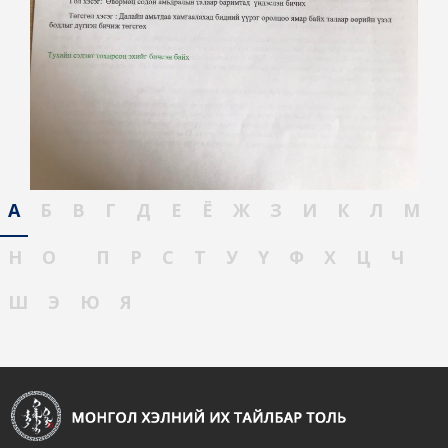
А
Б
В
Г
Д
Е
Ё
Ж
З
И
К
Л
М
Н
О
П
Р
С
Т
У
Ү
Ф
Х
Ц
Ч
Ш
Э
Ю
Я