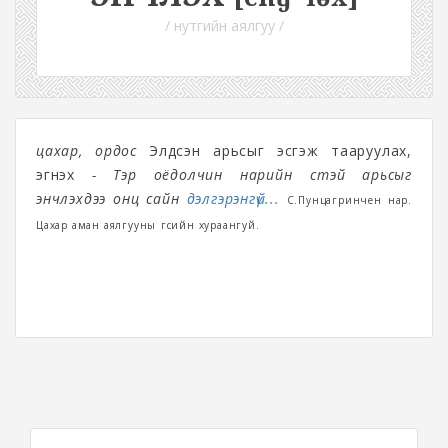
/ нутгийн аялгуу /
цахар, ордос
Элдсэн арьсыг эсгэж тааруулах,
эгнэх
- Тэр оёдолчин нарийн үстэй арьсыг
энчлэхдээ онц сайн
дэлгэрэнгүй...
С.Пунцагринчен нар.
Цахар аман аялгууны үгсийн хураангуй.