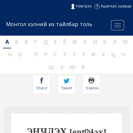
Нэвтрэх
Ашиглах заавар
Монгол хэлний их тайлбар толь
Menu
А
Б
В
Г
Д
Е
Ё
Ж
З
И
К
Л
М
Н
О
П
Р
С
Т
У
Ү
Ф
Х
Ц
Ч
Ш
Э
Ю
Я
Share
Tweet
Хэвлэх
ЭНЧЛЭХ
[enʧʰɬəx]