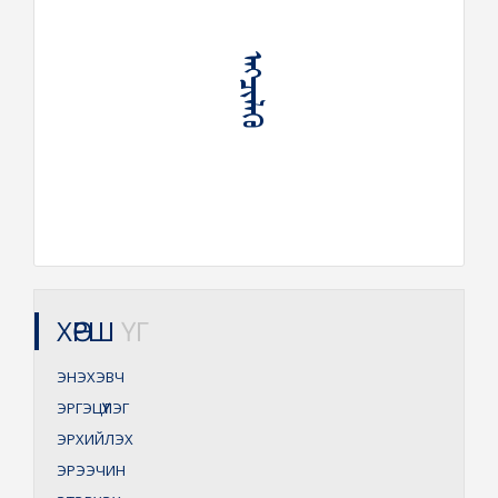
ᠡᠩᠴᠢᠯᠡᠬᠦ
ХӨРШ
ҮГ
ЭНЭХЭВЧ
ЭРГЭЦҮҮЛЭГ
ЭРХИЙЛЭХ
ЭРЭЭЧИН