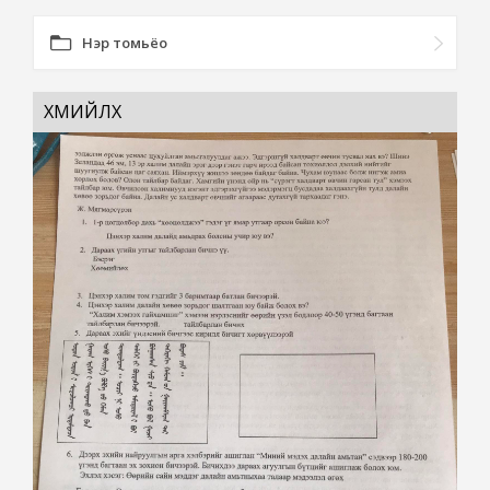
Нэр томьёо
ХӨӨМИЙЛӨХ