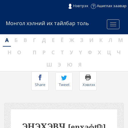
Нэвтрэх
Ашиглах заавар
Монгол хэлний их тайлбар толь
Menu
А
Б
В
Г
Д
Е
Ё
Ж
З
И
К
Л
М
Н
О
П
Р
С
Т
У
Ү
Ф
Х
Ц
Ч
Ш
Э
Ю
Я
Share
Tweet
Хэвлэх
ЭНЭХЭВЧ
[enxəɸʧʰ]