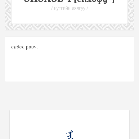
/ нутгийн аялгуу /
ордос
Өрөвч
.