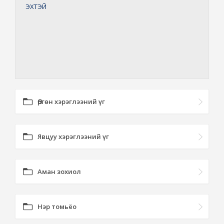
ЭХТЭЙ
Өргөн хэрэглээний үг
Явцуу хэрэглээний үг
Аман зохиол
Нэр томьёо