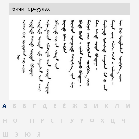
бичиг орчуулах
А
Б
В
Г
Д
Е
Ё
Ж
З
И
К
Л
М
Н
О
П
Р
С
Т
У
Ү
Ф
Х
Ц
Ч
Ш
Э
Ю
Я