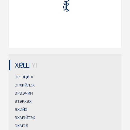
ᠡᠨᠢᠬᠡᠪᠴᠢ
ХӨРШ
ҮГ
ЭРГЭЦҮҮЛЭГ
ЭРХИЙЛЭХ
ЭРЭЭЧИН
ЭТЭРХЭХ
ЭХИЙХ
ЭХМЭЙТЭХ
ЭХМЭЛ