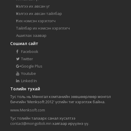
Үнэлгээ их авсан үг
Үнэлгээ их авсан тайлбар
Үг их нэмсэн хэрэглэгч
Тайлбар их нэмсэн хэрэглэгч
Ашиглах заавар
Сошиал сайт
Facebook
Twitter
Google Plus
Youtube
Linked In
Толийн тухай
Тус толь нь Мөнхгал компанийн зөвшөөрлөөр монгол
бичгийн 'Menksoft 2012' үсгийн тиг хэрэглэж байна.
www.Menksoft.com
Тус толийн талаарх санал хүсэлтээ
contact@mongoltoli.mn
хаягаар ирүүлнэ үү.