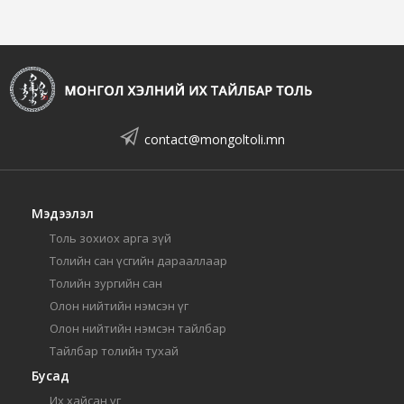
contact@mongoltoli.mn
Мэдээлэл
Толь зохиох арга зүй
Толийн сан үсгийн дарааллаар
Толийн зургийн сан
Олон нийтийн нэмсэн үг
Олон нийтийн нэмсэн тайлбар
Тайлбар толийн тухай
Бусад
Их хайсан үг