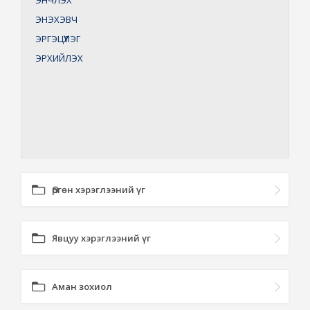
ЭНЧЛЭХ
ЭНЭХЭВЧ
ЭРГЭЦҮҮЛЭГ
ЭРХИЙЛЭХ
Өргөн хэрэглээний үг
Явцуу хэрэглээний үг
Аман зохиол