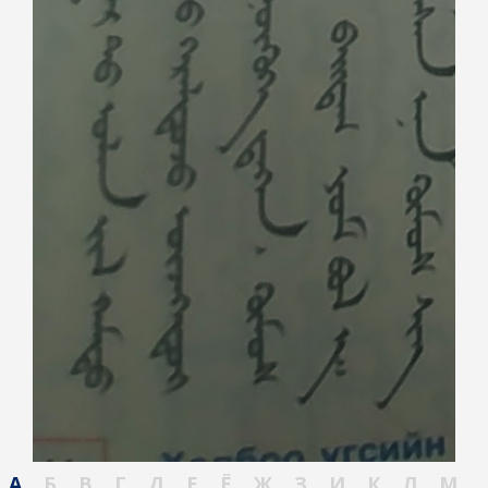
А
Б
В
Г
Д
Е
Ё
Ж
З
И
К
Л
М