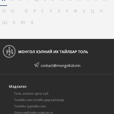
Н
О
П
Р
С
Т
У
Ү
Ф
Х
Ц
Ч
Ш
Э
Ю
Я
contact@mongoltoli.mn
Мэдээлэл
Толь зохиох арга зүй
Толийн сан үсгийн дарааллаар
Толийн зургийн сан
Олон нийтийн нэмсэн үг