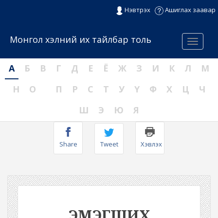
Нэвтрэх
Ашиглах заавар
Монгол хэлний их тайлбар толь
Menu
А
Б
В
Г
Д
Е
Ё
Ж
З
И
К
Л
М
Н
О
П
Р
С
Т
У
Ү
Ф
Х
Ц
Ч
Ш
Э
Ю
Я
Share
Tweet
Хэвлэх
ЭМЭГШИХ