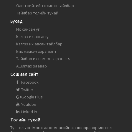
Олон нийтийн нэмсэн тайлбар
Тайлбар толийн тухай
Бусад
Их хайсан үг
Үнэлгээ их авсан үг
Үнэлгээ их авсан тайлбар
Үг их нэмсэн хэрэглэгч
Тайлбар их нэмсэн хэрэглэгч
Ашиглах заавар
Сошиал сайт
Facebook
Twitter
Google Plus
Youtube
Linked In
Толийн тухай
Тус толь нь Мөнхгал компанийн зөвшөөрлөөр монгол