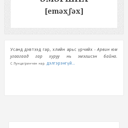
[eməxʃəx]
Усанд дэвтээд гар, хөлийн арьс үрчийх
- Арвин юм
угаагаад гар хуруу нь эмэгшсэн байна.
дэлгэрэнгүй...
С.Пунцагринчен нар.