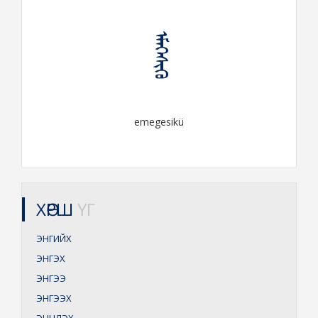
ᠡᠮᠡᠭᠡᠰᠢᠬᠦ
emegesikü
ХӨРШ
ҮГ
ЭНГИЙХ
ЭНГЭХ
ЭНГЭЭ
ЭНГЭЭХ