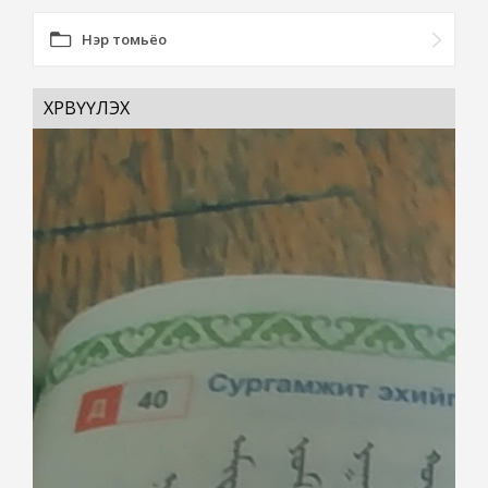
Нэр томьёо
ХӨРВҮҮЛЭХ