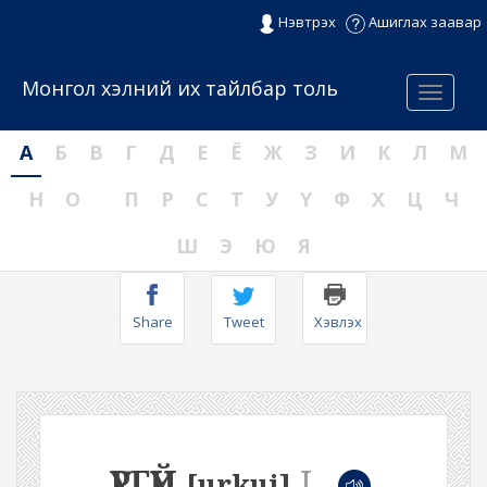
Нэвтрэх
Ашиглах заавар
Монгол хэлний их тайлбар толь
Menu
А
Б
В
Г
Д
Е
Ё
Ж
З
И
К
Л
М
Н
О
П
Р
С
Т
У
Ү
Ф
Х
Ц
Ч
Ш
Э
Ю
Я
Share
Tweet
Хэвлэх
ҮРГҮЙ
I
[urkui]