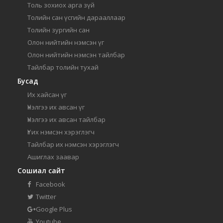
Толь зохиох арга зүй
Толийн сан үсгийн дарааллаар
Толийн зургийн сан
Олон нийтийн нэмсэн үг
Олон нийтийн нэмсэн тайлбар
Тайлбар толийн тухай
Бусад
Их хайсан үг
Үнэлгээ их авсан үг
Үнэлгээ их авсан тайлбар
Үг их нэмсэн хэрэглэгч
Тайлбар их нэмсэн хэрэглэгч
Ашиглах заавар
Сошиал сайт
Facebook
Twitter
Google Plus
Youtube