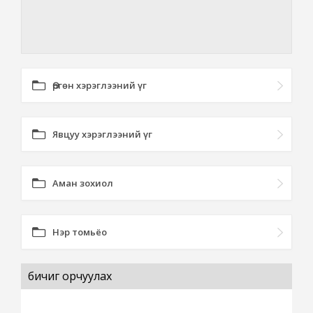
Өргөн хэрэглээний үг
Явцуу хэрэглээний үг
Аман зохиол
Нэр томьёо
бичиг орчуулах