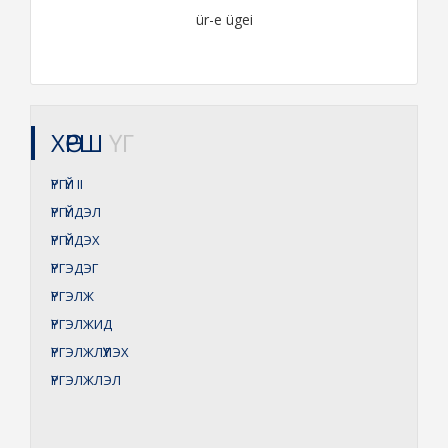
ür-e ügei
ХӨРШ
ҮГ
ҮРГҮЙ
II
ҮРГҮЙДЭЛ
ҮРГҮЙДЭХ
ҮРГЭДЭГ
ҮРГЭЛЖ
ҮРГЭЛЖИД
ҮРГЭЛЖЛҮҮЛЭХ
ҮРГЭЛЖЛЭЛ