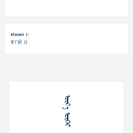
Ижил үг:
ҮРГҮЙ
II
ᠦᠷ᠎ᠡ ᠦᠭᠡᠢ