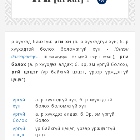
Үр хүүхэд байхгүй:
үргүй хүн
(а. Үр хүүхэдгүй хүн; б. Үр
хүүхэдтэй болох боломжгүй хүн -
Юнгэн
дэлгэрэнгүй...
),
үргүй
Ш.Нацагдорж. Мандхай цэцэн хатан
болох
(а. Үр хүүхдээ алдах; б. Эр, эм үргүй болох),
үргүй цэцэг
(үр байхгүй цэцэг, үрээр үрждэггүй
цэцэг).
үргүй
а. Үр хүүхэдгүй хүн; б. Үр хүүхэдтэй
хүн
болох боломжгүй хүн
үргүй
а. Үр хүүхдээ алдах; б. Эр, эм үргүй
болох
болох
үргүй
үр байхгүй цэцэг, үрээр үрждэггүй
цэцэг
цэцэг