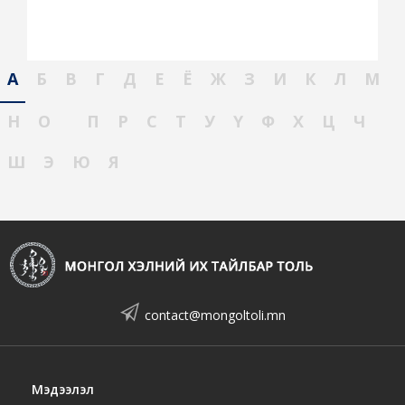
А
Б
В
Г
Д
Е
Ё
Ж
З
И
К
Л
М
Н
О
П
Р
С
Т
У
Ү
Ф
Х
Ц
Ч
Ш
Э
Ю
Я
contact@mongoltoli.mn
Мэдээлэл